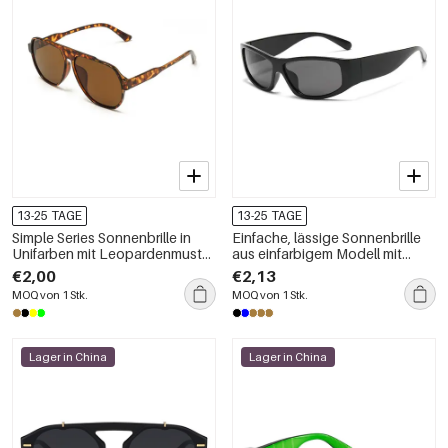
13-25 TAGE
13-25 TAGE
Simple Series Sonnenbrille in
Einfache, lässige Sonnenbrille
Unifarben mit Leopardenmuster
aus einfarbigem Modell mit
und Farbverlauf
Farbverlauf
€2,00
€2,13
MOQ von 1 Stk.
MOQ von 1 Stk.
Lager in China
Lager in China