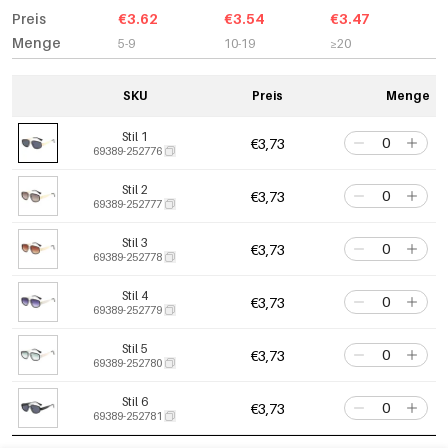
Preis
€3.62
€3.54
€3.47
Menge
5-9
10-19
≥20
SKU
Preis
Menge
Stil 1
€3,73
69389-252776
Stil 2
€3,73
69389-252777
Stil 3
€3,73
69389-252778
Stil 4
€3,73
69389-252779
Stil 5
€3,73
69389-252780
Stil 6
€3,73
69389-252781