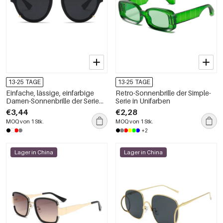
13-25 TAGE
13-25 TAGE
Einfache, lässige, einfarbige
Retro-Sonnenbrille der Simple-
Damen-Sonnenbrille der Serie
Serie in Unifarben
Simple
€3,44
€2,28
MOQ von 1 Stk.
MOQ von 1 Stk.
+2
Lager in China
Lager in China