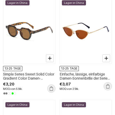
Lager in China
Lager in China
13-25 TAGE
13-25 TAGE
Simple Series Sweet Solid Color
Einfache, lässige, einfarbige
Gradient Color Damen-
Damen-Sonnenbrille der Serie
Sonnenbrille
Simple
€3,20
€3,07
MOQ von 5 Stk.
MOQ von 2 Stk.
Lager in China
Lager in China