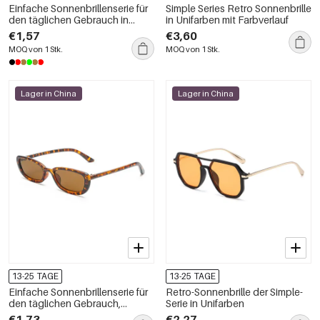
Einfache Sonnenbrillenserie für
Simple Series Retro Sonnenbrille
den täglichen Gebrauch in
in Unifarben mit Farbverlauf
Unifarben
€1,57
€3,60
MOQ von 1 Stk.
MOQ von 1 Stk.
Lager in China
Lager in China
13-25 TAGE
13-25 TAGE
Einfache Sonnenbrillenserie für
Retro-Sonnenbrille der Simple-
den täglichen Gebrauch,
Serie in Unifarben
einfarbig und in verschiedenen
€1,73
€2,27