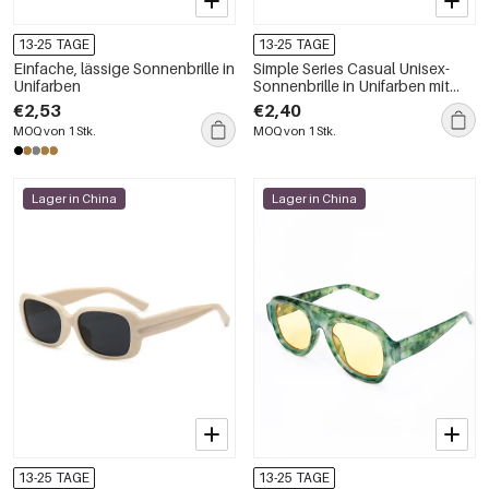
13-25 TAGE
13-25 TAGE
Einfache, lässige Sonnenbrille in
Simple Series Casual Unisex-
Unifarben
Sonnenbrille in Unifarben mit
Farbverlauf
€2,53
€2,40
MOQ von 1 Stk.
MOQ von 1 Stk.
Lager in China
Lager in China
13-25 TAGE
13-25 TAGE