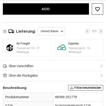
ADD
Lieferung:
1/1
United States
Air Freight
Express
Transitzeit 10 - 17
Transitzeit 8 - 15
Werktage
Werktage
Über Verschiffen
Über die Rückgabe
Beschreibung
Fotos herunterladen
Produktnummer
69389-252776
GTIN
SCM202606040252776