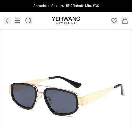
Anmelden & bis zu 15% Rabatt! Min. €30
B2B WHOLESALER