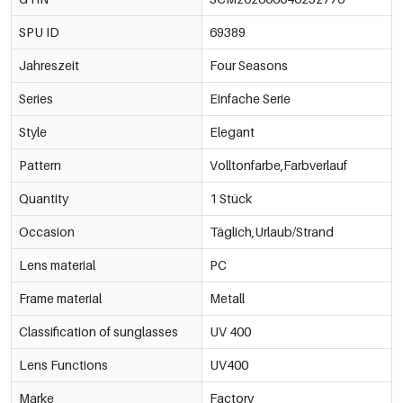
SPU ID
69389
Jahreszeit
Four Seasons
Series
Einfache Serie
Style
Elegant
Pattern
Volltonfarbe,Farbverlauf
Quantity
1 Stück
Occasion
Täglich,Urlaub/Strand
Lens material
PC
Frame material
Metall
Classification of sunglasses
UV 400
Lens Functions
UV400
Marke
Factory