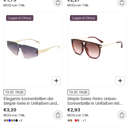
Farben
MOQ von 1 Stk.
MOQ von 1 Stk.
Lager in China
Lager in China
13-25 TAGE
13-25 TAGE
Elegante Sonnenbrillen der
Simple Series Retro Unisex-
Simple-Serie in Unifarben und
Sonnenbrille in Unifarben mit
Farbverlauf
Farbverlauf
€3,20
€2,93
MOQ von 1 Stk.
MOQ von 1 Stk.
+3
+1