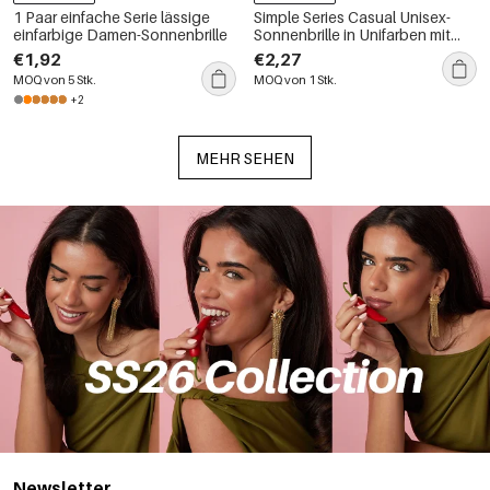
1 Paar einfache Serie lässige
Simple Series Casual Unisex-
einfarbige Damen-Sonnenbrille
Sonnenbrille in Unifarben mit
Farbverlauf
€1,92
€2,27
MOQ von 5 Stk.
MOQ von 1 Stk.
+2
MEHR SEHEN
Newsletter