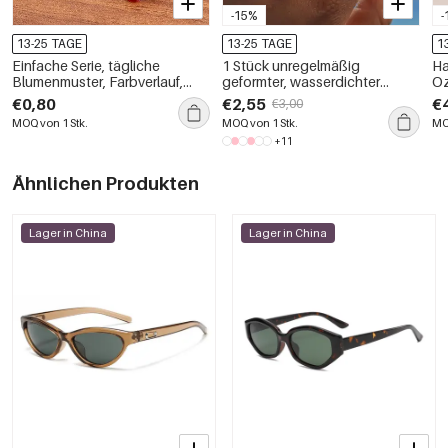
-15%
-
13-25 TAGE
13-25 TAGE
1
Einfache Serie, tägliche
1 Stück unregelmäßig
Ha
Blumenmuster, Farbverlauf,
geformter, wasserdichter
Oz
Acetat, Strass-Haarspangen
Damenring aus Edelstahl in
Fi
€0,80
€2,55
€
€3,00
Goldfarbe mit Edelsteinen
wa
MOQ von 1 Stk.
MOQ von 1 Stk.
MO
+11
Ähnlichen Produkten
Lager in China
Lager in China