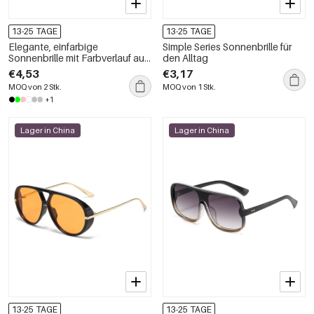
13-25 TAGE
13-25 TAGE
Elegante, einfarbige
Simple Series Sonnenbrille für
Sonnenbrille mit Farbverlauf aus
den Alltag
der Simple Series für Damen
€4,53
€3,17
MOQ von 2 Stk.
MOQ von 1 Stk.
+1
Lager in China
Lager in China
13-25 TAGE
13-25 TAGE