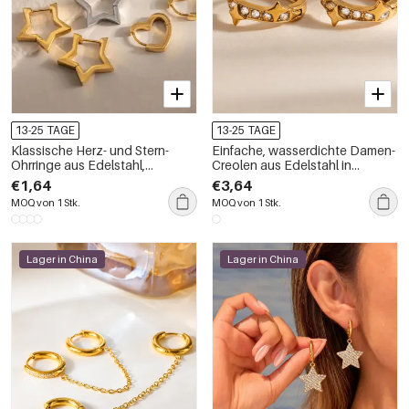
13-25 TAGE
13-25 TAGE
Klassische Herz- und Stern-
Einfache, wasserdichte Damen-
Ohrringe aus Edelstahl,
Creolen aus Edelstahl in
wasserdicht, goldfarben, aus
Goldfarbe mit Zirkonia-Motiv
€1,64
€3,64
der Simple Series, für Damen.
MOQ von 1 Stk.
MOQ von 1 Stk.
Lager in China
Lager in China