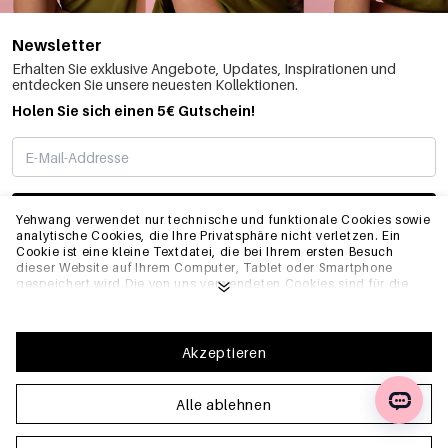
Newsletter
Erhalten Sie exklusive Angebote, Updates, Inspirationen und
entdecken Sie unsere neuesten Kollektionen.
Holen Sie sich einen 5€ Gutschein!
ABONNIEREN
Yehwang verwendet nur technische und funktionale Cookies sowie
analytische Cookies, die Ihre Privatsphäre nicht verletzen. Ein
Cookie ist eine kleine Textdatei, die bei Ihrem ersten Besuch
dieser Website auf Ihrem Computer, Tablet oder Smartphone
INFO
gespeichert wird.Die von uns verwendeten Cookies sind für die
technische Funktionalität der Website und Ihre
Benutzerfreundlichkeit notwendig. Sie ermöglichen es der
Website, ordnungsgemäß zu funktionieren und z.B. Ihre
ALLGEMEIN
bevorzugten Einstellungen zu speichern. Sie ermöglichen es uns
Akzeptieren
auch, unsere Website zu optimieren.Um sicherzustellen, dass Sie
eine gute Browsing- und Einkaufserfahrung auf Yehwang haben,
empfehlen wir Ihnen, unserer Sammlung und Verwendung von
Alle ablehnen
FAQ
Cookies zuzustimmen. Sie können sich von Cookies abmelden,
indem Sie die Einstellungen Ihres Internetbrowsers anpassen,
sodass er keine Cookies mehr speichert. Sie können auch alle