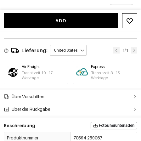
Stil 6
€5,81
70594-259072
MOQ von 2 Stk.
ADD
Lieferung:
1/1
United States
Air Freight
Express
Transitzeit 10 - 17
Transitzeit 8 - 15
Werktage
Werktage
Über Verschiffen
Über die Rückgabe
Beschreibung
Fotos herunterladen
Produktnummer
70594-259067