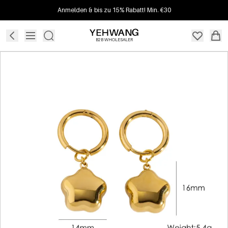
Anmelden & bis zu 15% Rabatt! Min. €30
B2B WHOLESALER