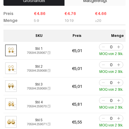
Großhandel
Maßgefertigt
Preis
€4.86
€4.76
€4.66
Menge
5-9
10-19
≥20
SKU
Preis
Menge
Stil 1
€5,01
70594-259067
MOQ von 2 Stk.
Stil 2
€5,01
70594-259068
MOQ von 2 Stk.
Stil 3
€5,01
70594-259069
MOQ von 2 Stk.
Stil 4
€5,81
70594-259070
MOQ von 2 Stk.
Stil 5
€5,55
70594-259071
MOQ von 2 Stk.