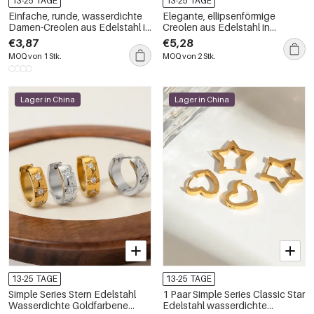
13-25 TAGE
13-25 TAGE
Einfache, runde, wasserdichte
Elegante, ellipsenförmige
Damen-Creolen aus Edelstahl in
Creolen aus Edelstahl in
Goldfarbe mit Strasssteinen
Goldfarbe mit Naturstein –
€3,87
€5,28
schlichte Serie. Wasserfest.
MOQ von 1 Stk.
MOQ von 2 Stk.
Lager in China
Lager in China
13-25 TAGE
13-25 TAGE
Simple Series Stern Edelstahl
1 Paar Simple Series Classic Star
Wasserdichte Goldfarbene
Edelstahl wasserdichte