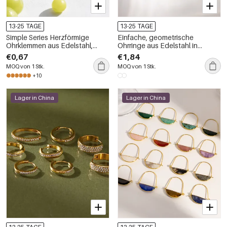
13-25 TAGE
13-25 TAGE
Simple Series Herzförmige
Einfache, geometrische
Ohrklemmen aus Edelstahl,
Ohrringe aus Edelstahl in
wasserdicht, goldfarben, für
Goldfarbe, wasserdicht
€0,67
€1,84
Damen
MOQ von 1 Stk.
MOQ von 1 Stk.
+10
Lager in China
Lager in China