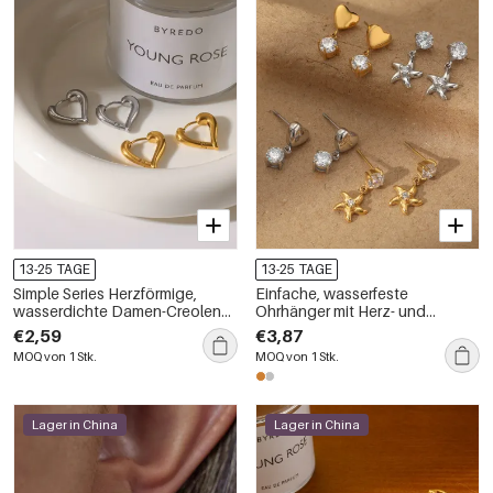
13-25 TAGE
13-25 TAGE
Simple Series Herzförmige,
Einfache, wasserfeste
wasserdichte Damen-Creolen
Ohrhänger mit Herz- und
aus Edelstahl in Goldfarbe
Sternmotiv aus Edelstahl in
€2,59
€3,87
Goldfarbe mit Zirkonia für
MOQ von 1 Stk.
MOQ von 1 Stk.
Damen
Lager in China
Lager in China