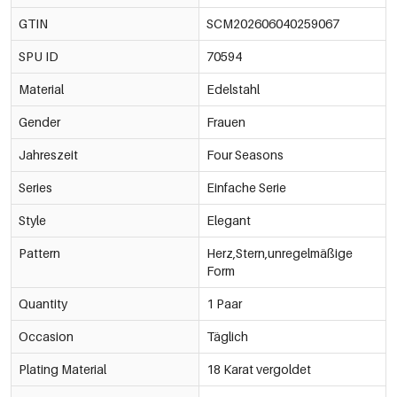
GTIN
SCM202606040259067
SPU ID
70594
Material
Edelstahl
Gender
Frauen
Jahreszeit
Four Seasons
Series
Einfache Serie
Style
Elegant
Pattern
Herz,Stern,unregelmäßige
Form
Quantity
1 Paar
Occasion
Täglich
Plating Material
18 Karat vergoldet