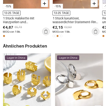
-15%
-15%
-
13-25 TAGE
13-25 TAGE
1
1 Stück Halskette mit
1 Stück luxuriöser,
Re
Harzperlen und
wasserdichter Statement-Ring
un
Natursteinperlen
aus Edelstahl
wa
€4,87
€2,15
€
€5,73
€2,53
go
MOQ von 1 Stk.
MOQ von 1 Stk.
MO
Ähnlichen Produkten
Lager in China
Lager in China