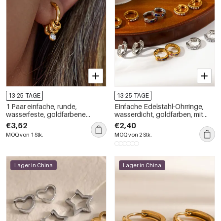
13-25 TAGE
13-25 TAGE
1 Paar einfache, runde,
Einfache Edelstahl-Ohrringe,
wasserfeste, goldfarbene
wasserdicht, goldfarben, mit
Damen-Creolen aus Edelstahl
Strasssteinen, Damen-Creolen
€3,52
€2,40
der Simple Series
der Simple Series
MOQ von 1 Stk.
MOQ von 2 Stk.
Lager in China
Lager in China