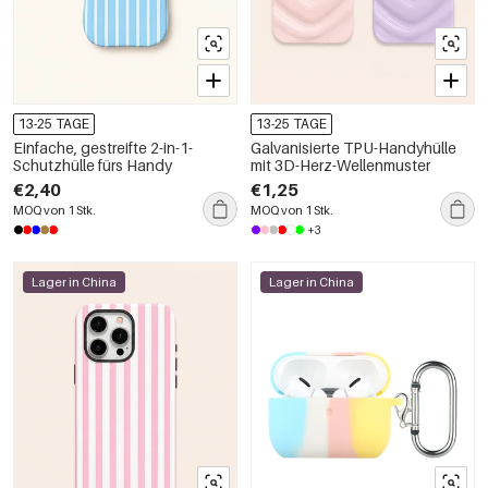
13-25 TAGE
13-25 TAGE
Einfache, gestreifte 2-in-1-
Galvanisierte TPU-Handyhülle
Schutzhülle fürs Handy
mit 3D-Herz-Wellenmuster
€2,40
€1,25
MOQ von 1 Stk.
MOQ von 1 Stk.
+3
Lager in China
Lager in China