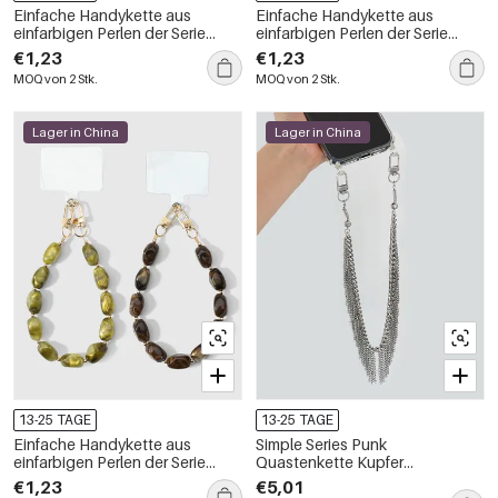
Einfache Handykette aus
Einfache Handykette aus
einfarbigen Perlen der Serie
einfarbigen Perlen der Serie
Simple, täglich erhältlich
Simple, täglich erhältlich
€1,23
€1,23
MOQ von 2 Stk.
MOQ von 2 Stk.
Lager in China
Lager in China
13-25 TAGE
13-25 TAGE
Einfache Handykette aus
Simple Series Punk
einfarbigen Perlen der Serie
Quastenkette Kupfer
Simple, täglich erhältlich
Telefonkette
€1,23
€5,01