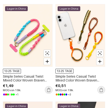
Lager in China
Lager in China
13-25 TAGE
13-25 TAGE
Simple Series Casual Twist
Simple Series Casual Twist
Mixed Color Woven Braven
Mixed Color Woven Braven
Rope Phone Chain
Rope Phone Chain
€1,49
€0,51
MOQ von 1 Stk.
MOQ von 1 Stk.
+1
+3
Lager in China
Lager in China