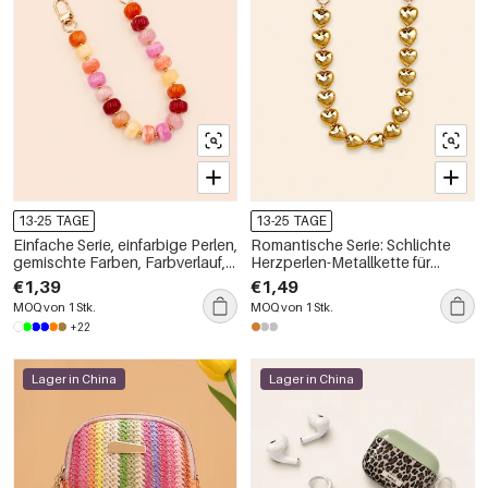
13-25 TAGE
13-25 TAGE
Einfache Serie, einfarbige Perlen,
Romantische Serie: Schlichte
gemischte Farben, Farbverlauf,
Herzperlen-Metallkette für
Acryl-Handy- und Taschenkette
Handy und Tasche
€1,39
€1,49
MOQ von 1 Stk.
MOQ von 1 Stk.
+22
Lager in China
Lager in China