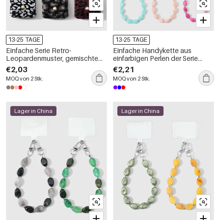
13-25 TAGE
13-25 TAGE
Einfache Serie Retro-
Einfache Handykette aus
Leopardenmuster, gemischte
einfarbigen Perlen der Serie
Farben, Tiermuster,
Simple, täglich erhältlich
€2,03
€2,21
Legierungstaschenanhänger
MOQ von 2 Stk.
MOQ von 2 Stk.
Lager in China
Lager in China