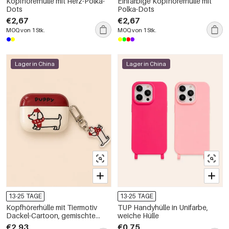
Kopfhörerhülle mit Herz-Polka-
Einfarbige Kopfhörerhülle mit
Dots
Polka-Dots
€2,67
€2,67
MOQ von 1 Stk.
MOQ von 1 Stk.
Lager in China
Lager in China
13-25 TAGE
13-25 TAGE
Kopfhörerhülle mit Tiermotiv
TUP Handyhülle in Unifarbe,
Dackel-Cartoon, gemischte
weiche Hülle
Farben
€2,93
€0,75