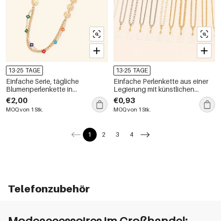
13-25 TAGE
13-25 TAGE
Einfache Serie, tägliche
Einfache Perlenkette aus einer
Blumenperlenkette in
Legierung mit künstlichen
verschiedenen Farben, Klee-
Perlen für den täglichen
€2,00
€0,93
Metall-Telefonkette
Gebrauch
MOQ von 1 Stk.
MOQ von 1 Stk.
1
2
3
4
Telefonzubehör