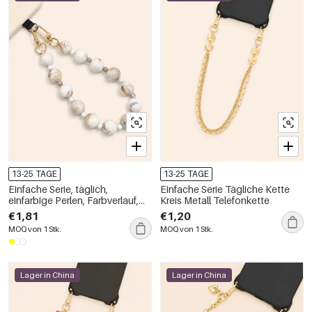
13-25 TAGE
13-25 TAGE
Einfache Serie, täglich,
Einfache Serie Tägliche Kette
einfarbige Perlen, Farbverlauf,
Kreis Metall Telefonkette
Harz-Handykette
€1,81
€1,20
MOQ von 1 Stk.
MOQ von 1 Stk.
Lager in China
Lager in China