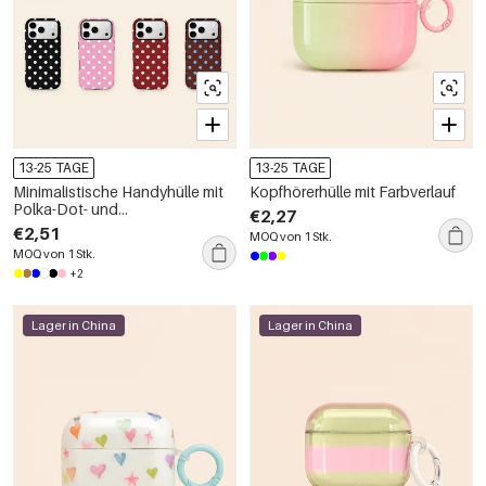
13-25 TAGE
13-25 TAGE
Minimalistische Handyhülle mit
Kopfhörerhülle mit Farbverlauf
Polka-Dot- und
€2,27
Farbblockmuster (2-in-1)
€2,51
MOQ von 1 Stk.
MOQ von 1 Stk.
+2
Lager in China
Lager in China