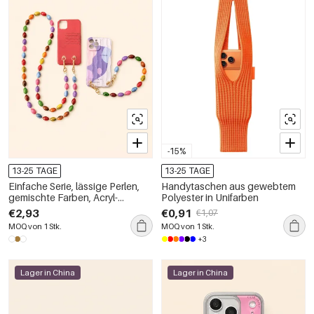
-15%
13-25 TAGE
13-25 TAGE
Einfache Serie, lässige Perlen,
Handytaschen aus gewebtem
gemischte Farben, Acryl-
Polyester in Unifarben
Handykette
€2,93
€0,91
€1,07
MOQ von 1 Stk.
MOQ von 1 Stk.
+3
Lager in China
Lager in China