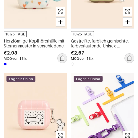
13-25 TAGE
13-25 TAGE
Herzförmige Kopfhörerhülle mit
Gestreifte, farblich gemischte,
Sternenmuster in verschiedenen
farbverlaufende Unisex-
Farben
Kopfhörerhülle
€2,93
€2,67
MOQ von 1 Stk.
MOQ von 1 Stk.
Lager in China
Lager in China