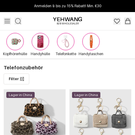
Anmelden & bis zu 15% Rabatt! Min. €30
B2B WHOLESALER
Kopfhörerhülle
Handyhülle
Telefonkette
Handytaschen
Telefonzubehör
Filter
Lager in China
Lager in China