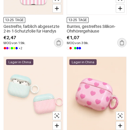
13-25 TAGE
13-25 TAGE
Gestreifte, farblich abgesetzte
Buntes, gestreiftes Silikon-
2-in-1-Schutzfolie für Handys
Ohrhörergehäuse
€2,47
€1,07
MOQ von 1 Stk.
MOQ von 3 Stk.
+2
Lager in China
Lager in China