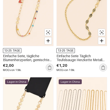
13-25 TAGE
13-25 TAGE
Einfache Serie, tägliche
Einfache Serie Täglich
Blumenherzperlen, gemischte
Teufelsauge Herzkette Metall
Farben, Kette, Klee-Metall-
Handykette
€2,00
€1,20
Telefonkette
MOQ von 1 Stk.
MOQ von 1 Stk.
Lager in China
Lager in China