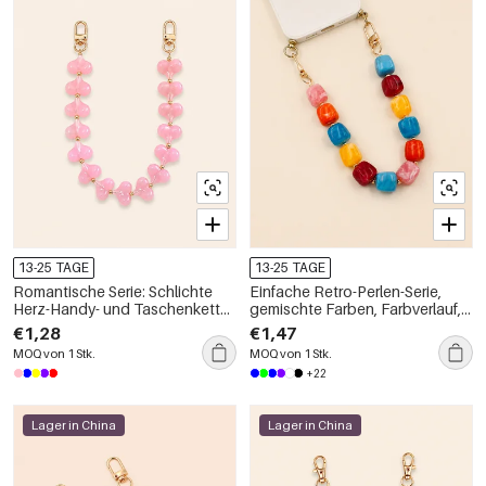
13-25 TAGE
13-25 TAGE
Romantische Serie: Schlichte
Einfache Retro-Perlen-Serie,
Herz-Handy- und Taschenkette
gemischte Farben, Farbverlauf,
aus Acryl in Uni-Farbverlauf
Acryl-Handy- und Taschenkette
€1,28
€1,47
MOQ von 1 Stk.
MOQ von 1 Stk.
+22
Lager in China
Lager in China