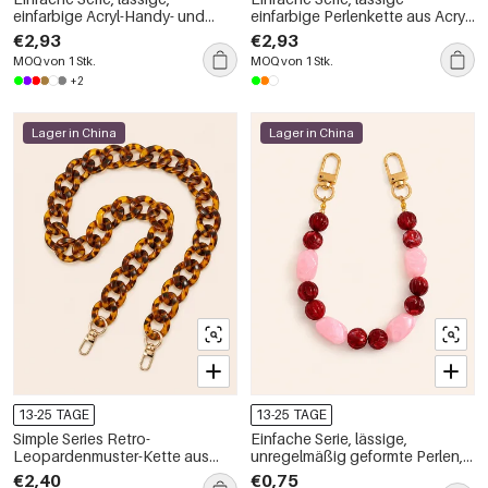
einfarbige Acryl-Handy- und
einfarbige Perlenkette aus Acryl
Taschenkette mit Farbverlauf
mit Farbverlauf für Handy und
€2,93
€2,93
Tasche
MOQ von 1 Stk.
MOQ von 1 Stk.
+2
Lager in China
Lager in China
13-25 TAGE
13-25 TAGE
Simple Series Retro-
Einfache Serie, lässige,
Leopardenmuster-Kette aus
unregelmäßig geformte Perlen,
Acryl für Handy und Tasche
gemischte Farben, Farbverlauf,
€2,40
€0,75