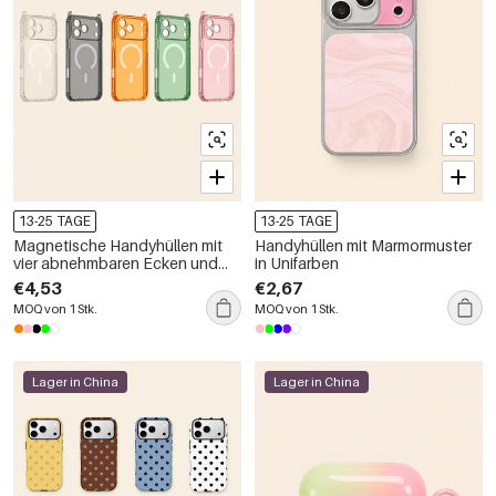
13-25 TAGE
13-25 TAGE
Magnetische Handyhüllen mit
Handyhüllen mit Marmormuster
vier abnehmbaren Ecken und
in Unifarben
Lanyard
€4,53
€2,67
MOQ von 1 Stk.
MOQ von 1 Stk.
Lager in China
Lager in China