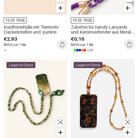
13-25 TAGE
13-25 TAGE
Kopfhörerhülle mit Tiermotiv:
Zubehör für Handy-Lanyards
Dackelstreifen und -punkte
und Kartenverbinder aus Metall
der Simple Series –
€2,93
€0,16
Alltagstauglich
MOQ von 1 Stk.
MOQ von 1 Stk.
+24
Lager in China
Lager in China