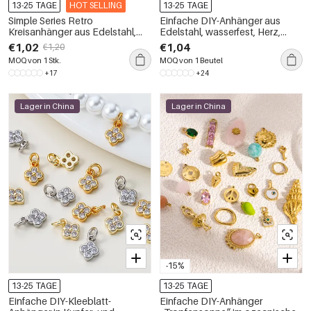
13-25 TAGE
HOT SELLING
13-25 TAGE
Simple Series Retro
Einfache DIY-Anhänger aus
Kreisanhänger aus Edelstahl,
Edelstahl, wasserfest, Herz,
wasserdicht, goldfarben, in
Kreuz, Stern und Mond
€1,02
€1,04
€1,20
verschiedenen Farben
MOQ von 1 Stk.
MOQ von 1 Beutel
+17
+24
Lager in China
Lager in China
-15%
13-25 TAGE
13-25 TAGE
Einfache DIY-Kleeblatt-
Einfache DIY-Anhänger