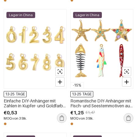
Lager in China
Lager in China
-15%
13-25 TAGE
13-25 TAGE
Einfache DIY-Anhänger mit
Romantische DIY-Anhänger mit
Zahlen in Kupfer- und Goldfarbe
Fisch- und Seesternmotiven aus
für Damen
Edelstahl, wasserdicht,
€0,53
€1,25
€1,47
goldfarben
MOQ von 3 Stk.
MOQ von 3 Stk.