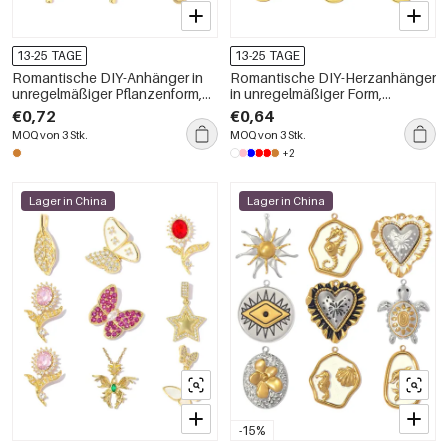
13-25 TAGE
13-25 TAGE
Romantische DIY-Anhänger in
Romantische DIY-Herzanhänger
unregelmäßiger Pflanzenform,
in unregelmäßiger Form,
Kupfer-Gold-Farbe, Zirkonia für
kupfergoldene Farbe,
€0,72
€0,64
Damen
Damenanhänger
MOQ von 3 Stk.
MOQ von 3 Stk.
+2
Lager in China
Lager in China
-15%