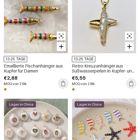
13-25 TAGE
13-25 TAGE
Emaillierte Fischanhänger aus
Retro-Kreuzanhänger aus
Kupfer für Damen
Süßwasserperlen in Kupfer- und
Goldfarbe für Damen
€2,88
€5,55
MOQ von 2 Stk.
MOQ von 2 Stk.
Lager in China
Lager in China