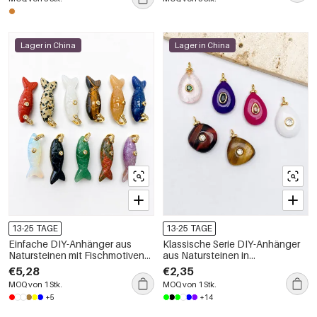
Lager in China
Lager in China
13-25 TAGE
13-25 TAGE
Einfache DIY-Anhänger aus
Klassische Serie DIY-Anhänger
Natursteinen mit Fischmotiven
aus Natursteinen in
für Damen
unregelmäßigen Formen für
€5,28
€2,35
Damen
MOQ von 1 Stk.
MOQ von 1 Stk.
+5
+14