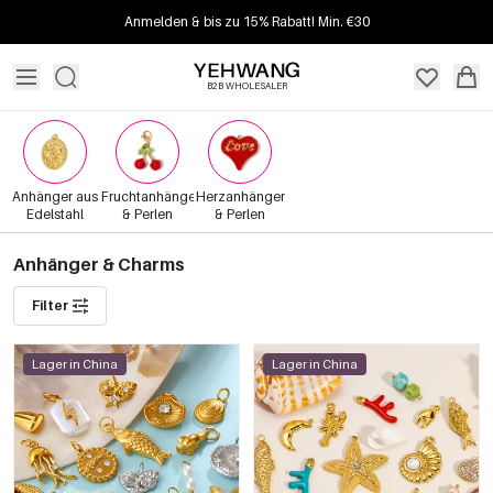
Anmelden & bis zu 15% Rabatt! Min. €30
B2B WHOLESALER
Anhänger aus
Fruchtanhänger
Herzanhänger
Edelstahl
& Perlen
& Perlen
Anhänger & Charms
Filter
Lager in China
Lager in China