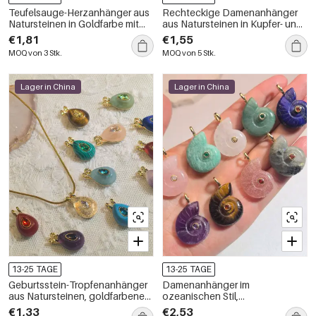
Teufelsauge-Herzanhänger aus
Rechteckige Damenanhänger
Natursteinen in Goldfarbe mit
aus Natursteinen in Kupfer- und
Zirkonia
Goldfarbe mit Strasssteinen
€1,81
€1,55
MOQ von 3 Stk.
MOQ von 5 Stk.
Lager in China
Lager in China
13-25 TAGE
13-25 TAGE
Geburtsstein-Tropfenanhänger
Damenanhänger im
aus Natursteinen, goldfarbenem
ozeanischen Stil,
Zirkon, Damenanhänger
muschelförmig, aus
€1,33
€2,53