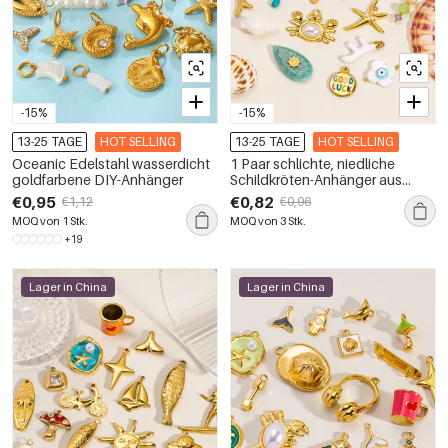
-15%
-15%
13-25 TAGE
HOT SELLING
13-25 TAGE
HOT SELLING
Oceanic Edelstahl wasserdicht
1 Paar schlichte, niedliche
goldfarbene DIY-Anhänger
Schildkröten-Anhänger aus
wasserdichtem Edelstahl für
€0,95
€0,82
€1,12
€0,96
Damen
MOQ von 1 Stk.
MOQ von 3 Stk.
+19
Lager in China
Lager in China