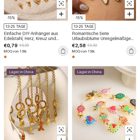
-15%
-15%
13-25 TAGE
13-25 TAGE
Einfache DIY-Anhänger aus
Romantische Serie
Edelstahl, Herz, Kreuz und
Urlaubsblume Unregelmäßige
Zahlen, wasserdicht,
Blattform Edelstahl Wasserdicht
€0,79
€2,58
€0,93
€3,03
goldfarben, für Damen
Goldfarben Damenanhänger
MOQ von 1 Stk.
MOQ von 1 Stk.
Lager in China
Lager in China