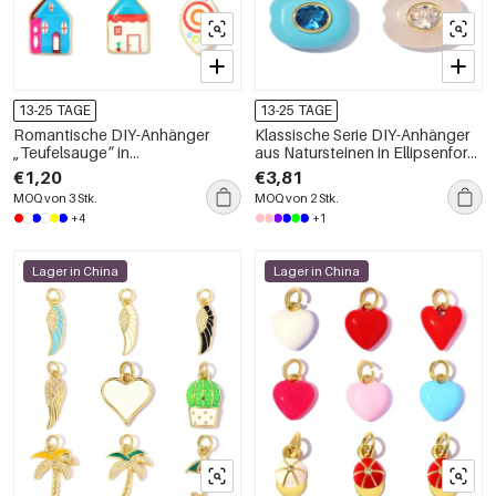
13-25 TAGE
13-25 TAGE
Romantische DIY-Anhänger
Klassische Serie DIY-Anhänger
„Teufelsauge“ in
aus Natursteinen in Ellipsenform
unregelmäßiger,
für Damen
€1,20
€3,81
ellipsenförmiger Form, Kupfer-
MOQ von 3 Stk.
MOQ von 2 Stk.
Gold-Farbe, für Damen
+4
+1
Lager in China
Lager in China