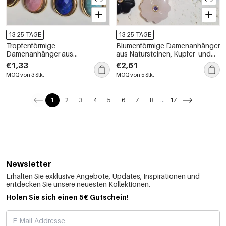
13-25 TAGE
13-25 TAGE
Tropfenförmige
Blumenförmige Damenanhänger
Damenanhänger aus
aus Natursteinen, Kupfer- und
Natursteinen, Edelstahl und
Goldfarbe, Zirkon
€1,33
€2,61
Goldfarbe
MOQ von 3 Stk.
MOQ von 5 Stk.
1
2
3
4
5
6
7
8
...
17
Newsletter
Erhalten Sie exklusive Angebote, Updates, Inspirationen und
entdecken Sie unsere neuesten Kollektionen.
Holen Sie sich einen 5€ Gutschein!