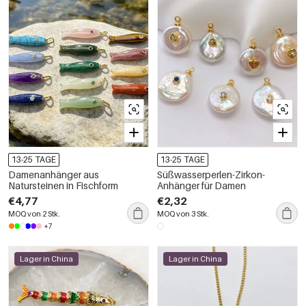
13-25 TAGE
13-25 TAGE
Damenanhänger aus
Süßwasserperlen-Zirkon-
Natursteinen in Fischform
Anhänger für Damen
€4,77
€2,32
MOQ von 2 Stk.
MOQ von 3 Stk.
+7
Lager in China
Lager in China