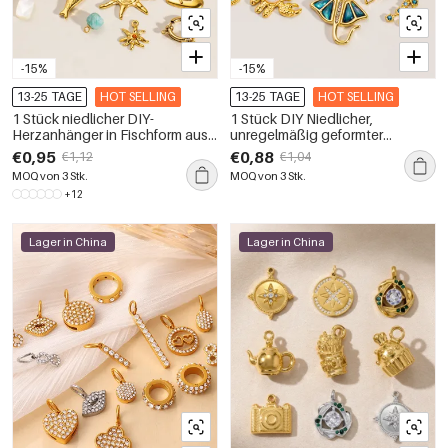
-15%
-15%
13-25 TAGE
HOT SELLING
13-25 TAGE
HOT SELLING
1 Stück niedlicher DIY-
1 Stück DIY Niedlicher,
Herzanhänger in Fischform aus
unregelmäßig geformter
wasserdichtem Edelstahl für
Tieranhänger aus
€0,95
€0,88
€1,12
€1,04
Damen
wasserdichtem Edelstahl für
MOQ von 3 Stk.
MOQ von 3 Stk.
Damen
+12
Lager in China
Lager in China