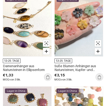
13-25 TAGE
13-25 TAGE
Damenanhänger aus
Süße Blumen-Anhänger aus
Natursteinen in Ellipsenform
Natursteinen, Kupfer- und
Goldfarbe, Zirkonia,
€1,33
€3,15
Damenanhänger
MOQ von 3 Stk.
MOQ von 3 Stk.
Lager in China
Lager in China