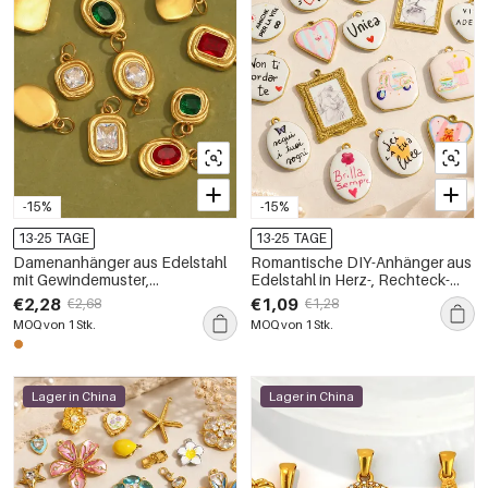
-15%
-15%
13-25 TAGE
13-25 TAGE
Damenanhänger aus Edelstahl
Romantische DIY-Anhänger aus
mit Gewindemuster,
Edelstahl in Herz-, Rechteck-
wasserdicht, goldfarben, mit
und Ellipsenform, wasserdicht
€2,28
€1,09
€2,68
€1,28
Zirkonia
MOQ von 1 Stk.
MOQ von 1 Stk.
Lager in China
Lager in China