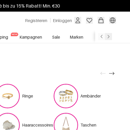
 bis zu 15% Rabatt! Min. €30
Registrieren
Einloggen
ping
Kampagnen
Sale
Marken
Grosshandelsdien
Ringe
Armbänder
Haaraccessoires
Taschen