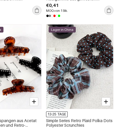
für den täglichen
Polyester
€0,41
MOQ von 1 Stk.
a
Lager in China
13-25 TAGE
rspangen aus Acetat
Simple Series Retro Plaid Polka Dots
nen und Retro-
Polyester Scrunchies