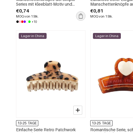
Series mit Kleeblatt-Motiv und
Manschettenknöpfe a
lächelndem Gesicht
Imitationsperlen und S
€0,74
€0,81
mit Blumenmuster
MOQ von 1 Stk.
MOQ von 1 Stk.
+10
Lager in China
Lager in China
13-25 TAGE
13-25 TAGE
Einfache Serie Retro Patchwork
Romantische Serie, sc