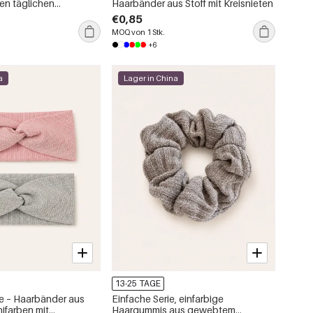
den täglichen
Haarbänder aus Stoff mit Kreisnieten
€0,85
MOQ von 1 Stk.
+6
a
Lager in China
13-25 TAGE
ie – Haarbänder aus
Einfache Serie, einfarbige
nifarben mit
Haargummis aus gewebtem