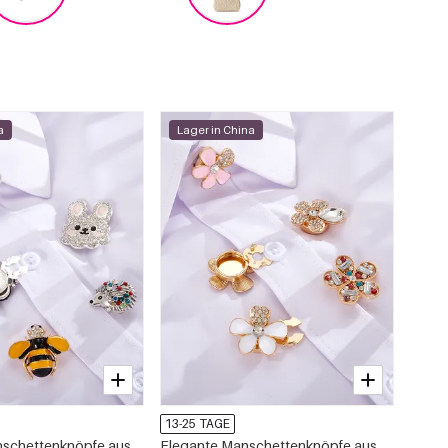
a
Lager in China
13-25 TAGE
nschettenknöpfe aus
Elegante Manschettenknöpfe aus