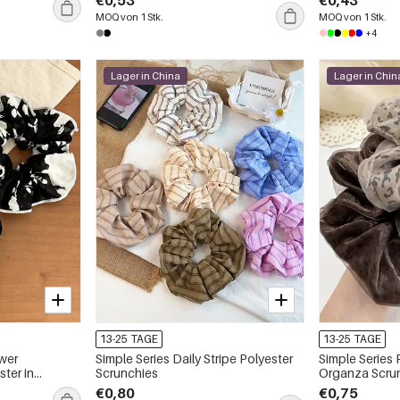
€0,53
€0,43
MOQ von 1 Stk.
MOQ von 1 Stk.
+4
Lager in China
Lager in Chin
13-25 TAGE
13-25 TAGE
ower
Simple Series Daily Stripe Polyester
Simple Series 
ter in
Scrunchies
Organza Scru
€0,80
€0,75