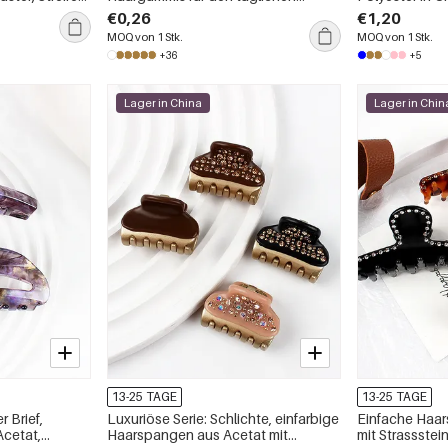
Gebrauch
Strasssteinen 
€0,26
€1,20
Gebrauch
MOQ von 1 Stk.
MOQ von 1 Stk.
+36
+5
Lager in China
Lager in Chin
13-25 TAGE
13-25 TAGE
r Brief,
Luxuriöse Serie: Schlichte, einfarbige
Einfache Haa
Acetat,
Haarspangen aus Acetat mit
mit Strassstei