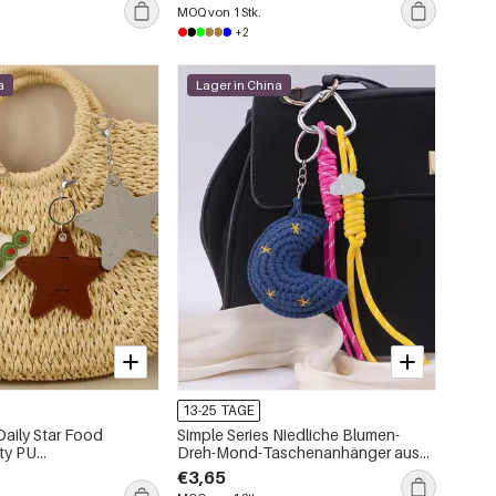
MOQ von 1 Stk.
+2
a
Lager in China
13-25 TAGE
Daily Star Food
Simple Series Niedliche Blumen-
ty PU
Dreh-Mond-Taschenanhänger aus
nger
Polyester in verschiedenen Farben
€3,65