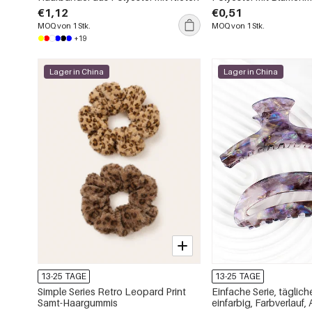
und Punkten
€1,12
€0,51
MOQ von 1 Stk.
MOQ von 1 Stk.
+19
Lager in China
Lager in China
13-25 TAGE
13-25 TAGE
Simple Series Retro Leopard Print
Einfache Serie, tägliche
Samt-Haargummis
einfarbig, Farbverlauf, 