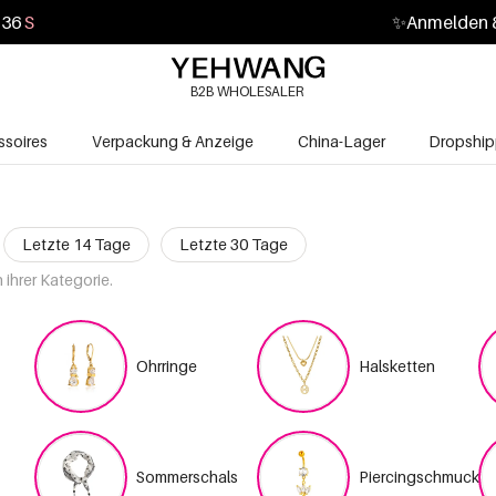
34
S
✨
Anmelden &
B2B WHOLESALER
soires
Verpackung & Anzeige
China-Lager
Dropship
Letzte 14 Tage
Letzte 30 Tage
ihrer Kategorie.
Ohrringe
Halsketten
Sommerschals
Piercingschmuck