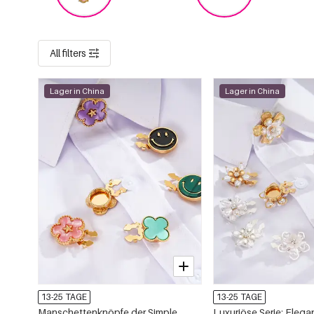
All filters
Lager in China
Lager in China
13-25 TAGE
13-25 TAGE
Manschettenknöpfe der Simple
Luxuriöse Serie: Elega