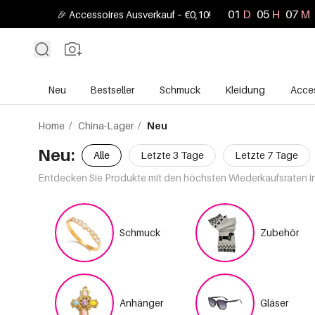
01
D
05
H
07
M
🎉 Accessoires Ausverkauf – €0,10!
Neu
Bestseller
Schmuck
Kleidung
Acces
Home
/
China-Lager
/
Neu
Neu:
Alle
Letzte 3 Tage
Letzte 7 Tage
Entdecken Sie Produkte mit den höchsten Wiederkaufsraten in 
Schmuck
Zubehör
Anhänger
Gläser