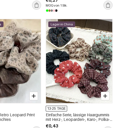
€0,27
MOQ von 1 Stk.
a
Lager in China
13-25 TAGE
Retro Leopard Print
Einfache Serie, lässige Haargummis
nchies
mit Herz-, Leoparden-, Karo-, Polka-
Dot- und Paisley-Muster
€0,43