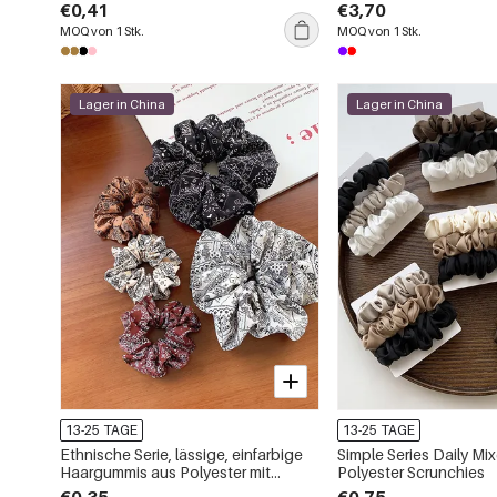
Haarkrallen
€0,41
€3,70
MOQ von 1 Stk.
MOQ von 1 Stk.
Lager in China
Lager in China
13-25 TAGE
13-25 TAGE
Ethnische Serie, lässige, einfarbige
Simple Series Daily Mi
Haargummis aus Polyester mit
Polyester Scrunchies
Paisley-Muster