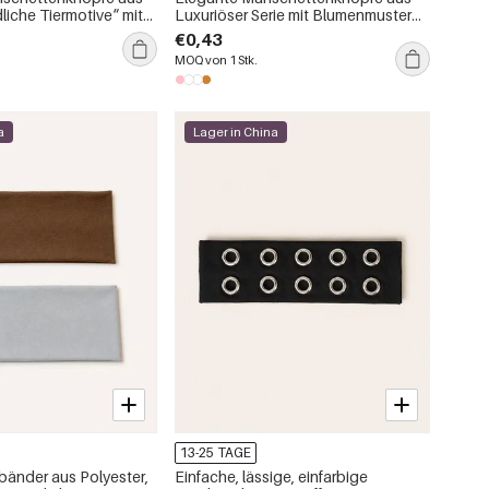
dliche Tiermotive“ mit
Luxuriöser Serie mit Blumenmuster
 in verschiedenen
und Strasssteinen in verschiedenen
€0,43
Farben
MOQ von 1 Stk.
a
Lager in China
13-25 TAGE
bänder aus Polyester,
Einfache, lässige, einfarbige