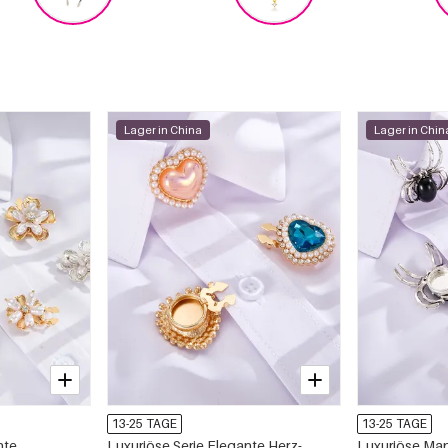
Lager in China
Lager in Chin
13-25 TAGE
13-25 TAGE
nte
Luxuriöse Serie Elegante Herz-
Luxuriöse Ma