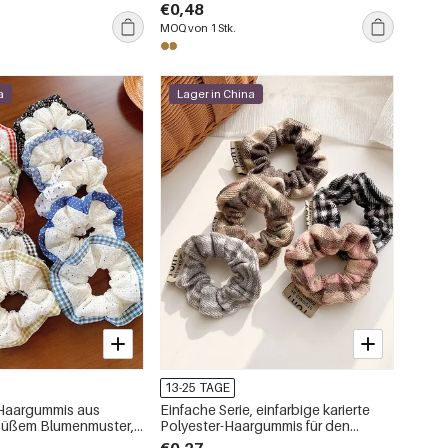
er der Serie Simple
€0,48
MOQ von 1 Stk.
a
Lager in China
13-25 TAGE
 Haargummis aus
Einfache Serie, einfarbige karierte
 süßem Blumenmuster,
Polyester-Haargummis für den
nd Polka Dots
täglichen Gebrauch