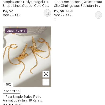
Simple Series Daily Unregelular
1 Paar romantische, wasserfeste
Shape Lines Copper Gold Color
Clip-Ohrringe aus Edelstahl in
Damen-Clip-Ohrringe
Goldfarbe mit Blumenmuster für
€4,67
€2,59
€3,05
Damen.
MOQ von 1 Stk.
MOQ von 1 Stk.
Lager in China
-15%
13-25 TAGE
1 Paar Simple Series Retro
Animal Edelstahl 18 Karat
vergoldet Damen Clip-on