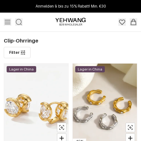
Anmelden & bis zu 15% Rabatt! Min. €30
B2B WHOLESALER
Clip-Ohrringe
Filter
Lager in China
Lager in China