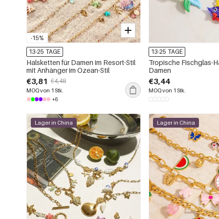
-15%
13-25 TAGE
13-25 TAGE
Halsketten für Damen im Resort-Stil
Tropische Fischglas-Ha
mit Anhänger im Ozean-Stil
Damen
€3,81
€3,44
€4,48
MOQ von 1 Stk.
MOQ von 1 Stk.
+6
Lager in China
Lager in China