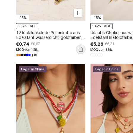
-15%
-15%
13-25 TAGE
13-25 TAGE
1 Stück funkelnde Perlenkette aus
Urlaubs-Choker aus w
Edelstahl, wasserdicht, goldfarben,
Edelstahl in Goldfarbe
für Damen
Oceanic, für Damen
€0,74
€5,28
€0,87
€6,21
MOQ von 1 Stk.
MOQ von 1 Stk.
+10
Lager in China
Lager in China