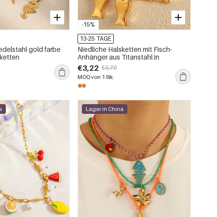
-15%
13-25 TAGE
edelstahl gold farbe
Niedliche Halsketten mit Fisch-
ketten
Anhänger aus Titanstahl in
€3,22
€3,79
MOQ von 1 Stk.
a
Lager in China