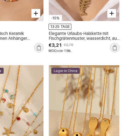
-15%
13-25 TAGE
isch Keramik
Elegante Urlaubs-Halskette mit
amen Anhänger
Fischgrätenmuster, wasserdicht, aus
Edelstahl, goldfarben, für Damen
€3,21
€3,78
MOQ von 1 Stk.
a
Lager in China