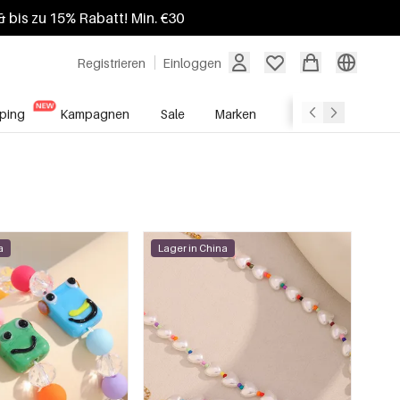
 bis zu 15% Rabatt! Min. €30
Registrieren
Einloggen
ping
Kampagnen
Sale
Marken
Grosshandelsdien
a
Lager in China