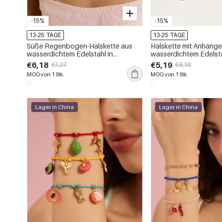
-15%
-15%
13-25 TAGE
13-25 TAGE
Süße Regenbogen-Halskette aus
Halskette mit Anhänge
wasserdichtem Edelstahl in
wasserdichtem Edelsta
Goldfarbe mit Anhänger
Goldfarbe
€6,18
€5,19
€7,27
€6,10
MOQ von 1 Stk.
MOQ von 1 Stk.
Lager in China
Lager in China