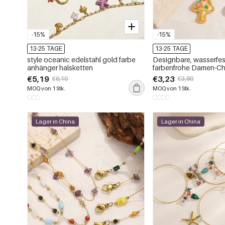
-15%
-15%
13-25 TAGE
13-25 TAGE
style oceanic edelstahl gold farbe
Designbare, wasserfe
anhänger halsketten
farbenfrohe Damen-Ch
Armbänder aus Edelsta
€5,19
€3,23
€6,10
€3,80
Früchtemotiven
MOQ von 1 Stk.
MOQ von 1 Stk.
Lager in China
Lager in China