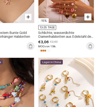
-15%
13-25 TAGE
estern Bunte Gold
Schlichte, wasserdichte
Anhänger Halsketten
Damenhalsketten aus Edelstahl der
Ocean-Serie
€3,06
€3,60
MOQ von 1 Stk.
a
Lager in China