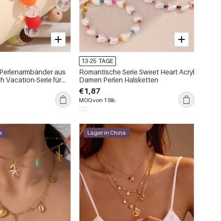
13-25 TAGE
 Perlenarmbänder aus
Romantische Serie Sweet Heart Acryl
h Vacation-Serie für
Damen Perlen Halsketten
€1,87
MOQ von 1 Stk.
a
Lager in China