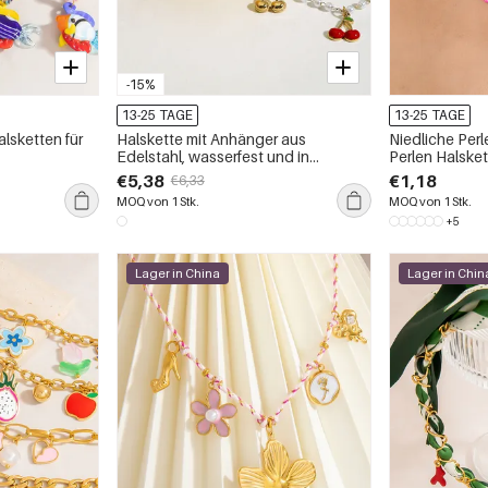
-15%
13-25 TAGE
13-25 TAGE
lsketten für
Halskette mit Anhänger aus
Niedliche Per
Edelstahl, wasserfest und in
Perlen Halske
Goldfarbe, mit Kirschmotiv.
€5,38
€1,18
€6,33
MOQ von 1 Stk.
MOQ von 1 Stk.
+5
Lager in China
Lager in Chin