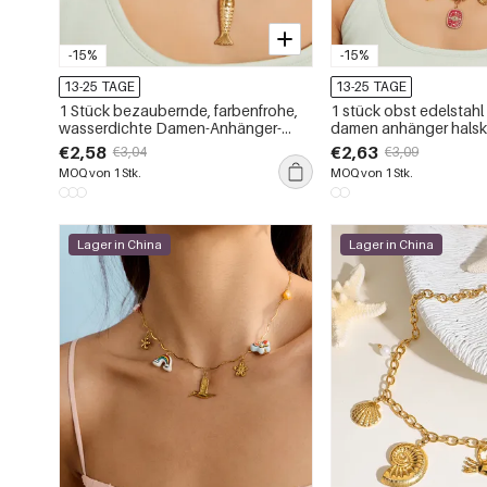
-15%
-15%
13-25 TAGE
13-25 TAGE
1 Stück bezaubernde, farbenfrohe,
1 stück obst edelstahl naturstein
wasserdichte Damen-Anhänger-
damen anhänger halsk
Halskette aus Edelstahl
€2,58
€2,63
€3,04
€3,09
MOQ von 1 Stk.
MOQ von 1 Stk.
Lager in China
Lager in China