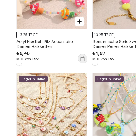
13-25 TAGE
13-25 TAGE
Acryl Niedlich Pilz Accessoire
Romantische Serie Swe
Damen Halsketten
Damen Perlen Halsket
€8,40
€1,87
MOQ von 1 Stk.
MOQ von 1 Stk.
Lager in China
Lager in China