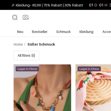
01
D
01
H
🎉 Kleidung– €0,99 | 75% Rabatt | 30% Rabatt
Neu
Bestseller
Schmuck
Kleidung
Acces
Home
/
Süßer Schmuck
All filters
Lager in China
Lager in China