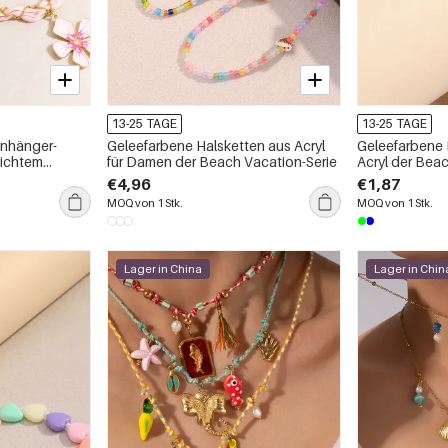
13-25 TAGE
13-25 TAGE
nhänger-
Geleefarbene Halsketten aus Acryl
Geleefarbene
dichtem
für Damen der Beach Vacation-Serie
Acryl der Beac
Damen
€4,96
€1,87
MOQ von 1 Stk.
MOQ von 1 Stk.
Lager in China
Lager in Chin