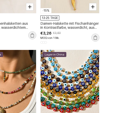
-15%
13-25 TAGE
enhalsketten aus
Damen-Halskette mit Fischanhänger
, wasserdichtem
in Kontrastfarbe, wasserdicht, aus
 Früchtemotiv
Edelstahl, goldfarben
€3,26
€3,83
MOQ von 1 Stk.
a
Lager in China