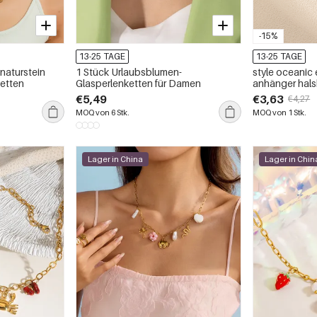
-15%
13-25 TAGE
13-25 TAGE
1 Stück Urlaubsblumen-
style oceanic 
etten
Glasperlenketten für Damen
anhänger hals
€5,49
€3,63
€4,27
MOQ von 6 Stk.
MOQ von 1 Stk.
Lager in China
Lager in Chin