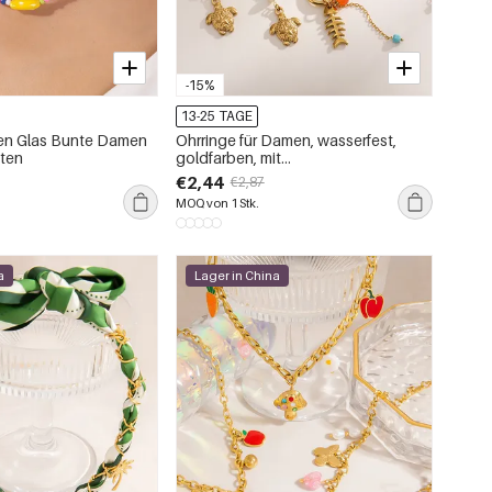
-15%
13-25 TAGE
len Glas Bunte Damen
Ohrringe für Damen, wasserfest,
tten
goldfarben, mit
Meeresorganismenmotiv
€2,44
€2,87
MOQ von 1 Stk.
a
Lager in China