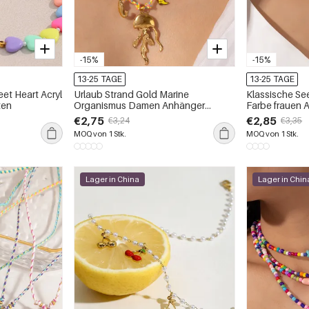
-15%
-15%
13-25 TAGE
13-25 TAGE
et Heart Acryl
Urlaub Strand Gold Marine
Klassische Se
ten
Organismus Damen Anhänger
Farbe frauen 
Halsketten
€2,75
€2,85
€3,24
€3,35
MOQ von 1 Stk.
MOQ von 1 Stk.
Lager in China
Lager in Chin