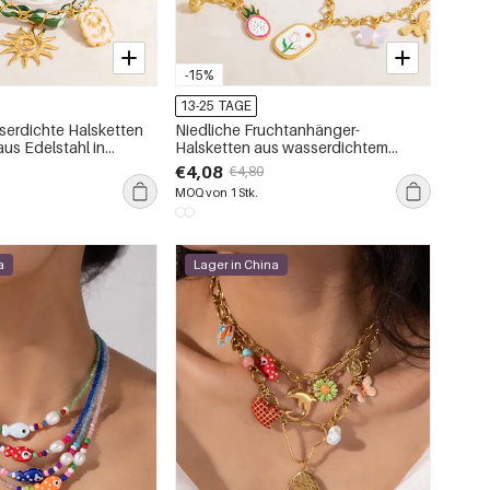
-15%
13-25 TAGE
erdichte Halsketten
Niedliche Fruchtanhänger-
us Edelstahl in
Halsketten aus wasserdichtem
Edelstahl in Goldfarbe
€4,08
€4,80
MOQ von 1 Stk.
a
Lager in China