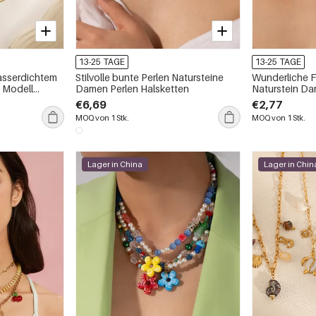
13-25 TAGE
13-25 TAGE
asserdichtem
Stilvolle bunte Perlen Natursteine
Wunderliche F
, Modell
Damen Perlen Halsketten
Naturstein D
Halsketten
€6,69
€2,77
MOQ von 1 Stk.
MOQ von 1 Stk.
Lager in China
Lager in Chin