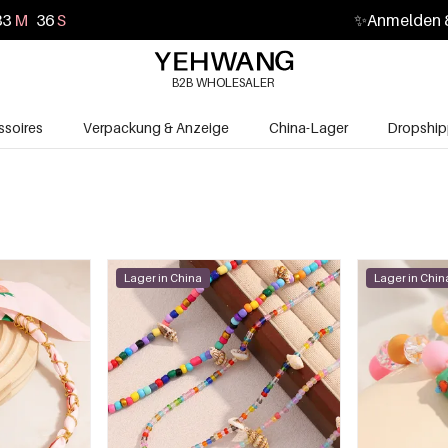
33
M
34
S
✨
Anmelden &
B2B WHOLESALER
soires
Verpackung & Anzeige
China-Lager
Dropship
Lager in China
Lager in Chin