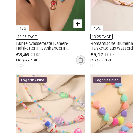
-15%
-15%
13-25 TAGE
13-25 TAGE
Bunte, wasserfeste Damen-
Romantische Blumena
Halsketten mit Anhänger in
Halskette aus wasser
Muschelform aus Edelstahl mit
Edelstahl in Goldfarbe
€3,46
€5,17
€4,07
€6,08
Ölglasur
MOQ von 1 Stk.
MOQ von 1 Stk.
Lager in China
Lager in China