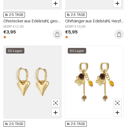
2-5 TAGE
2-5 TAGE
Ohrstecker aus Edelstahl, geometrische Form, schlichte Alltags-Serie, Damenschmuck
Ohrhänger aus Edelstahl, Herzform, schlichtes Design, Alltagsschmuck, Damenschmuck
MSRP €12,99
MSRP €19,99
€3,95
€5,95
EU-Lager
EU-Lager
2-5 TAGE
2-5 TAGE