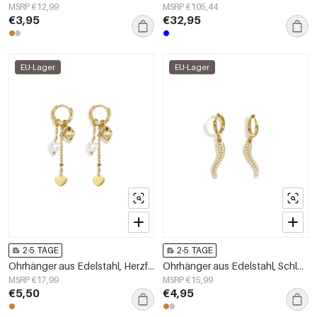
MSRP €12,99
MSRP €105,44
€3,95
€32,95
EU-Lager
EU-Lager
2-5 TAGE
2-5 TAGE
Ohrhänger aus Edelstahl, Herzform, schlichte Alltags-Serie, Damenschmuck
Ohrhänger aus Edelstahl, Schlangenmotiv, schlichte Alltags-Serie, Damenschmuck
MSRP €17,99
MSRP €15,99
€5,50
€4,95