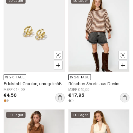
EU-Lager
EU-Lager
2-5 TAGE
2-5 TAGE
Edelstahl-Creolen, unregelmäßige Form, schlichte Alltags-Serie, Damenschmuck
Rüschen-Shorts aus Denim
MSRP €14,99
MSRP €49,99
€4,50
€17,95
EU-Lager
EU-Lager