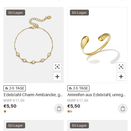
EU-Lager
EU-Lager
2-5 TAGE
2-5 TAGE
Edelstahl-Charm-Armbänder, geometrische Form, schlichte Alltagsserie, Damenschmuck
Armreifen aus Edelstahl, unregelmäßige Form, schlichte Alltagsserie, Damenschmuck
MSRP €17,99
MSRP €17,99
€5,50
€5,50
EU-Lager
EU-Lager