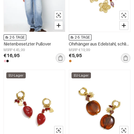
2-5 TAGE
2-5 TAGE
Nietenbesetzter Pullover
Ohrhänger aus Edelstahl, schlichtes Blumenmuster, schlichte Alltags-Serie, Damenschmuck
MSRP €45,99
MSRP €19,99
€16,95
€5,95
EU-Lager
EU-Lager