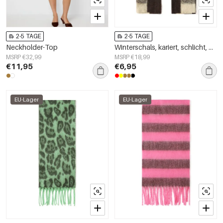
2-5 TAGE
2-5 TAGE
Neckholder-Top
Winterschals, kariert, schlicht, Polyester, Alltagsaccessoires
MSRP €32,99
MSRP €18,99
€11,95
€6,95
EU-Lager
EU-Lager