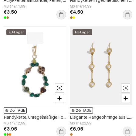
Acryl-Perlenarmbänder, Perlen, Lässige, schlichte Serie, Damenschmuck
Handykette in geometrischer Form, schlichtes Acryl, Alltagsaccessoire
MSRP €11,99
MSRP €14,99
€3,50
€4,50
EU-Lager
EU-Lager
2-5 TAGE
2-5 TAGE
Handykette, unregelmäßige Form, schlichtes Acryl, Alltagsaccessoire
Elegante Hängeohrringe aus Edelstahl mit Kette, perfekt für festliche Anlässe und Partys. Luxuriöse Damenschmuckserie.
MSRP €12,99
MSRP €22,99
€3,95
€6,95