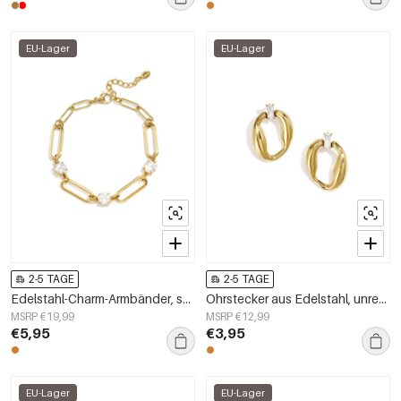
EU-Lager
EU-Lager
2-5 TAGE
2-5 TAGE
Edelstahl-Charm-Armbänder, schlichte Serie „Kreis“, Damenschmuck
Ohrstecker aus Edelstahl, unregelmäßige Form, schlichte Alltags-Serie, Damenschmuck
MSRP €19,99
MSRP €12,99
€5,95
€3,95
EU-Lager
EU-Lager