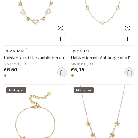
2-5 TAGE
2-5 TAGE
Halskette mit Herzanhänger aus Edelstahl, schlichte Serie „Alltagstauglich“, Damenschmuck
Halsketten mit Anhänger aus Edelstahl, Clover Simple Daily Simple Serie, Damenschmuck
MSRP €20,99
MSRP €19,99
€6,50
€5,95
EU-Lager
EU-Lager