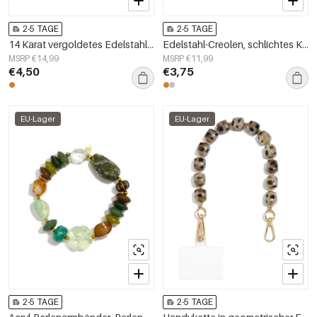
2-5 TAGE
2-5 TAGE
14 Karat vergoldetes Edelstahl-Charm-Armband mit Schleife, schlichte Alltags-Serie, Damenschmuck
Edelstahl-Creolen, schlichtes Kreuz, schlichte Serie, Damenschmuck
MSRP €14,99
MSRP €11,99
€4,50
€3,75
EU-Lager
EU-Lager
2-5 TAGE
2-5 TAGE