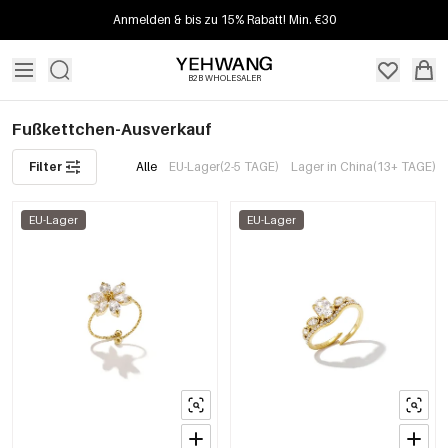
Anmelden & bis zu 15% Rabatt! Min. €30
B2B WHOLESALER
Fußkettchen-Ausverkauf
Filter
Alle
EU-Lager(2-5 TAGE)
Lager in China(13+ TAGE)
EU-Lager
EU-Lager