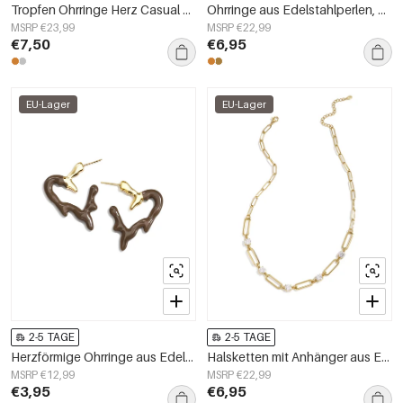
Tropfen Ohrringe Herz Casual Täglich Einfache Serie frauen schmuck
Ohrringe aus Edelstahlperlen, Blumenmuster, lässig-romantisch, Damenschmuck
MSRP €23,99
MSRP €22,99
€7,50
€6,95
EU-Lager
EU-Lager
2-5 TAGE
2-5 TAGE
Herzförmige Ohrringe aus Edelstahl, schlichte Serie „Damenschmuck“
Halsketten mit Anhänger aus Edelstahl, schlichte Kreise, Alltagsschmuck-Serie, Damenschmuck
MSRP €12,99
MSRP €22,99
€3,95
€6,95