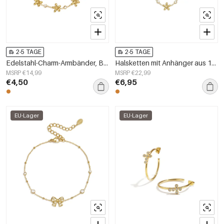
2-5 TAGE
2-5 TAGE
Edelstahl-Charm-Armbänder, Blumenmuster, schlichte Alltagsserie, Damenschmuck
Halsketten mit Anhänger aus 14-karätig vergoldetem Edelstahl, Blumenmotiv, schlichte Alltagskollektion, Damenschmuck
MSRP €14,99
MSRP €22,99
€4,50
€6,95
EU-Lager
EU-Lager