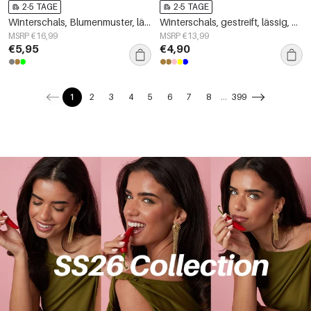
2-5 TAGE
2-5 TAGE
Winterschals, Blumenmuster, lässig, Polyester, Alltagsaccessoires
Winterschals, gestreift, lässig, Polyester, Alltagsaccessoires
MSRP €16,99
MSRP €13,99
€5,95
€4,90
1
2
3
4
5
6
7
8
...
399