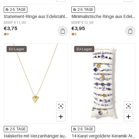
2-5 TAGE
2-5 TAGE
Statement-Ringe aus Edelstahl, Blumenmuster, schlichte Serie, Damenschmuck
Minimalistische Ringe aus Edelstahl, Ellipsenform, schlichte Alltags-Serie, Damenschmuck
MSRP €11,99
MSRP €12,99
€3,75
€3,95
EU-Lager
EU-Lager
2-5 TAGE
2-5 TAGE
Halskette mit Herzanhänger aus Edelstahl, schlichte Serie „Alltagsschmuck“, Damenschmuck
14 Karat vergoldete Keramik-Armbandsets, Blumenmuster, Urlaubs-/Strandmotiv, ethnische Serie, Damenschmuck