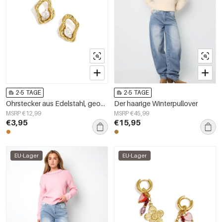
2-5 TAGE
2-5 TAGE
Ohrstecker aus Edelstahl, geometrische Form, schlichte Alltags-Serie, Damenschmuck
Der haarige Winterpullover
MSRP €12,99
MSRP €45,99
€3,95
€15,95
EU-Lager
EU-Lager