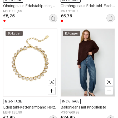
Ohrringe aus Edelstahlperlen, Herzform, niedlich, schlicht, für jeden Tag, Damenschmuck
Ohrhänger aus Edelstahl, Fischmotiv, schlichte Alltags-Serie, Damenschmuck
MSRP €18,99
MSRP €18,99
€5,75
€5,75
EU-Lager
EU-Lager
2-5 TAGE
2-5 TAGE
Edelstahl-Kettenarmband Herz, schlichte Alltagsserie, Damenschmuck
Ballonjeans mit Knopfleiste
MSRP €25,99
MSRP €69,99
€7,95
€24,95