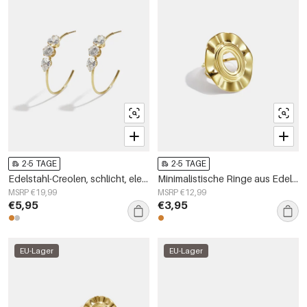
2-5 TAGE
2-5 TAGE
Edelstahl-Creolen, schlicht, elegant, für jeden Tag – Damenschmuck
Minimalistische Ringe aus Edelstahl, unregelmäßige Form, schlichte Alltags-Serie, Damenschmuck
MSRP €19,99
MSRP €12,99
€5,95
€3,95
EU-Lager
EU-Lager