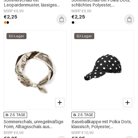
Leopardenmuster, lässiges
schlichtes Polyester,
Polyester, Alltagsaccessoires
Alltagsaccessoires
MSRP €6,99
MSRP €6,99
€2,25
€2,25
EU-Lager
EU-Lager
2-5 TAGE
2-5 TAGE
Sommerschals, unregelmäßige
Baseballkappe mit Polka Dots,
Form, Alltagsschals aus
klassisch, Polyester,
Polyester, Accessoires für jeden
Alltagsaccessoire
MSRP €6,99
MSRP €10,99
Tag