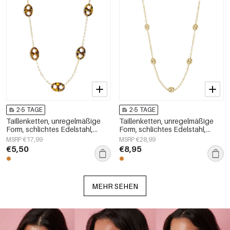
2-5 TAGE
2-5 TAGE
Taillenketten, unregelmäßige
Taillenketten, unregelmäßige
Form, schlichtes Edelstahl,
Form, schlichtes Edelstahl,
Alltagsaccessoires
Alltagsaccessoires
MSRP €17,99
MSRP €28,99
€5,50
€8,95
MEHR SEHEN