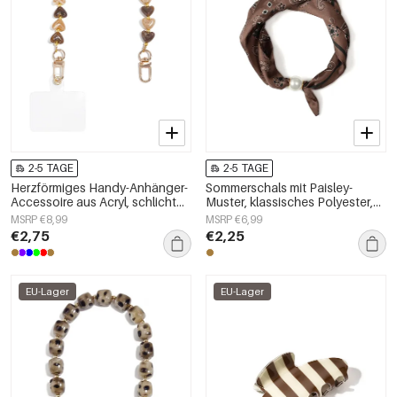
2-5 TAGE
2-5 TAGE
Herzförmiges Handy-Anhänger-
Sommerschals mit Paisley-
Accessoire aus Acryl, schlicht
Muster, klassisches Polyester,
und alltagstauglich
Alltagsaccessoires
MSRP €8,99
MSRP €6,99
€2,75
€2,25
EU-Lager
EU-Lager