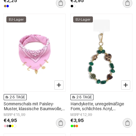
€2,25
€3,95
EU-Lager
EU-Lager
2-5 TAGE
2-5 TAGE
Sommerschals mit Paisley-
Handykette, unregelmäßige
Muster, klassische Baumwolle,
Form, schlichtes Acryl,
Alltagsaccessoires
Alltagsaccessoire
MSRP €15,99
MSRP €12,99
€4,95
€3,95