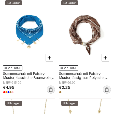
EU-Lager
EU-Lager
2-5 TAGE
2-5 TAGE
Sommerschals mit Paisley-
Sommerschals mit Paisley-
Muster, klassische Baumwolle,
Muster, lässig, aus Polyester,
Alltagsaccessoires
Accessoires für jeden Tag
MSRP €15,99
MSRP €6,99
€4,95
€2,25
EU-Lager
EU-Lager