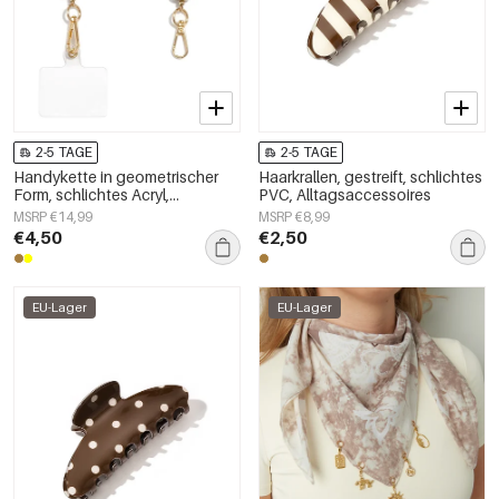
2-5 TAGE
2-5 TAGE
Handykette in geometrischer
Haarkrallen, gestreift, schlichtes
Form, schlichtes Acryl,
PVC, Alltagsaccessoires
Alltagsaccessoire
MSRP €14,99
MSRP €8,99
€4,50
€2,50
EU-Lager
EU-Lager