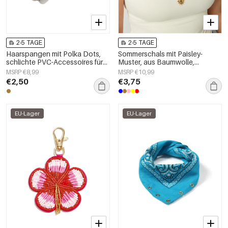
2-5 TAGE
2-5 TAGE
Haarspangen mit Polka Dots,
Sommerschals mit Paisley-
schlichte PVC-Accessoires für
Muster, aus Baumwolle,
den Alltag
Urlaubs-Accessoires für jeden
MSRP €8,99
MSRP €10,99
Tag
€2,50
€3,75
EU-Lager
EU-Lager