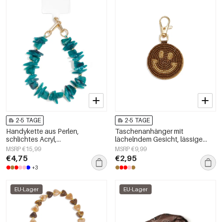
2-5 TAGE
2-5 TAGE
Handykette aus Perlen,
Taschenanhänger mit
schlichtes Acryl,
lächelndem Gesicht, lässige
Alltagsaccessoire
Gläser, Alltagsaccessoires
MSRP €15,99
MSRP €9,99
€4,75
€2,95
+3
EU-Lager
EU-Lager