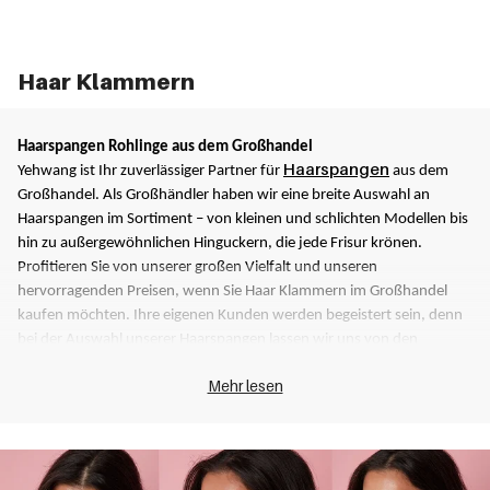
Haar Klammern
Haarspangen Rohlinge aus dem Großhandel 
Haarspangen
Yehwang ist Ihr zuverlässiger Partner für 
 aus dem 
Großhandel. Als Großhändler haben wir eine breite Auswahl an 
Haarspangen im Sortiment – von kleinen und schlichten Modellen bis 
hin zu außergewöhnlichen Hinguckern, die jede Frisur krönen. 
Profitieren Sie von unserer großen Vielfalt und unseren 
hervorragenden Preisen, wenn Sie Haar Klammern im Großhandel 
kaufen möchten. Ihre eigenen Kunden werden begeistert sein, denn 
bei der Auswahl unserer Haarspangen lassen wir uns von den 
angesagtesten Trends aus der Haarmode inspirieren. 
Mehr lesen
Immer passend frisiert mit Haarspangen aus dem Großhandel
Haarspangen gibt es aus unterschiedlichen Materialien und in vielen 
verschiedenen Größen, Formen und Farben. Schlichte Haarspangen 
Rohlinge aus dem Großhandel eignen sich wunderbar, um lässige 