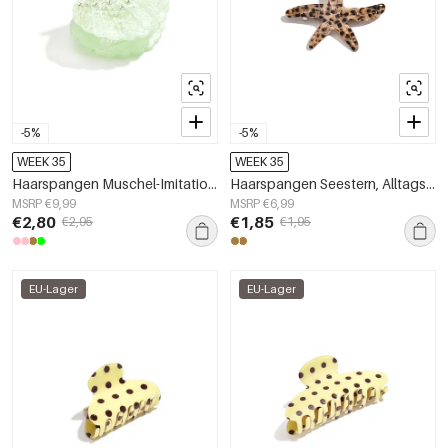
-5%
-5%
WEEK 35
WEEK 35
Haarspangen Muschel-Imitation Acetatfolie Alltagsaccessoires
Haarspangen Seestern, Alltags-Imitation aus Acetatfolie, Alltagsaccessoires
MSRP €9,99
MSRP €6,99
€2,80
€1,85
€2,95
€1,95
EU-Lager
EU-Lager