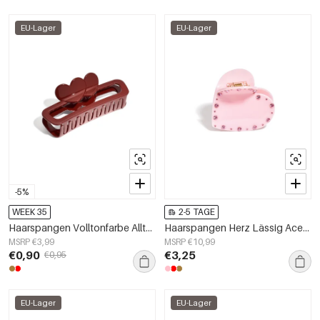
EU-Lager
EU-Lager
-5%
WEEK 35
2-5 TAGE
Haarspangen Volltonfarbe Alltag Kunststoff Alltagszubehör
Haarspangen Herz Lässig Acetat Valentinstag Zubehör
MSRP €3,99
MSRP €10,99
€0,90
€3,25
€0,95
EU-Lager
EU-Lager