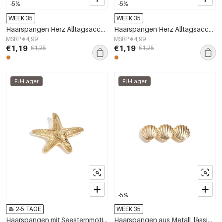
-5%
-5%
WEEK 35
WEEK 35
Haarspangen Herz Alltagsaccessoires aus Legierung
Haarspangen Herz Alltagsaccessoires aus Legierung
MSRP €4,99
MSRP €4,99
€1,19
€1,19
€1,25
€1,25
EU-Lager
EU-Lager
-5%
2-5 TAGE
WEEK 35
Haarspangen mit Seesternmotiv, lässige Legierung, Alltagsaccessoires
Haarspangen aus Metall, lässige Alltagsaccessoires aus Legierung