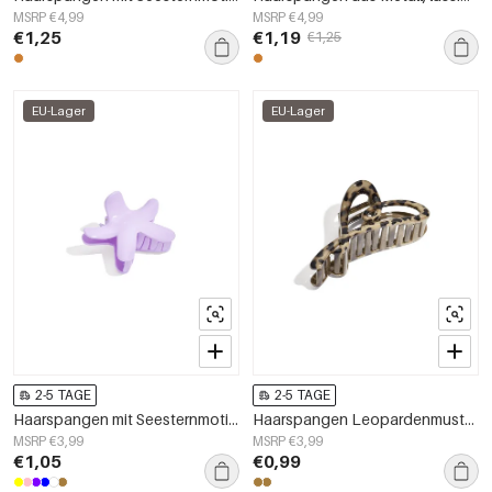
MSRP €4,99
MSRP €4,99
€1,25
€1,19
€1,25
EU-Lager
EU-Lager
2-5 TAGE
2-5 TAGE
Haarspangen mit Seesternmotiv, Alltagsplastik, Alltagsaccessoires
Haarspangen Leopardenmuster Lässig Plastik Alltagsaccessoires
MSRP €3,99
MSRP €3,99
€1,05
€0,99