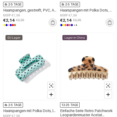
2-5 TAGE
2-5 TAGE
Haarspangen, gestreift, PVC, Alltagsaccessoires
Haarspangen mit Polka Dots, PVC-Accessoires für jeden Tag
MSRP €7,99
MSRP €7,99
€2,14
€2,14
€2,25
€2,25
+4
EU-Lager
Lager in China
2-5 TAGE
13-25 TAGE
Haarspangen mit Polka Dots, lässiges PVC, Alltagsaccessoires
Einfache Serie Retro Patchwork
Leopardenmuster Acetat
MSRP €7,99