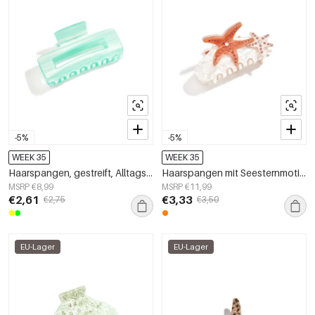
-5%
-5%
WEEK 35
WEEK 35
Haarspangen, gestreift, Alltags-Imitation aus Acetatfolie, Alltagsaccessoires
Haarspangen mit Seesternmotiv, Urlaubsmotiv, aus Acetatfolie, Alltagsaccessoires
MSRP €8,99
MSRP €11,99
€2,61
€3,33
€2,75
€3,50
EU-Lager
EU-Lager