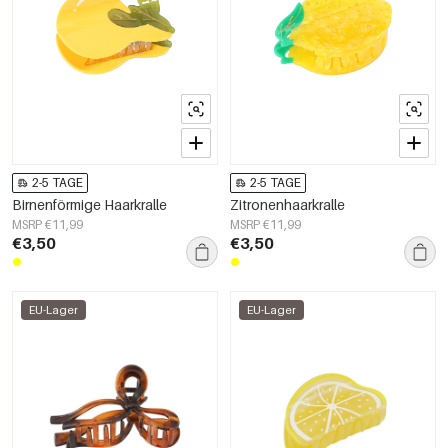
2-5 TAGE
2-5 TAGE
Birnenförmige Haarkralle
Zitronenhaarkralle
MSRP €11,99
MSRP €11,99
€3,50
€3,50
EU-Lager
EU-Lager