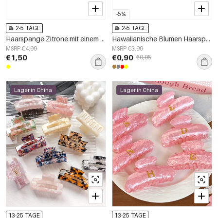
-5%
2-5 TAGE
2-5 TAGE
Haarspange Zitrone mit einem Hauch von Orange
Hawaiianische Blumen Haarspange
MSRP €4,99
MSRP €3,99
€1,50
€0,90
€0,95
Lager in China
Lager in China
13-25 TAGE
13-25 TAGE