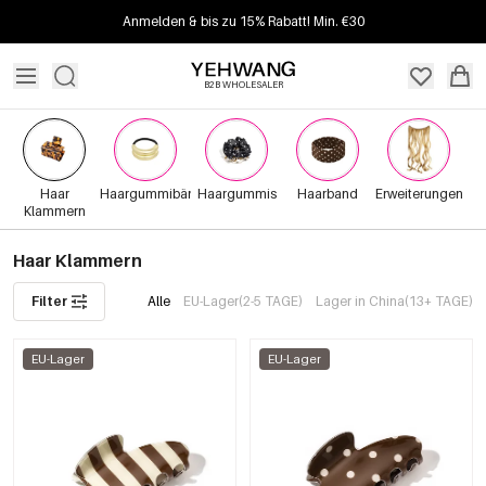
Anmelden & bis zu 15% Rabatt! Min. €30
B2B WHOLESALER
Haar
Haargummibänder
Haargummis
Haarband
Erweiterungen
Klammern
Haar Klammern
Filter
Alle
EU-Lager(2-5 TAGE)
Lager in China(13+ TAGE)
EU-Lager
EU-Lager