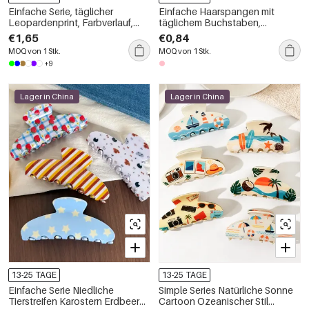
Einfache Serie, täglicher
Einfache Haarspangen mit
Leopardenprint, Farbverlauf,
täglichem Buchstaben,
Acetat-Haarkrallen
einfarbig, Farbverlauf, Acryl,
€1,65
€0,84
Unisex.
MOQ von 1 Stk.
MOQ von 1 Stk.
+9
Lager in China
Lager in China
13-25 TAGE
13-25 TAGE
Einfache Serie Niedliche
Simple Series Natürliche Sonne
Tierstreifen Karostern Erdbeere
Cartoon Ozeanischer Stil