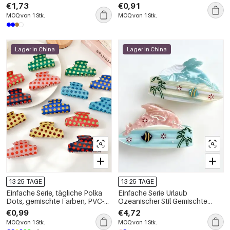
Acryl Haarkrallen
Pflanze PVC Haarkrallen
€1,73
€0,91
MOQ von 1 Stk.
MOQ von 1 Stk.
Lager in China
Lager in China
13-25 TAGE
13-25 TAGE
Einfache Serie, tägliche Polka
Einfache Serie Urlaub
Dots, gemischte Farben, PVC-
Ozeanischer Stil Gemischte
Haarspangen
Farben Pflanze Fisch Acetat
€0,99
€4,72
Kinderhaarkrallen
MOQ von 1 Stk.
MOQ von 1 Stk.