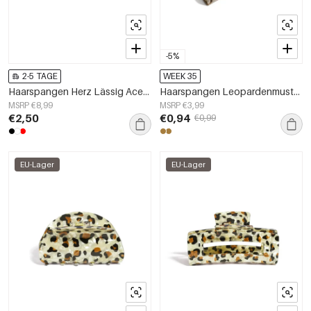
-5%
2-5 TAGE
WEEK 35
Haarspangen Herz Lässig Acetat Valentinstag Zubehör
Haarspangen Leopardenmuster Alltag Kunststoff Alltagszubehör
MSRP €8,99
MSRP €3,99
€2,50
€0,94
€0,99
EU-Lager
EU-Lager