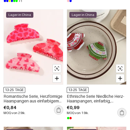
+1
Lager in China
Lager in China
13-25 TAGE
13-25 TAGE
Romantische Serie, Herzförmige
Ethnische Serie Niedliche Herz-
Haarspangen aus einfarbigem
Haarspangen, einfarbig,
PVC
Cartoon-Weihnachtsmotiv, PVC
€0,84
€0,99
MOQ von 2 Stk.
MOQ von 1 Stk.