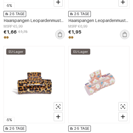
-5%
2-5 TAGE
2-5 TAGE
Haarspangen Leopardenmuster Täglich Acryl Tägliche Accessoires
Haarspangen Leopardenmuster Lässig Acryl Alltagsaccessoires
MSRP €5,99
MSRP €6,99
€1,66
€1,95
€1,75
EU-Lager
EU-Lager
-5%
2-5 TAGE
2-5 TAGE