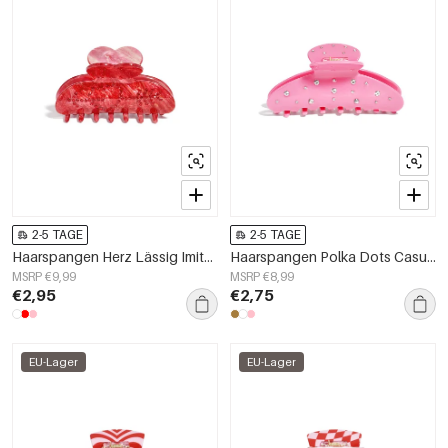
2-5 TAGE
2-5 TAGE
Haarspangen Herz Lässig Imitation Acetat Blatt Valentinstag Zubehör
Haarspangen Polka Dots Casual Imitation Acetat Blatt Valentinstag Zubehör
MSRP €9,99
MSRP €8,99
€2,95
€2,75
EU-Lager
EU-Lager