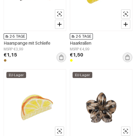
2-5 TAGE
2-5 TAGE
Haarspange mit Schleife
Haarkrallen
MSRP €3,99
MSRP €4,99
€1,15
€1,50
EU-Lager
EU-Lager