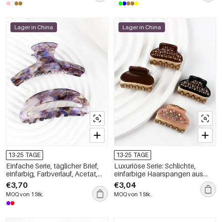
Lager in China
Lager in China
13-25 TAGE
13-25 TAGE
Einfache Serie, täglicher Brief,
Luxuriöse Serie: Schlichte,
einfarbig, Farbverlauf, Acetat,
einfarbige Haarspangen aus
Haarkrallen
Acetat mit Strasssteinen
€3,70
€3,04
MOQ von 1 Stk.
MOQ von 1 Stk.