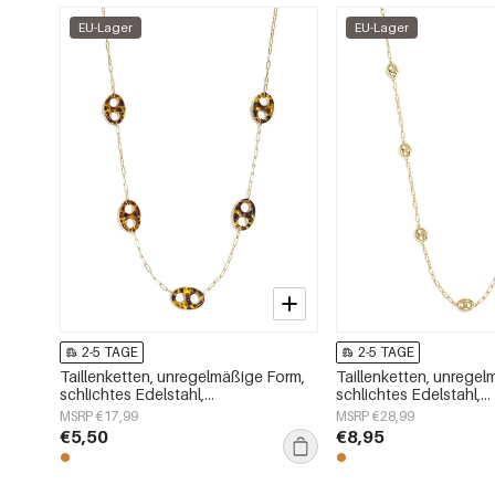
EU-Lager
EU-Lager
2-5 TAGE
2-5 TAGE
Taillenketten, unregelmäßige Form,
Taillenketten, unregel
schlichtes Edelstahl,
schlichtes Edelstahl,
Alltagsaccessoires
Alltagsaccessoires
MSRP €17,99
MSRP €28,99
€5,50
€8,95