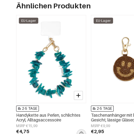
Ähnlichen Produkten
EU-Lager
EU-Lager
2-5 TAGE
2-5 TAGE
Handykette aus Perlen, schlichtes
Taschenanhänger mit 
Acryl, Alltagsaccessoire
Gesicht, lässige Gläser
Alltagsaccessoires
MSRP €15,99
MSRP €9,99
€4,75
€2,95