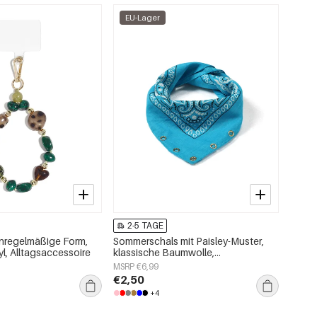
EU-Lager
2-5 TAGE
nregelmäßige Form,
Sommerschals mit Paisley-Muster,
yl, Alltagsaccessoire
klassische Baumwolle,
Alltagsaccessoires
MSRP €6,99
€2,50
+4