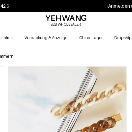
41
S
✨
Anmelden &
B2B WHOLESALER
soires
Verpackung & Anzeige
China-Lager
Dropship
ammern