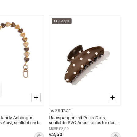
EU-Lager
2-5 TAGE
 Handy-Anhänger-
Haarspangen mit Polka Dots,
 Acryl, schlicht und
schlichte PVC-Accessoires für den
h
Alltag
MSRP €8,99
€2,50