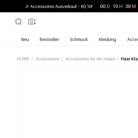
00
D
10
H
39
M
🎉 Accessoires Ausverkauf – €0,10!
Neu
Bestseller
Schmuck
Kleidung
Acces
HOME
/
Accessoires
/
Accessoires für die Haare
/
Haar Kl