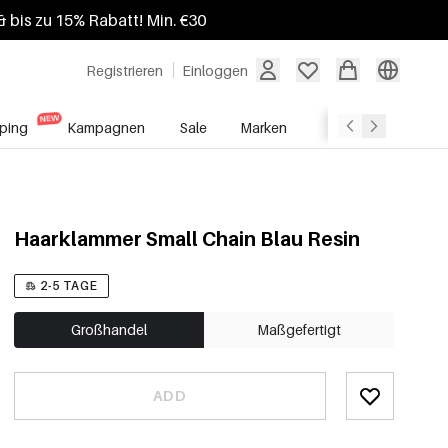
 bis zu 15% Rabatt! Min. €30
Registrieren
Einloggen
ping
Kampagnen
Sale
Marken
Grosshandelsdien
Haarklammer Small Chain Blau Resin
2-5 TAGE
Großhandel
Maßgefertigt
ADD