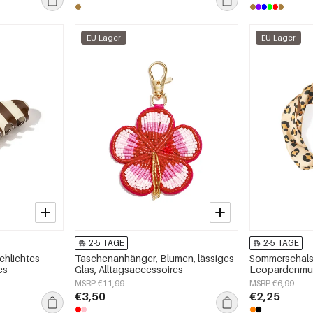
EU-Lager
EU-Lager
2-5 TAGE
2-5 TAGE
schlichtes
Taschenanhänger, Blumen, lässiges
Sommerschals
es
Glas, Alltagsaccessoires
Leopardenmust
Polyester, All
MSRP €11,99
MSRP €6,99
€3,50
€2,25