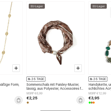
EU-Lager
EU-Lager
2-5 TAGE
2-5 TAGE
mäßige Form,
Sommerschals mit Paisley-Muster,
Handykette, u
lässig, aus Polyester, Accessoires für
schlichtes Acr
jeden Tag
MSRP €6,99
MSRP €12,99
€2,25
€3,95