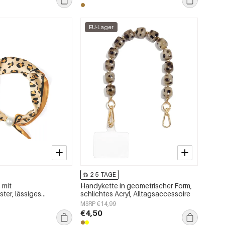
EU-Lager
2-5 TAGE
 mit
Handykette in geometrischer Form,
er, lässiges
schlichtes Acryl, Alltagsaccessoire
tagsaccessoires
MSRP €14,99
€4,50