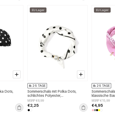
EU-Lager
EU-Lager
2-5 TAGE
2-5 TAGE
ka Dots,
Sommerschals mit Polka Dots,
Sommerschals 
schlichtes Polyester,
klassische Ba
Alltagsaccessoires
Alltagsaccess
MSRP €6,99
MSRP €15,99
€2,25
€4,95