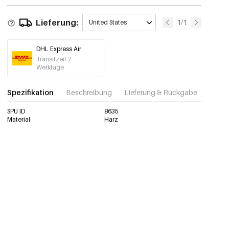
Lieferung:
1/1
United States
DHL Express Air
Transitzeit 2
Werktage
Spezifikation
Beschreibung
Lieferung & Rückgabe
Fotos
SPU ID
8635
Material
Harz