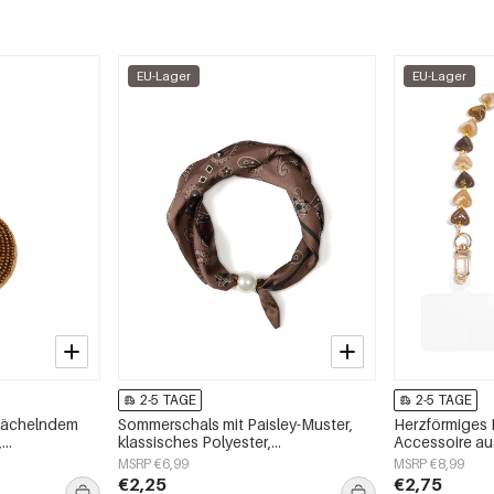
EU-Lager
EU-Lager
2-5 TAGE
2-5 TAGE
lächelndem
Sommerschals mit Paisley-Muster,
Herzförmiges
,
klassisches Polyester,
Accessoire aus
Alltagsaccessoires
alltagstauglic
MSRP €6,99
MSRP €8,99
€2,25
€2,75