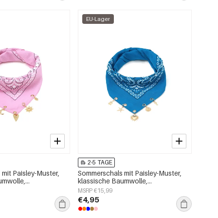
EU-Lager
2-5 TAGE
mit Paisley-Muster,
Sommerschals mit Paisley-Muster,
umwolle,
klassische Baumwolle,
oires
Alltagsaccessoires
MSRP €15,99
€4,95