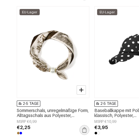
EU-Lager
EU-Lager
2-5 TAGE
2-5 TAGE
Sommerschals, unregelmäßige Form,
Baseballkappe mit Pol
Alltagsschals aus Polyester,
klassisch, Polyester,
Accessoires für jeden Tag
Alltagsaccessoire
MSRP €6,99
MSRP €10,99
€2,25
€3,95