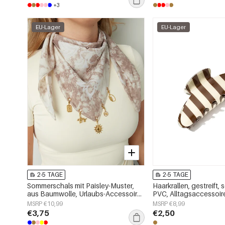
+3
EU-Lager
EU-Lager
2-5 TAGE
2-5 TAGE
Sommerschals mit Paisley-Muster,
Haarkrallen, gestreift, 
aus Baumwolle, Urlaubs-Accessoires
PVC, Alltagsaccessoir
für jeden Tag
MSRP €10,99
MSRP €8,99
€3,75
€2,50