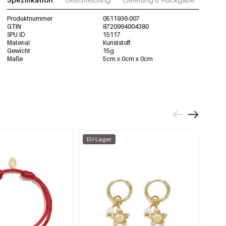
Produktnummer
0511936-007
GTIN
8720994004380
SPU ID
15117
Material
Kunststoff
Gewicht
15g
Maße
5cm x 0cm x 0cm
EU-Lager
EU-L