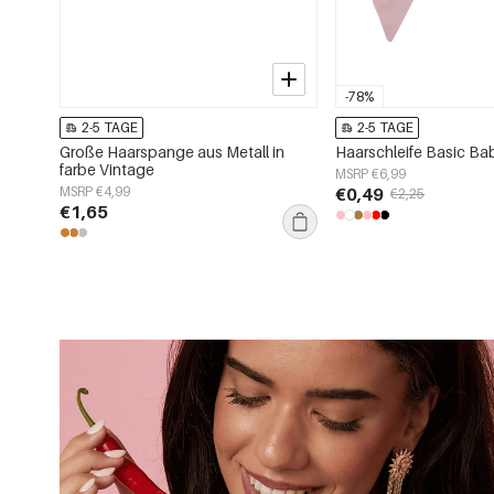
-78%
2-5 TAGE
2-5 TAGE
Große Haarspange aus Metall in
Haarschleife Basic Ba
farbe Vintage
MSRP €6,99
MSRP €4,99
€0,49
€2,25
€1,65