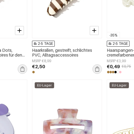
-35%
2-5 TAGE
2-5 TAGE
a Dots,
Haarkrallen, gestreift, schlichtes
Haarspangen-
ires für den
PVC, Alltagsaccessoires
cremefarbener
MSRP €8,99
MSRP €3,99
€2,50
€0,49
€0,75
EU-Lager
EU-Lager