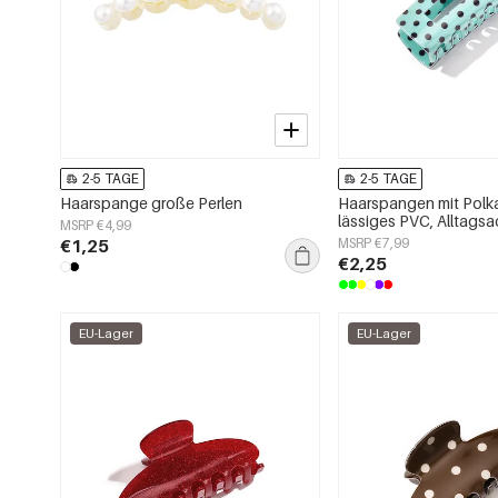
2-5 TAGE
2-5 TAGE
Haarspange große Perlen
Haarspangen mit Polk
lässiges PVC, Alltags
MSRP €4,99
€1,25
MSRP €7,99
€2,25
EU-Lager
EU-Lager