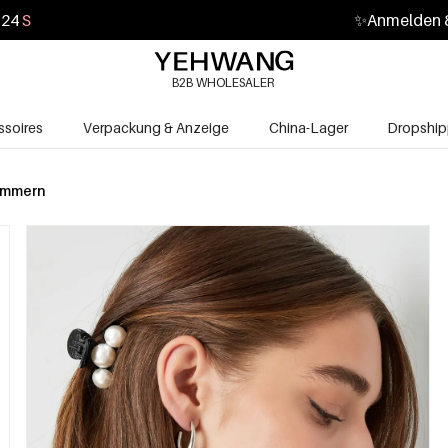
23
S
✨
Anmelden &
B2B WHOLESALER
soires
Verpackung & Anzeige
China-Lager
Dropship
ammern