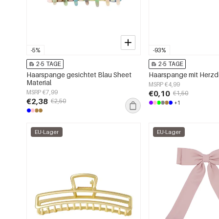
-5%
-93%
2-5 TAGE
2-5 TAGE
Haarspange gesichtet Blau Sheet
Haarspange mit Herzdeta
Material
MSRP €4,99
MSRP €7,99
€0,10
€1,50
€2,38
€2,50
+1
EU-Lager
EU-Lager