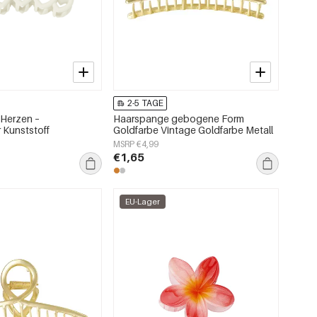
2-5 TAGE
Herzen –
Haarspange gebogene Form
 Kunststoff
Goldfarbe Vintage Goldfarbe Metall
MSRP €4,99
€1,65
EU-Lager