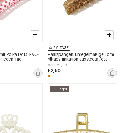
2-5 TAGE
it Polka Dots, PVC-
Haarspangen, unregelmäßige Form,
ür jeden Tag
Alltags-Imitation aus Acetatfolie,
Alltagsaccessoires
MSRP €8,99
€2,50
EU-Lager