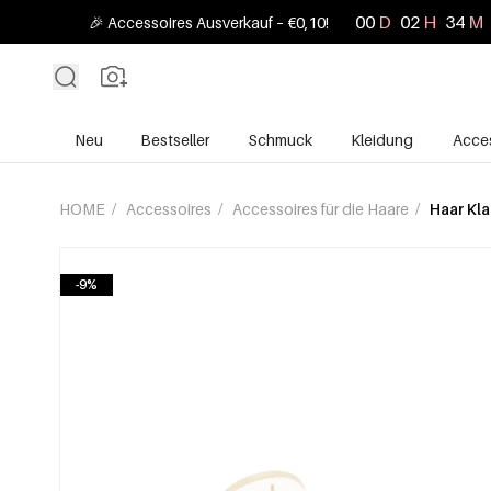
00
D
02
H
34
M
🎉 Accessoires Ausverkauf – €0,10!
Neu
Bestseller
Schmuck
Kleidung
Acces
HOME
/
Accessoires
/
Accessoires für die Haare
/
Haar Kl
-9%