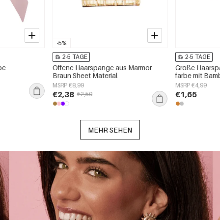
-5%
2-5 TAGE
2-5 TAGE
be
Offene Haarspange aus Marmor
Große Haarspa
Braun Sheet Material
farbe mit Ba
MSRP €8,99
MSRP €4,99
€2,38
€1,65
€2,50
MEHR SEHEN