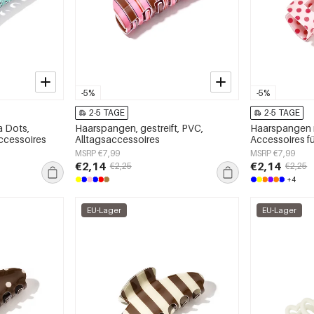
-5%
-5%
2-5 TAGE
2-5 TAGE
a Dots,
Haarspangen, gestreift, PVC,
Haarspangen m
accessoires
Alltagsaccessoires
Accessoires f
MSRP €7,99
MSRP €7,99
€2,14
€2,14
€2,25
€2,25
+4
EU-Lager
EU-Lager