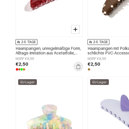
2-5 TAGE
2-5 TAGE
Haarspangen, unregelmäßige Form,
Haarspangen mit Polk
Alltags-Imitation aus Acetatfolie,
schlichte PVC-Accesso
Alltagsaccessoires
Alltag
MSRP €8,99
MSRP €8,99
€2,50
€2,50
EU-Lager
EU-Lager