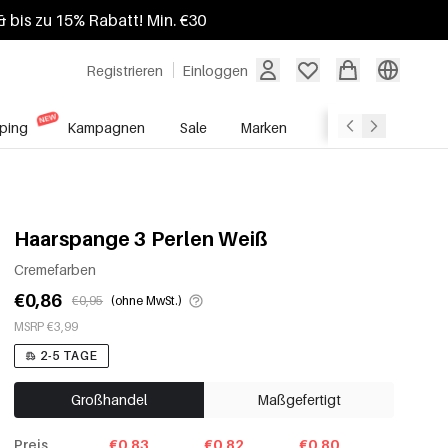
 bis zu 15% Rabatt! Min. €30
Registrieren
Einloggen
ping
Kampagnen
Sale
Marken
Grosshandelsdien
Haarspange 3 Perlen Weiß
Cremefarben
€0,86
€0,95
(ohne MwSt.)
MSRP €3,99
2-5 TAGE
Großhandel
Maßgefertigt
Preis
€0.83
€0.82
€0.80