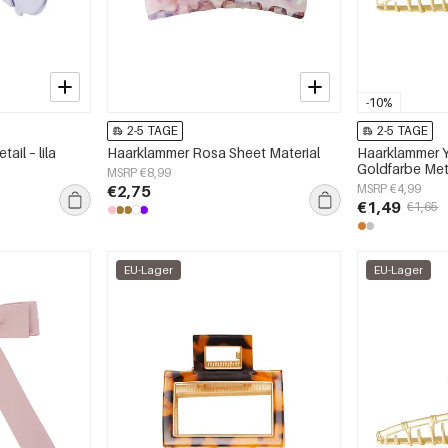
-10%
2-5 TAGE
2-5 TAGE
il – lila
Haarklammer Rosa Sheet Material
Haarklammer 
Goldfarbe Met
MSRP €8,99
€2,75
MSRP €4,99
€1,49
€1,65
EU-Lager
EU-Lager