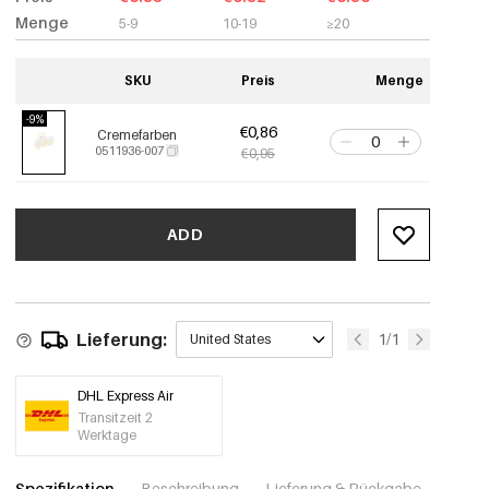
Menge
5-9
10-19
≥20
SKU
Preis
Menge
-9%
€0,86
Cremefarben
0511936-007
€0,95
ADD
Lieferung:
1/1
United States
DHL Express Air
Transitzeit 2
Werktage
Spezifikation
Beschreibung
Lieferung & Rückgabe
Fotos