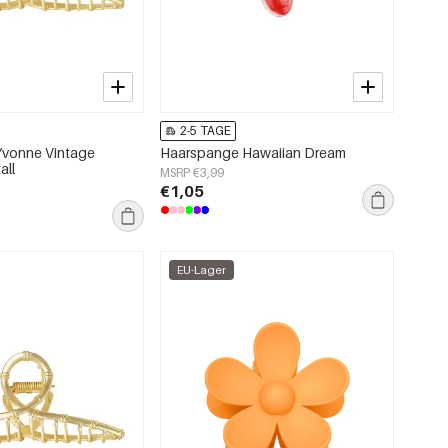
2-5 TAGE
Yvonne Vintage
Haarspange Hawaiian Dream
all
MSRP €3,99
€1,05
EU-Lager