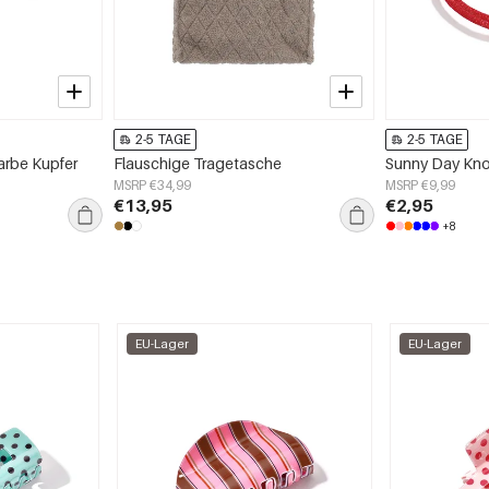
2-5 TAGE
2-5 TAGE
farbe Kupfer
Flauschige Tragetasche
Sunny Day Kn
MSRP €34,99
MSRP €9,99
€13,95
€2,95
+8
EU-Lager
EU-Lager