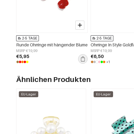
2-5 TAGE
2-5 TAGE
Runde Ohrringe mit hängender Blume
Ohrringe In Style Gold
MSRP €19,99
MSRP €19,99
€5,95
€6,50
+1
Ähnlichen Produkten
EU-Lager
EU-Lager