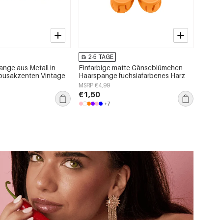
2-5 TAGE
nge aus Metall in
Einfarbige matte Gänseblümchen-
mbusakzenten Vintage
Haarspange fuchsiafarbenes Harz
MSRP €4,99
€1,50
+7