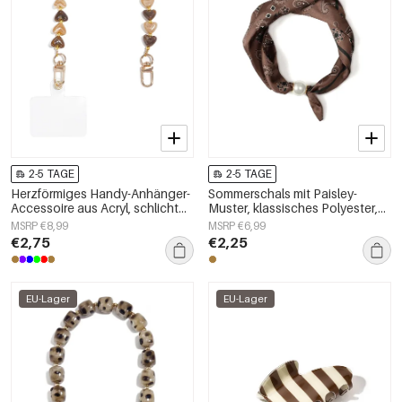
2-5 TAGE
2-5 TAGE
Herzförmiges Handy-Anhänger-
Sommerschals mit Paisley-
Accessoire aus Acryl, schlicht
Muster, klassisches Polyester,
und alltagstauglich
Alltagsaccessoires
MSRP €8,99
MSRP €6,99
€2,75
€2,25
EU-Lager
EU-Lager