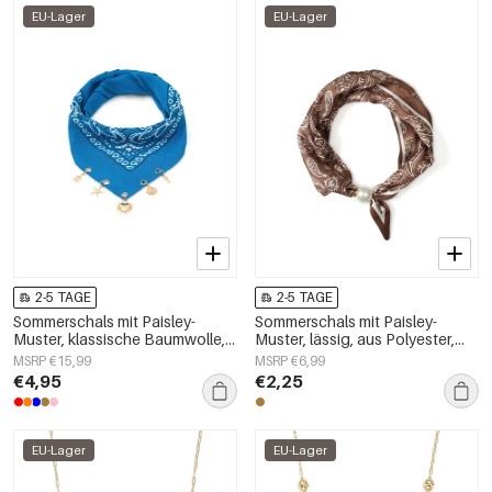
EU-Lager
EU-Lager
2-5 TAGE
2-5 TAGE
Sommerschals mit Paisley-
Sommerschals mit Paisley-
Muster, klassische Baumwolle,
Muster, lässig, aus Polyester,
Alltagsaccessoires
Accessoires für jeden Tag
MSRP €15,99
MSRP €6,99
€4,95
€2,25
EU-Lager
EU-Lager