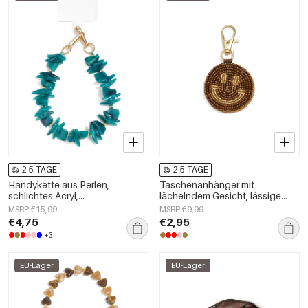
2-5 TAGE
2-5 TAGE
Handykette aus Perlen,
Taschenanhänger mit
schlichtes Acryl,
lächelndem Gesicht, lässige
Alltagsaccessoire
Gläser, Alltagsaccessoires
MSRP €15,99
MSRP €9,99
€4,75
€2,95
+3
EU-Lager
EU-Lager