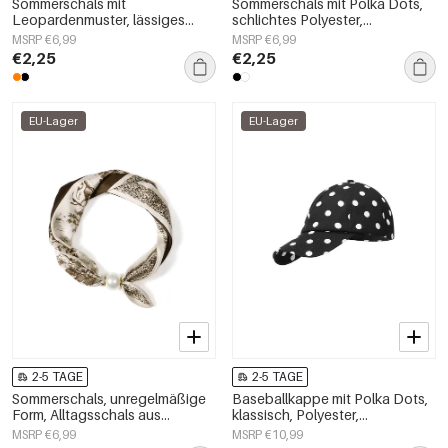
Sommerschals mit
Sommerschals mit Polka Dots,
Leopardenmuster, lässiges
schlichtes Polyester,
Polyester, Alltagsaccessoires
Alltagsaccessoires
MSRP €6,99
MSRP €6,99
€2,25
€2,25
EU-Lager
EU-Lager
2-5 TAGE
2-5 TAGE
Sommerschals, unregelmäßige
Baseballkappe mit Polka Dots,
Form, Alltagsschals aus
klassisch, Polyester,
Polyester, Accessoires für jeden
Alltagsaccessoire
MSRP €6,99
MSRP €10,99
Tag