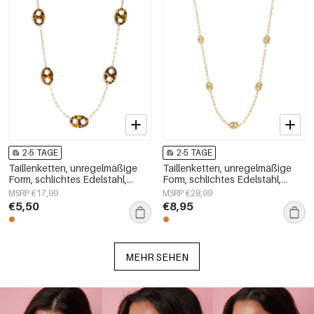
2-5 TAGE
2-5 TAGE
Taillenketten, unregelmäßige
Taillenketten, unregelmäßige
Form, schlichtes Edelstahl,
Form, schlichtes Edelstahl,
Alltagsaccessoires
Alltagsaccessoires
MSRP €17,99
MSRP €28,99
€5,50
€8,95
MEHR SEHEN