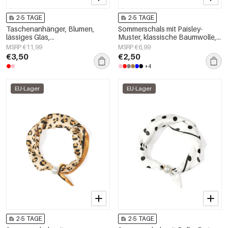
2-5 TAGE
2-5 TAGE
Taschenanhänger, Blumen,
Sommerschals mit Paisley-
lässiges Glas,
Muster, klassische Baumwolle,
Alltagsaccessoires
Alltagsaccessoires
MSRP €11,99
MSRP €6,99
€3,50
€2,50
+4
EU-Lager
EU-Lager
2-5 TAGE
2-5 TAGE