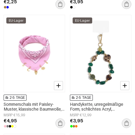
€2,25
€3,95
EU-Lager
EU-Lager
2-5 TAGE
2-5 TAGE
Sommerschals mit Paisley-
Handykette, unregelmäßige
Muster, klassische Baumwolle,
Form, schlichtes Acryl,
Alltagsaccessoires
Alltagsaccessoire
MSRP €15,99
MSRP €12,99
€4,95
€3,95