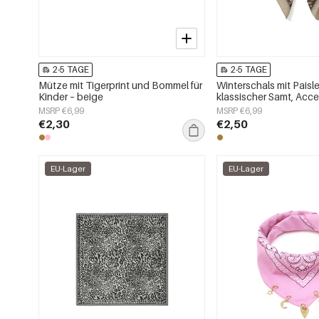
2-5 TAGE
2-5 TAGE
Mütze mit Tigerprint und Bommel für
Winterschals mit Paisl
Kinder – beige
klassischer Samt, Acce
jeden Tag
MSRP €6,99
MSRP €6,99
€2,30
€2,50
EU-Lager
EU-Lager