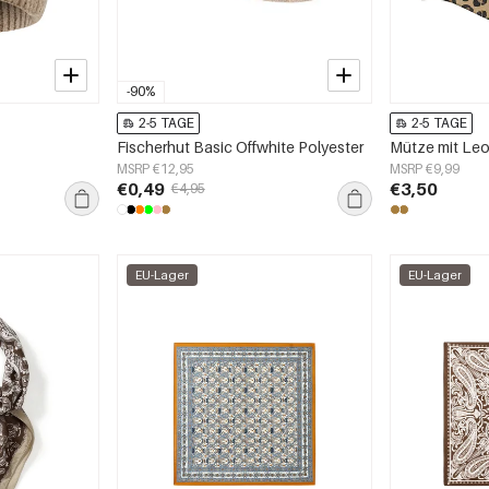
-90%
2-5 TAGE
2-5 TAGE
Fischerhut Basic Offwhite Polyester
Mütze mit Le
MSRP €12,95
MSRP €9,99
€0,49
€3,50
€4,95
EU-Lager
EU-Lager