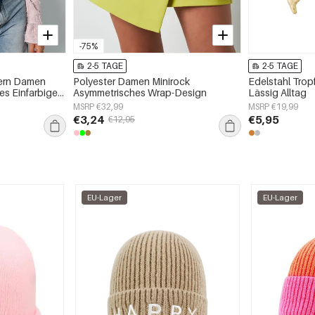
-75%
2-5 TAGE
2-5 TAGE
ern Damen
Polyester Damen Minirock
Edelstahl Trop
es Einfarbiges
Asymmetrisches Wrap-Design
Lässig Alltag
MSRP €32,99
MSRP €19,99
€3,24
€5,95
€12,95
EU-Lager
EU-Lager