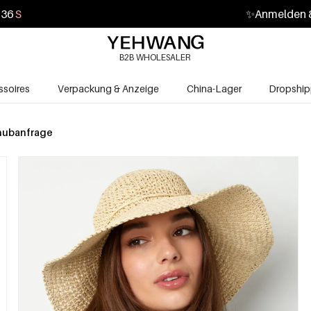
34
S
✨
Anmelden &
B2B WHOLESALER
soires
Verpackung & Anzeige
China-Lager
Dropship
hubanfrage