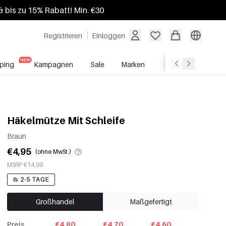
 bis zu 15% Rabatt! Min. €30
Registrieren
Einloggen
ping
Kampagnen
Sale
Marken
Grosshandelsdien
Häkelmütze Mit Schleife
Braun
€4,95
(ohne MwSt.)
MSRP €14,99
2-5 TAGE
Großhandel
Maßgefertigt
Preis
€4.80
€4.70
€4.60