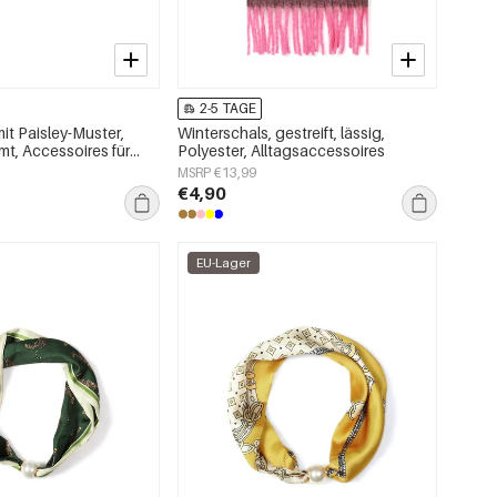
2-5 TAGE
it Paisley-Muster,
Winterschals, gestreift, lässig,
mt, Accessoires für
Polyester, Alltagsaccessoires
MSRP €13,99
€4,90
EU-Lager