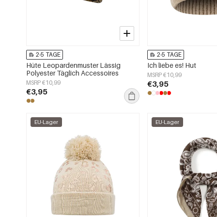
2-5 TAGE
2-5 TAGE
Hüte Leopardenmuster Lässig
Ich liebe es! Hut
Polyester Täglich Accessoires
MSRP €10,99
MSRP €10,99
€3,95
€3,95
EU-Lager
EU-Lager