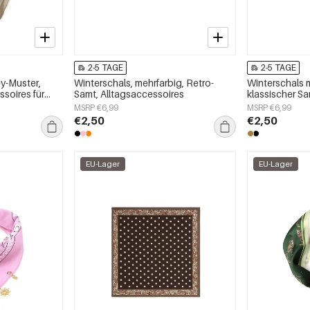
2-5 TAGE
2-5 TAGE
ey-Muster,
Winterschals, mehrfarbig, Retro-
Winterschals m
ssoires für
Samt, Alltagsaccessoires
klassischer Sa
jeden Tag
MSRP €6,99
MSRP €6,99
€2,50
€2,50
EU-Lager
EU-Lager