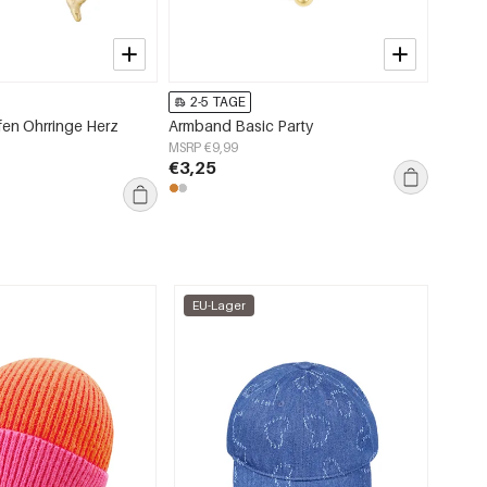
2-5 TAGE
2-5
fen Ohrringe Herz
Armband Basic Party
Stapel
MSRP €9,99
MSRP €
€3,25
€5,75
EU-Lager