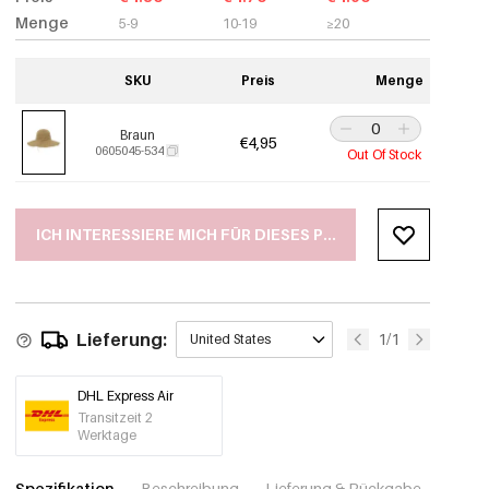
Menge
5-9
10-19
≥20
SKU
Preis
Menge
Braun
€4,95
0605045-534
Out Of Stock
ICH INTERESSIERE MICH FÜR DIESES PRODUKT
Lieferung:
1/1
United States
DHL Express Air
Transitzeit 2
Werktage
Spezifikation
Beschreibung
Lieferung & Rückgabe
Fotos