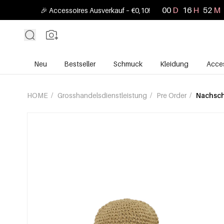
00
D
16
H
52
M
🎉 Accessoires Ausverkauf – €0,10!
Neu
Bestseller
Schmuck
Kleidung
Acces
HOME
/
Grosshandelsdienstleistung
/
Pre Order
/
Nachsc