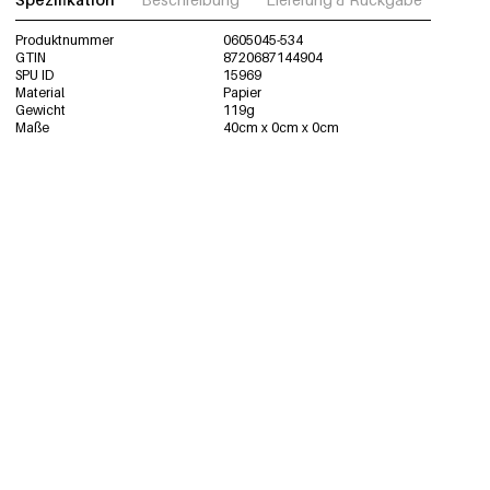
Produktnummer
0605045-534
GTIN
8720687144904
SPU ID
15969
Material
Papier
Gewicht
119g
Maße
40cm x 0cm x 0cm