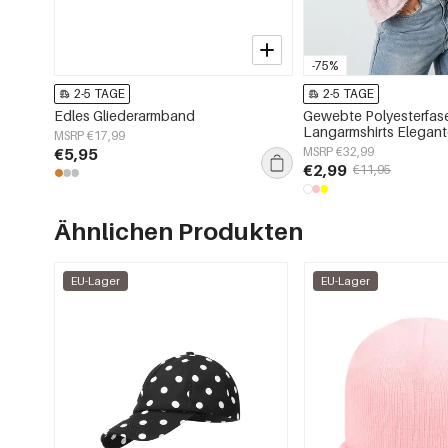
-75%
2-5 TAGE
2-5 TAGE
Edles Gliederarmband
Gewebte Polyesterfas
Langarmshirts Elegant
MSRP €17,99
Frühling/Sommer
€5,95
MSRP €32,99
€2,99
€11,95
Ähnlichen Produkten
EU-Lager
EU-Lager