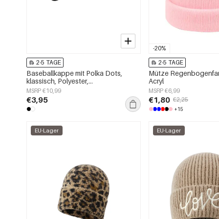
-20%
2-5 TAGE
2-5 TAGE
Baseballkappe mit Polka Dots,
Mütze Regenbogenfar
klassisch, Polyester,
Acryl
Alltagsaccessoire
MSRP €10,99
MSRP €6,99
€3,95
€1,80
€2,25
+15
EU-Lager
EU-Lager