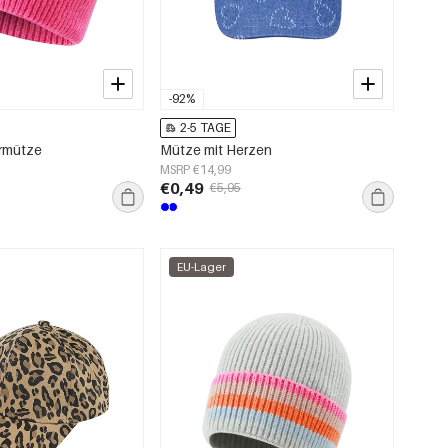
-92%
2-5 TAGE
ermütze
Mütze mit Herzen
MSRP €14,99
€0,49
€5,95
EU-Lager