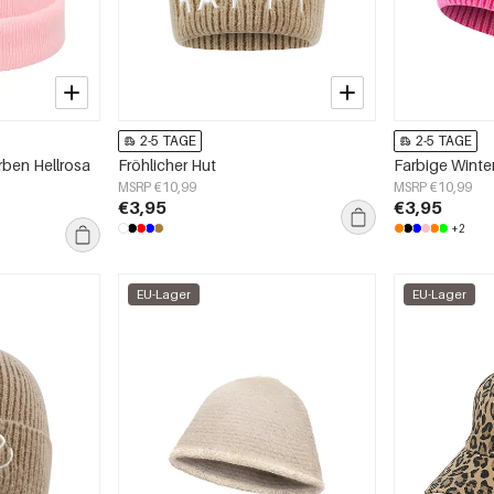
2-5 TAGE
2-5 TAGE
ben Hellrosa
Fröhlicher Hut
Farbige Wint
MSRP €10,99
MSRP €10,99
€3,95
€3,95
+2
EU-Lager
EU-Lager