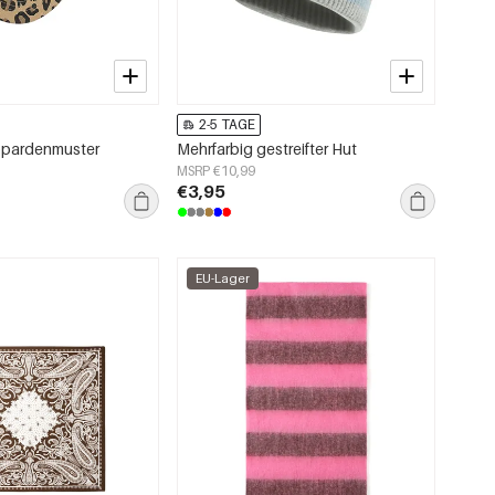
2-5 TAGE
opardenmuster
Mehrfarbig gestreifter Hut
MSRP €10,99
€3,95
EU-Lager