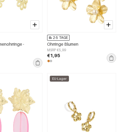
2-5 TAGE
enohrringe -
Ohrringe Blumen
MSRP €5,99
€1,95
EU-Lager