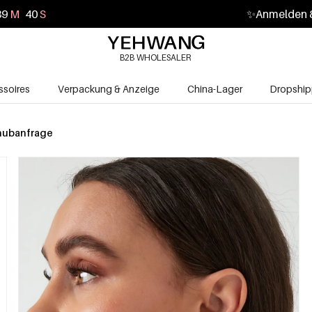
39
M
38
S
✨
Anmelden &
B2B WHOLESALER
soires
Verpackung & Anzeige
China-Lager
Dropship
hubanfrage