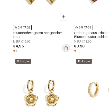
2-5 TAGE
2-5 TAGE
Blumenohrringe mit hängendem
Ohrhänger aus Edelsta
Herz
Blumenmuster, schlich
Serie, Damenschmuck
MSRP €15,99
MSRP €11,99
€4,95
€3,50
EU-Lager
EU-Lager