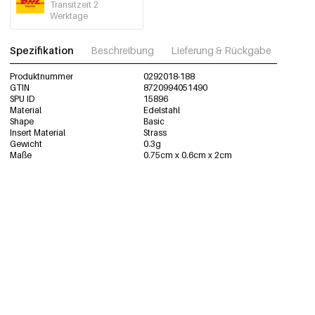
Transitzeit 2
Werktage
Spezifikation
Beschreibung
Lieferung & Rückgabe
Fotos
Produktnummer
0292018-188
GTIN
8720994051490
SPU ID
15896
Material
Edelstahl
Shape
Basic
Insert Material
Strass
Gewicht
0.3g
Maße
0.75cm x 0.6cm x 2cm