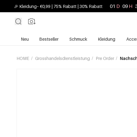
01
D
09
H
🎉 Kleidung– €0,99 | 75% Rabatt | 30% Rabatt
Neu
Bestseller
Schmuck
Kleidung
Acces
HOME
/
Grosshandelsdienstleistung
/
Pre Order
/
Nachsc