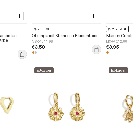
2-5 TAGE
2-5 TAGE
iamanten –
Ohrringe mit Steinen in Blumenform
Blumen Creol
farbe
MSRP €11,99
MSRP €12,99
€3,50
€3,95
EU-Lager
EU-Lager