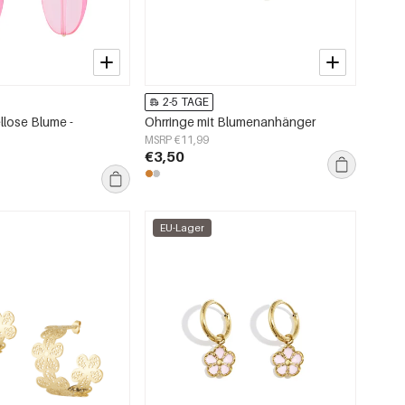
2-5 TAGE
llose Blume -
Ohrringe mit Blumenanhänger
MSRP €11,99
€3,50
EU-Lager