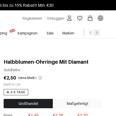
 bis zu 15% Rabatt! Min. €30
Registrieren
Einloggen
ping
Kampagnen
Sale
Marken
Grosshandelsdien
Halbblumen-Ohrringe Mit Diamant
Goldfarbe
€2,50
(ohne MwSt.)
MSRP €7,99
2-5 TAGE
Großhandel
Maßgefertigt
Preis
€2.43
€2.38
€2.33