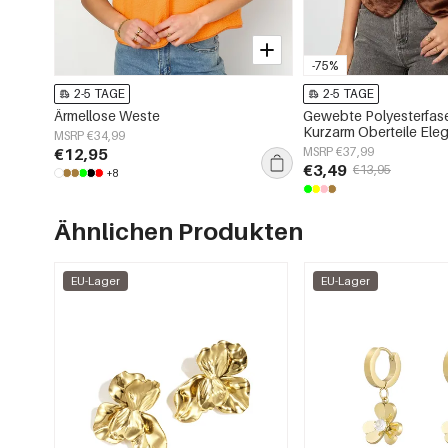
-75%
2-5 TAGE
2-5 TAGE
Ärmellose Weste
Gewebte Polyesterfas
Kurzarm Oberteile Eleg
MSRP €34,99
€12,95
MSRP €37,99
€3,49
€13,95
+8
Ähnlichen Produkten
EU-Lager
EU-Lager