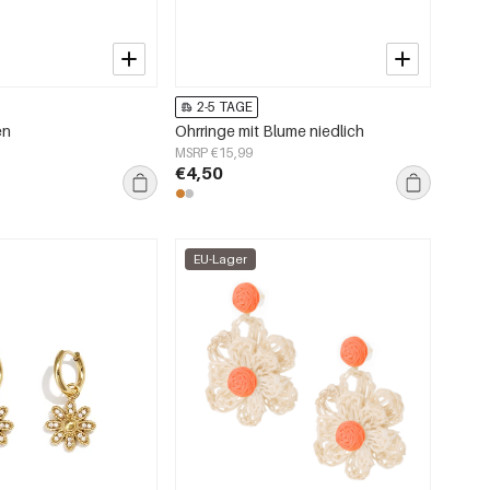
2-5 TAGE
en
Ohrringe mit Blume niedlich
MSRP €15,99
€4,50
EU-Lager