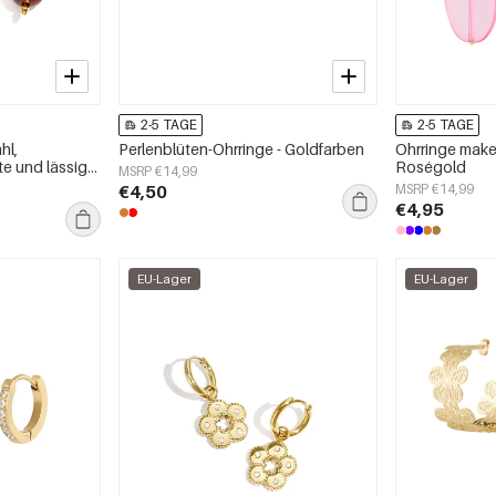
2-5 TAGE
2-5 TAGE
hl,
Perlenblüten-Ohrringe - Goldfarben
Ohrringe make
te und lässige
Roségold
MSRP €14,99
€4,50
MSRP €14,99
€4,95
EU-Lager
EU-Lager