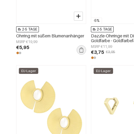
-5%
2-5 TAGE
2-5 TAGE
Ohrring mit süßem Blumenanhänger
Dazzle-Ohrringe mit D
Goldfarbe - Goldfarbe
MSRP €19,99
€5,95
MSRP €11,99
€3,75
€3,95
EU-Lager
EU-Lager