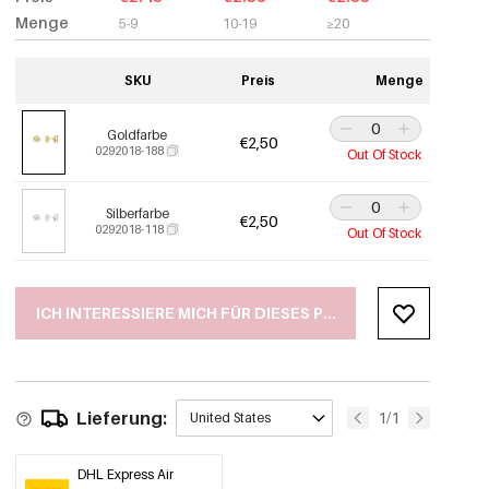
Menge
5-9
10-19
≥20
SKU
Preis
Menge
Goldfarbe
€2,50
0292018-188
Out Of Stock
Silberfarbe
€2,50
0292018-118
Out Of Stock
ICH INTERESSIERE MICH FÜR DIESES PRODUKT
Lieferung:
1/1
United States
DHL Express Air