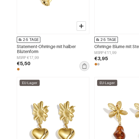
2-5 TAGE
2-5 TAGE
Statement-Ohrringe mit halber
Ohrringe Blume mit Ste
Blütenform
MSRP €11,99
MSRP €17,99
€3,95
€5,50
EU-Lager
EU-Lager