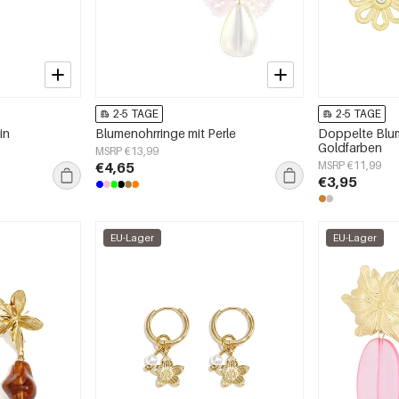
2-5 TAGE
2-5 TAGE
in
Blumenohrringe mit Perle
Doppelte Blum
Goldfarben
MSRP €13,99
€4,65
MSRP €11,99
€3,95
EU-Lager
EU-Lager