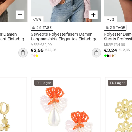
-75%
-75%
2-5 TAGE
2-5 TAGE
er Damen
Gewebte Polyesterfasern Damen
Polyester Dam
ant Einfarbig
Langarmshirts Elegantes Einfarbiges
Shorts Profess
Frühling/Sommer
MSRP €32,99
MSRP €34,99
€2,99
€3,24
€11,95
€12,95
EU-Lager
EU-Lager