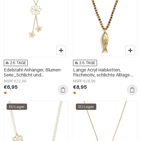
2-5 TAGE
2-5 TAGE
Edelstahl-Anhänger, Blumen-
Lange Acryl-Halsketten,
Serie „Schlicht und
Fischmotiv, schlichte Alltags-
alltagstauglich“,
Serie, Damenschmuck
MSRP €22,99
MSRP €28,99
Damenschmuck
€6,95
€8,95
EU-Lager
EU-Lager