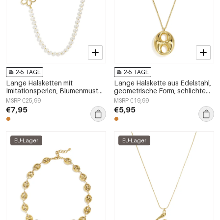
2-5 TAGE
2-5 TAGE
Lange Halsketten mit
Lange Halskette aus Edelstahl,
Imitationsperlen, Blumenmuster,
geometrische Form, schlichte
schlichte und elegante
Alltags-Serie, Damenschmuck
MSRP €25,99
MSRP €19,99
Damenschmuckserie
€7,95
€5,95
EU-Lager
EU-Lager