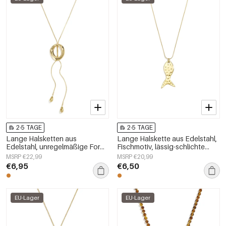
2-5 TAGE
2-5 TAGE
Lange Halsketten aus
Lange Halskette aus Edelstahl,
Edelstahl, unregelmäßige Form,
Fischmotiv, lässig-schlichte
schlichte Alltags-Serie,
Serie, Damenschmuck
MSRP €22,99
MSRP €20,99
Damenschmuck
€6,95
€6,50
EU-Lager
EU-Lager