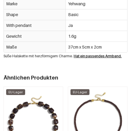
Marke
Yehwang
Shape
Basic
With pendant
Ja
Gewicht
1.6g
Maße
37cm x 5cm x 2cm
Süße Halskette mit herzförmigem Charme.
Hat ein passendes Armband.
Ähnlichen Produkten
EU-Lager
EU-Lager