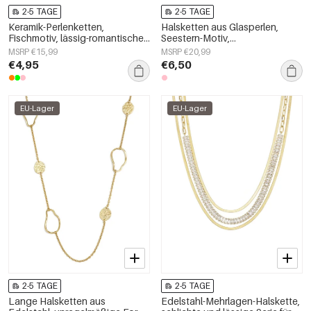
2-5 TAGE
2-5 TAGE
Keramik-Perlenketten,
Halsketten aus Glasperlen,
Fischmotiv, lässig-romantische
Seestern-Motiv,
Serie, Damenschmuck
Urlaubs-/Strand-Romantik-Serie,
MSRP €15,99
MSRP €20,99
Damenschmuck
€4,95
€6,50
EU-Lager
EU-Lager
2-5 TAGE
2-5 TAGE
Lange Halsketten aus
Edelstahl-Mehrlagen-Halskette,