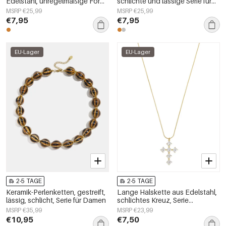
Edelstahl, unregelmäßige Form,
schlichte und lässige Serie für
schlichte Alltags-Serie,
Damen
MSRP €25,99
MSRP €25,99
Damenschmuck
€7,95
€7,95
EU-Lager
EU-Lager
2-5 TAGE
2-5 TAGE
Keramik-Perlenketten, gestreift,
Lange Halskette aus Edelstahl,
lässig, schlicht, Serie für Damen
schlichtes Kreuz, Serie
„Alltagsschmuck“,
MSRP €35,99
MSRP €23,99
Damenschmuck
€10,95
€7,50