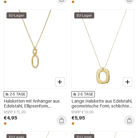
EU-Lager
EU-Lager
2-5 TAGE
2-5 TAGE
Halsketten mit Anhänger aus
Lange Halskette aus Edelstahl,
Edelstahl, Ellipsenform,
geometrische Form, schlichte
schlichte Serie
Alltags-Serie, Damenschmuck
MSRP €15,99
MSRP €19,99
„Alltagsschmuck“,
€4,95
€5,95
Damenschmuck
EU-Lager
EU-Lager