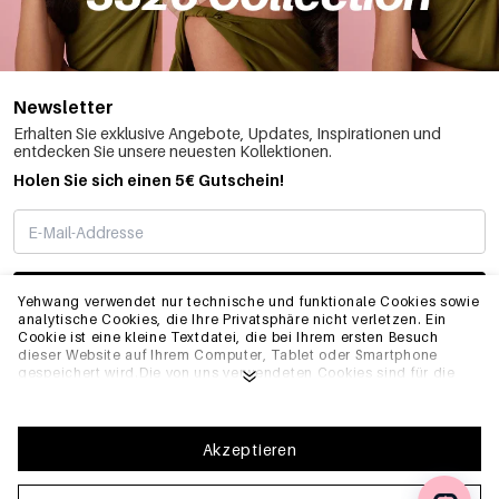
Newsletter
Erhalten Sie exklusive Angebote, Updates, Inspirationen und
entdecken Sie unsere neuesten Kollektionen.
Holen Sie sich einen 5€ Gutschein!
ABONNIEREN
Yehwang verwendet nur technische und funktionale Cookies sowie
analytische Cookies, die Ihre Privatsphäre nicht verletzen. Ein
Cookie ist eine kleine Textdatei, die bei Ihrem ersten Besuch
dieser Website auf Ihrem Computer, Tablet oder Smartphone
INFO
gespeichert wird.Die von uns verwendeten Cookies sind für die
technische Funktionalität der Website und Ihre
Benutzerfreundlichkeit notwendig. Sie ermöglichen es der
Website, ordnungsgemäß zu funktionieren und z.B. Ihre
ALLGEMEIN
bevorzugten Einstellungen zu speichern. Sie ermöglichen es uns
Akzeptieren
auch, unsere Website zu optimieren.Um sicherzustellen, dass Sie
eine gute Browsing- und Einkaufserfahrung auf Yehwang haben,
empfehlen wir Ihnen, unserer Sammlung und Verwendung von