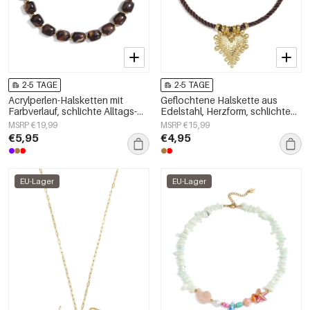
2-5 TAGE
2-5 TAGE
Acrylperlen-Halsketten mit
Geflochtene Halskette aus
Farbverlauf, schlichte Alltags-
Edelstahl, Herzform, schlichte
Serie, Damenschmuck
Alltags-Serie, Damenschmuck
MSRP €19,99
MSRP €15,99
€5,95
€4,95
EU-Lager
EU-Lager