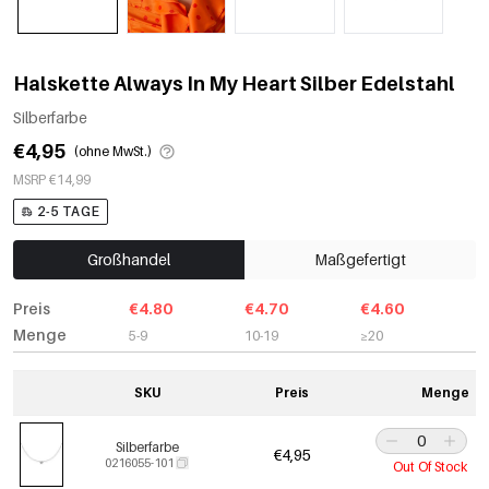
Halskette Always In My Heart Silber Edelstahl
Silberfarbe
€4,95
(ohne MwSt.)
MSRP €14,99
2-5 TAGE
Großhandel
Maßgefertigt
Preis
€4.80
€4.70
€4.60
Menge
5-9
10-19
≥20
SKU
Preis
Menge
Silberfarbe
€4,95
0216055-101
Out Of Stock