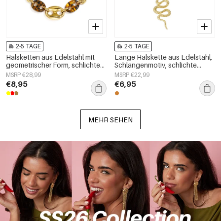
2-5 TAGE
2-5 TAGE
Halsketten aus Edelstahl mit
Lange Halskette aus Edelstahl,
geometrischer Form, schlichte
Schlangenmotiv, schlichte
Alltags-Serie, Damenschmuck
Alltags-Serie, Damenschmuck
MSRP €28,99
MSRP €22,99
€8,95
€6,95
MEHR SEHEN