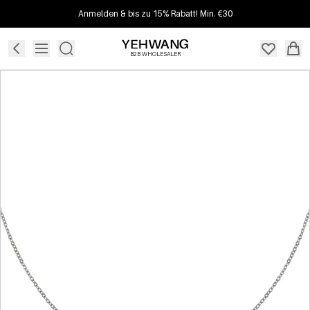
Anmelden & bis zu 15% Rabatt! Min. €30
B2B WHOLESALER