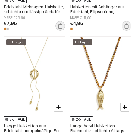
2-5 TAGE
2-5 TAGE
Edelstahl-Mehrlagen-Halskette,
Halsketten mit Anhänger aus
schlichte und lässige Serie für
Edelstahl, Ellipsenform,
Damen
schlichte Serie
MSRP €25,99
MSRP €15,99
„Alltagsschmuck“,
€7,95
€4,95
Damenschmuck
EU-Lager
EU-Lager
2-5 TAGE
2-5 TAGE
Lange Halsketten aus
Lange Acryl-Halsketten,
Edelstahl, unregelmäßige Form,
Fischmotiv, schlichte Alltags-