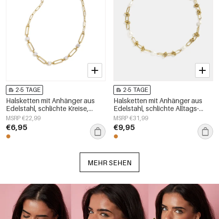
2-5 TAGE
2-5 TAGE
Halsketten mit Anhänger aus
Halsketten mit Anhänger aus
Edelstahl, schlichte Kreise,
Edelstahl, schlichte Alltags-
Alltagsschmuck-Serie,
Serie, Damenschmuck
MSRP €22,99
MSRP €31,99
Damenschmuck
€6,95
€9,95
MEHR SEHEN