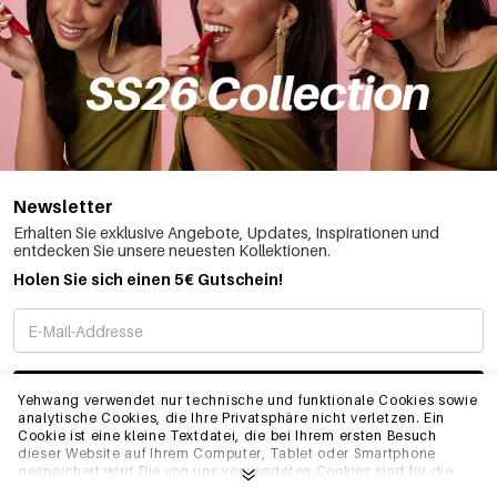
Newsletter
Erhalten Sie exklusive Angebote, Updates, Inspirationen und
entdecken Sie unsere neuesten Kollektionen.
Holen Sie sich einen 5€ Gutschein!
ABONNIEREN
Yehwang verwendet nur technische und funktionale Cookies sowie
analytische Cookies, die Ihre Privatsphäre nicht verletzen. Ein
Cookie ist eine kleine Textdatei, die bei Ihrem ersten Besuch
dieser Website auf Ihrem Computer, Tablet oder Smartphone
INFO
gespeichert wird.Die von uns verwendeten Cookies sind für die
technische Funktionalität der Website und Ihre