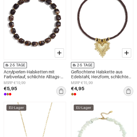
2-5 TAGE
2-5 TAGE
Acrylperlen-Halsketten mit
Geflochtene Halskette aus
Farbverlauf, schlichte Alltags-
Edelstahl, Herzform, schlichte
Serie, Damenschmuck
Alltags-Serie, Damenschmuck
MSRP €19,99
MSRP €15,99
€5,95
€4,95
EU-Lager
EU-Lager