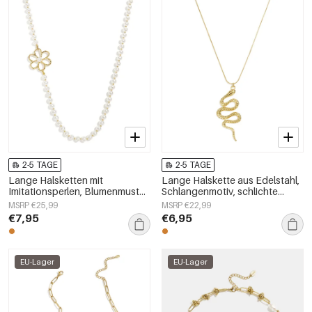
2-5 TAGE
2-5 TAGE
Lange Halsketten mit
Lange Halskette aus Edelstahl,
Imitationsperlen, Blumenmuster,
Schlangenmotiv, schlichte
schlichte und elegante
Alltags-Serie, Damenschmuck
MSRP €25,99
MSRP €22,99
Damenschmuckserie
€7,95
€6,95
EU-Lager
EU-Lager