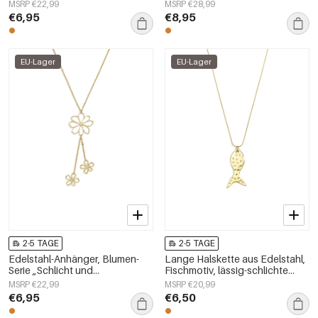
schlichte Alltags-Serie,
Serie, Damenschmuck
MSRP €22,99
MSRP €28,99
Damenschmuck
€6,95
€8,95
EU-Lager
EU-Lager
2-5 TAGE
2-5 TAGE
Edelstahl-Anhänger, Blumen-
Lange Halskette aus Edelstahl,
Serie „Schlicht und
Fischmotiv, lässig-schlichte
alltagstauglich“,
Serie, Damenschmuck
MSRP €22,99
MSRP €20,99
Damenschmuck
€6,95
€6,50