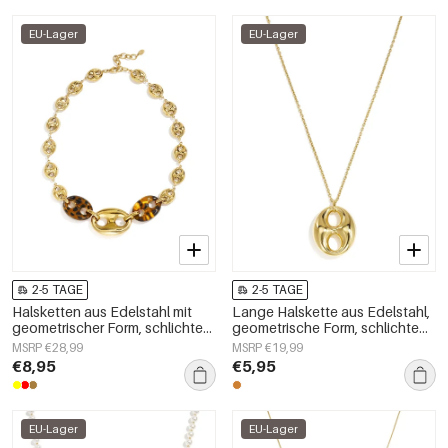
EU-Lager
EU-Lager
2-5 TAGE
2-5 TAGE
Halsketten aus Edelstahl mit
Lange Halskette aus Edelstahl,
geometrischer Form, schlichte
geometrische Form, schlichte
Alltags-Serie, Damenschmuck
Alltags-Serie, Damenschmuck
MSRP €28,99
MSRP €19,99
€8,95
€5,95
EU-Lager
EU-Lager