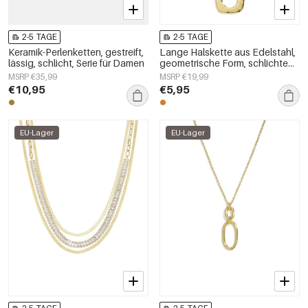
2-5 TAGE
2-5 TAGE
Keramik-Perlenketten, gestreift,
Lange Halskette aus Edelstahl,
lässig, schlicht, Serie für Damen
geometrische Form, schlichte
Alltags-Serie, Damenschmuck
MSRP €35,99
MSRP €19,99
€10,95
€5,95
EU-Lager
EU-Lager