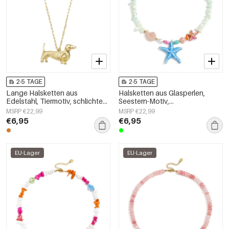
2-5 TAGE
2-5 TAGE
Lange Halsketten aus
Halsketten aus Glasperlen,
Edelstahl, Tiermotiv, schlichte
Seestern-Motiv,
Alltags-Serie, Damenschmuck
Urlaubs-/Strand-Romantik-Serie,
MSRP €22,99
MSRP €22,99
Damenschmuck
€6,95
€6,95
EU-Lager
EU-Lager