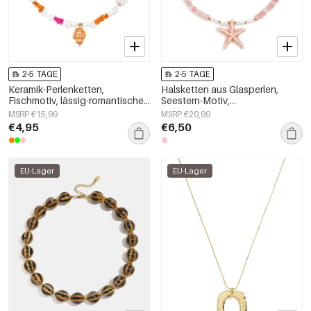
2-5 TAGE
2-5 TAGE
Keramik-Perlenketten,
Halsketten aus Glasperlen,
Fischmotiv, lässig-romantische
Seestern-Motiv,
Serie, Damenschmuck
Urlaubs-/Strand-Romantik-Serie,
MSRP €15,99
MSRP €20,99
Damenschmuck
€4,95
€6,50
EU-Lager
EU-Lager