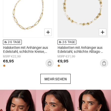
2-5 TAGE
2-5 TAGE
Halsketten mit Anhänger aus
Halsketten mit Anhänger aus
Edelstahl, schlichte Kreise,
Edelstahl, schlichte Alltags-
Alltagsschmuck-Serie,
Serie, Damenschmuck
MSRP €22,99
MSRP €31,99
Damenschmuck
€6,95
€9,95
MEHR SEHEN