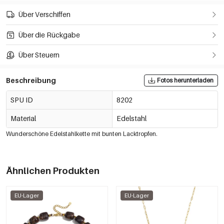
Über Verschiffen
Über die Rückgabe
Über Steuern
Beschreibung
Fotos herunterladen
SPU ID
8202
Material
Edelstahl
Wunderschöne Edelstahlkette mit bunten Lacktropfen.
Ähnlichen Produkten
EU-Lager
EU-Lager