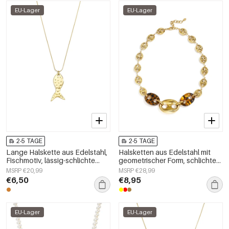
EU-Lager
EU-Lager
2-5 TAGE
2-5 TAGE
Lange Halskette aus Edelstahl,
Halsketten aus Edelstahl mit
Fischmotiv, lässig-schlichte
geometrischer Form, schlichte
Serie, Damenschmuck
Alltags-Serie, Damenschmuck
MSRP €20,99
MSRP €28,99
€6,50
€8,95
EU-Lager
EU-Lager