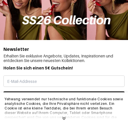
Newsletter
Erhalten Sie exklusive Angebote, Updates, Inspirationen und
entdecken Sie unsere neuesten Kollektionen.
Holen Sie sich einen 5€ Gutschein!
ABONNIEREN
Yehwang verwendet nur technische und funktionale Cookies sowie
analytische Cookies, die Ihre Privatsphäre nicht verletzen. Ein
Cookie ist eine kleine Textdatei, die bei Ihrem ersten Besuch
dieser Website auf Ihrem Computer, Tablet oder Smartphone
INFO
gespeichert wird.Die von uns verwendeten Cookies sind für die
technische Funktionalität der Website und Ihre
Benutzerfreundlichkeit notwendig. Sie ermöglichen es der