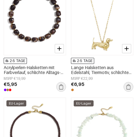
2-5 TAGE
2-5 TAGE
Acrylperlen-Halsketten mit
Lange Halsketten aus
Farbverlauf, schlichte Alltags-
Edelstahl, Tiermotiv, schlichte
Serie, Damenschmuck
Alltags-Serie, Damenschmuck
MSRP €19,99
MSRP €22,99
€5,95
€6,95
EU-Lager
EU-Lager