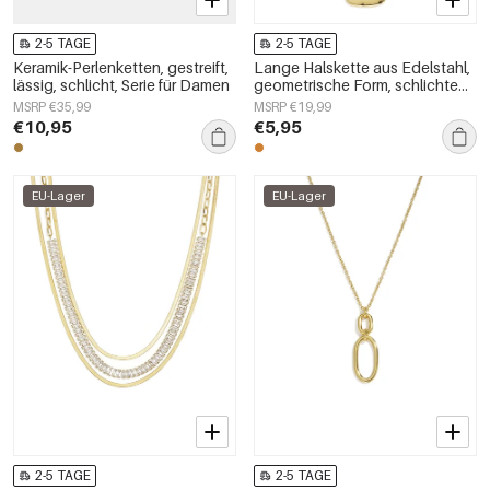
2-5 TAGE
2-5 TAGE
Keramik-Perlenketten, gestreift,
Lange Halskette aus Edelstahl,
lässig, schlicht, Serie für Damen
geometrische Form, schlichte
Alltags-Serie, Damenschmuck
MSRP €35,99
MSRP €19,99
€10,95
€5,95
EU-Lager
EU-Lager
2-5 TAGE
2-5 TAGE