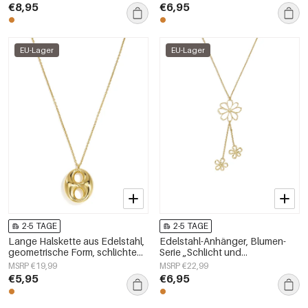
Damenschmuck
€8,95
€6,95
EU-Lager
EU-Lager
2-5 TAGE
2-5 TAGE
Lange Halskette aus Edelstahl,
Edelstahl-Anhänger, Blumen-
geometrische Form, schlichte
Serie „Schlicht und
Alltags-Serie, Damenschmuck
alltagstauglich“,
MSRP €19,99
MSRP €22,99
Damenschmuck
€5,95
€6,95