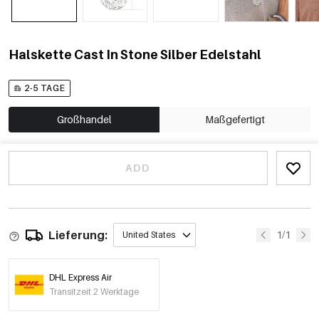
Halskette Cast In Stone Silber Edelstahl
2-5 TAGE
Großhandel
Maßgefertigt
ADD
Lieferung:
1/1
United States
DHL Express Air
Transitzeit 2 Werktage