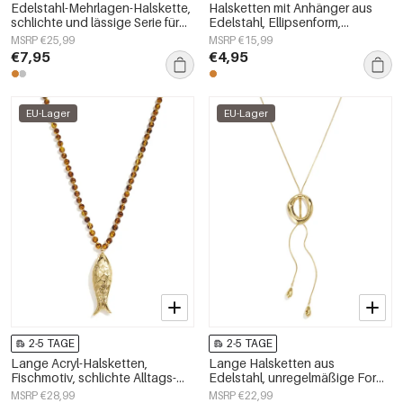
Edelstahl-Mehrlagen-Halskette,
Halsketten mit Anhänger aus
schlichte und lässige Serie für
Edelstahl, Ellipsenform,
Damen
schlichte Serie
MSRP €25,99
MSRP €15,99
„Alltagsschmuck“,
€7,95
€4,95
Damenschmuck
EU-Lager
EU-Lager
2-5 TAGE
2-5 TAGE
Lange Acryl-Halsketten,
Lange Halsketten aus
Fischmotiv, schlichte Alltags-
Edelstahl, unregelmäßige Form,
Serie, Damenschmuck
schlichte Alltags-Serie,
MSRP €28,99
MSRP €22,99