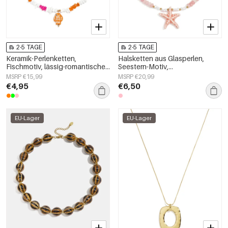
2-5 TAGE
2-5 TAGE
Keramik-Perlenketten,
Halsketten aus Glasperlen,
Fischmotiv, lässig-romantische
Seestern-Motiv,
Serie, Damenschmuck
Urlaubs-/Strand-Romantik-Serie,
MSRP €15,99
MSRP €20,99
Damenschmuck
€4,95
€6,50
EU-Lager
EU-Lager