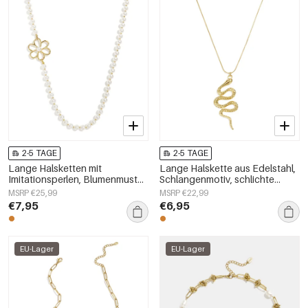
2-5 TAGE
2-5 TAGE
Lange Halsketten mit
Lange Halskette aus Edelstahl,
Imitationsperlen, Blumenmuster,
Schlangenmotiv, schlichte
schlichte und elegante
Alltags-Serie, Damenschmuck
MSRP €25,99
MSRP €22,99
Damenschmuckserie
€7,95
€6,95
EU-Lager
EU-Lager