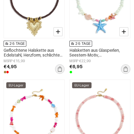
2-5 TAGE
2-5 TAGE
Geflochtene Halskette aus
Halsketten aus Glasperlen,
Edelstahl, Herzform, schlichte
Seestern-Motiv,
Alltags-Serie, Damenschmuck
Urlaubs-/Strand-Romantik-Serie,
MSRP €15,99
MSRP €22,99
Damenschmuck
€4,95
€6,95
EU-Lager
EU-Lager