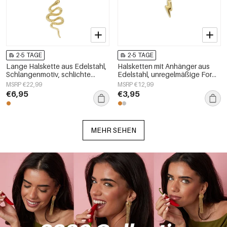
2-5 TAGE
2-5 TAGE
Lange Halskette aus Edelstahl,
Halsketten mit Anhänger aus
Schlangenmotiv, schlichte
Edelstahl, unregelmäßige Form,
Alltags-Serie, Damenschmuck
lässige, schlichte Alltags-Serie,
MSRP €22,99
MSRP €12,99
Damenschmuck
€6,95
€3,95
MEHR SEHEN