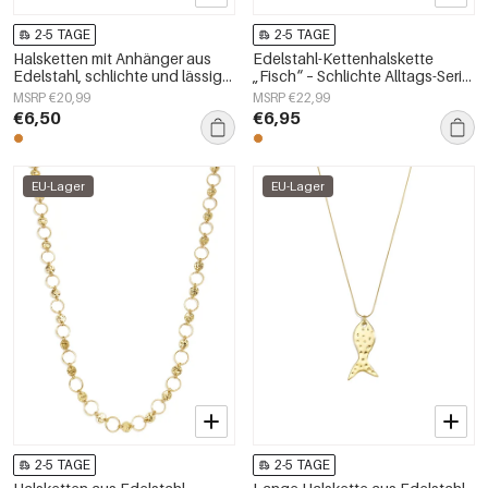
2-5 TAGE
2-5 TAGE
Halsketten mit Anhänger aus
Edelstahl-Kettenhalskette
Edelstahl, schlichte und lässige
„Fisch“ – Schlichte Alltags-Serie
Serie für Damen.
– Damenschmuck
MSRP €20,99
MSRP €22,99
€6,50
€6,95
EU-Lager
EU-Lager
2-5 TAGE
2-5 TAGE