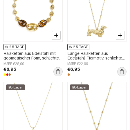
2-5 TAGE
2-5 TAGE
Halsketten aus Edelstahl mit
Lange Halsketten aus
geometrischer Form, schlichte
Edelstahl, Tiermotiv, schlichte
Alltags-Serie, Damenschmuck
Alltags-Serie, Damenschmuck
MSRP €28,99
MSRP €22,99
€8,95
€6,95
EU-Lager
EU-Lager