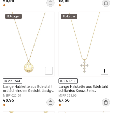
€6,95
€8,95
EU-Lager
EU-Lager
2-5 TAGE
2-5 TAGE
Lange Halskette aus Edelstahl
Lange Halskette aus Edelstahl,
mit lächelndem Gesicht, lässig-
schlichtes Kreuz, Serie
schlichte Serie, Damenschmuck
„Alltagsschmuck“,
MSRP €22,99
MSRP €23,99
Damenschmuck
€6,95
€7,50