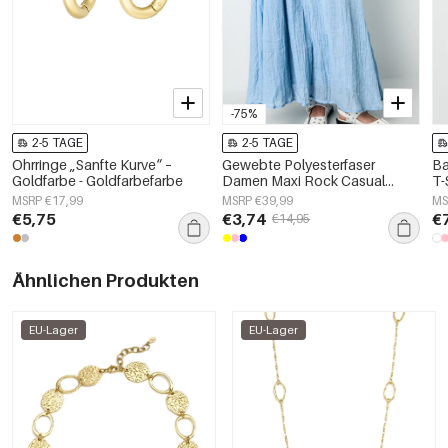
-75%
2-5 TAGE
2-5 TAGE
Ohrringe „Sanfte Kurve“ –
Gewebte Polyesterfaser
Ba
Goldfarbe - Goldfarbefarbe
Damen Maxi Rock Casual
T-
Einfarbig
MSRP €17,99
MSRP €39,99
MS
€5,75
€3,74
€
€14,95
Ähnlichen Produkten
EU-Lager
EU-Lager