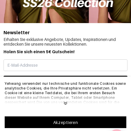
Newsletter
Erhalten Sie exklusive Angebote, Updates, Inspirationen und
entdecken Sie unsere neuesten Kollektionen.
Holen Sie sich einen 5€ Gutschein!
ABONNIEREN
Yehwang verwendet nur technische und funktionale Cookies sowie
analytische Cookies, die Ihre Privatsphäre nicht verletzen. Ein
Cookie ist eine kleine Textdatei, die bei Ihrem ersten Besuch
dieser Website auf Ihrem Computer, Tablet oder Smartphone
INFO
gespeichert wird.Die von uns verwendeten Cookies sind für die
technische Funktionalität der Website und Ihre
Benutzerfreundlichkeit notwendig. Sie ermöglichen es der
Website, ordnungsgemäß zu funktionieren und z.B. Ihre
ALLGEMEIN
bevorzugten Einstellungen zu speichern. Sie ermöglichen es uns
Akzeptieren
auch, unsere Website zu optimieren.Um sicherzustellen, dass Sie
eine gute Browsing- und Einkaufserfahrung auf Yehwang haben,