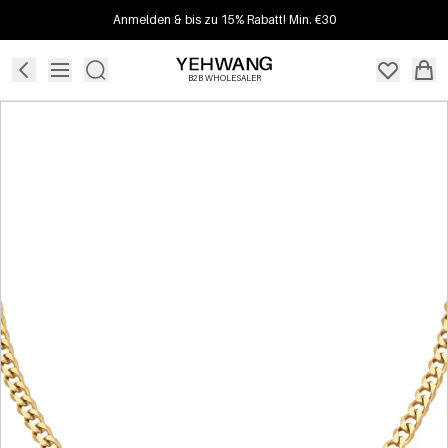
Anmelden & bis zu 15% Rabatt! Min. €30
B2B WHOLESALER