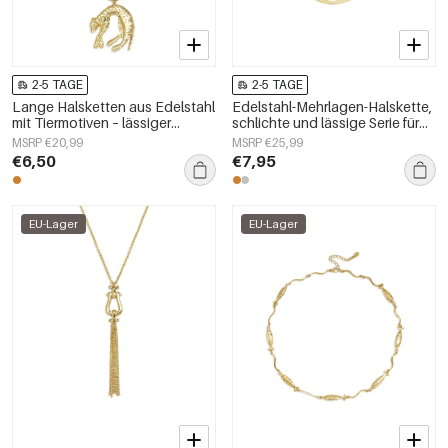
2-5 TAGE
2-5 TAGE
Lange Halsketten aus Edelstahl
Edelstahl-Mehrlagen-Halskette,
mit Tiermotiven – lässiger
schlichte und lässige Serie für
Alltagsschmuck für Damen
Damen
MSRP €20,99
MSRP €25,99
€6,50
€7,95
EU-Lager
EU-Lager