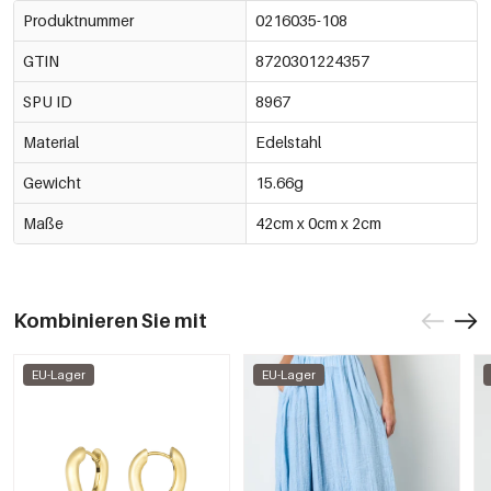
Produktnummer
0216035-108
GTIN
8720301224357
SPU ID
8967
Material
Edelstahl
Gewicht
15.66g
Maße
42cm x 0cm x 2cm
Kombinieren Sie mit
EU-Lager
EU-Lager