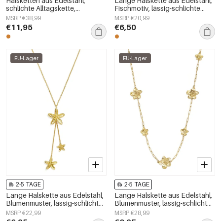
Halsketten aus Edelstahl,
Lange Halskette aus Edelstahl,
schlichte Alltagskette,
Fischmotiv, lässig-schlichte
Damenschmuck
Serie, Damenschmuck
MSRP €38,99
MSRP €20,99
€11,95
€6,50
EU-Lager
EU-Lager
2-5 TAGE
2-5 TAGE
Lange Halskette aus Edelstahl,
Lange Halskette aus Edelstahl,
Blumenmuster, lässig-schlichte
Blumenmuster, lässig-schlichte
Serie, Damenschmuck
Serie, Damenschmuck
MSRP €22,99
MSRP €28,99