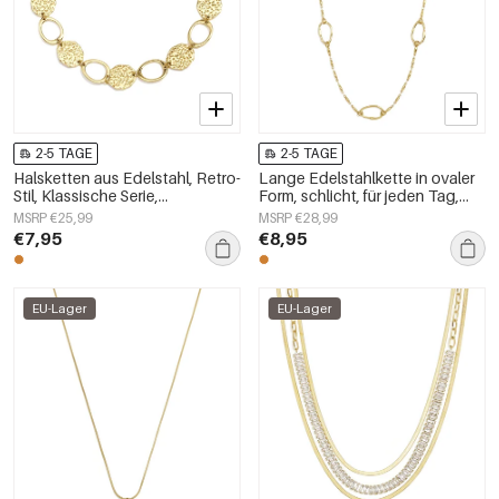
2-5 TAGE
2-5 TAGE
Halsketten aus Edelstahl, Retro-
Lange Edelstahlkette in ovaler
Stil, Klassische Serie,
Form, schlicht, für jeden Tag,
Damenschmuck
Damenschmuck
MSRP €25,99
MSRP €28,99
€7,95
€8,95
EU-Lager
EU-Lager