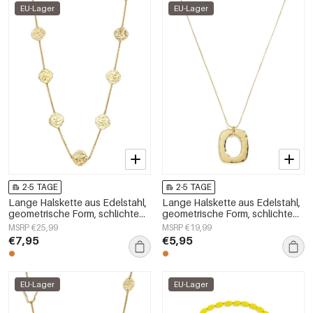
EU-Lager
EU-Lager
2-5 TAGE
2-5 TAGE
Lange Halskette aus Edelstahl,
Lange Halskette aus Edelstahl,
geometrische Form, schlichte
geometrische Form, schlichte
Alltags-Serie, Damenschmuck
Alltags-Serie, Damenschmuck
MSRP €25,99
MSRP €19,99
€7,95
€5,95
EU-Lager
EU-Lager