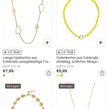
2-5 TAGE
2-5 TAGE
Lange Halsketten aus
Perlenketten aus Edelstahl,
Edelstahl, unregelmäßige Form,
einfarbig, schlichte Alltags-
schlichte Alltags-Serie,
Serie, Damenschmuck
MSRP €25,99
MSRP €19,99
Damenschmuck
€7,95
€5,95
EU-Lager
EU-Lager