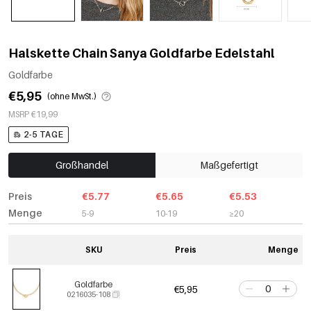
Halskette Chain Sanya Goldfarbe Edelstahl
Goldfarbe
€5,95
(ohne MwSt.)
MSRP €19,99
2-5 TAGE
Großhandel
Maßgefertigt
Preis
€5.77
€5.65
€5.53
Menge
5-9
10-19
≥20
SKU
Preis
Menge
Goldfarbe
€5,95
0216035-108