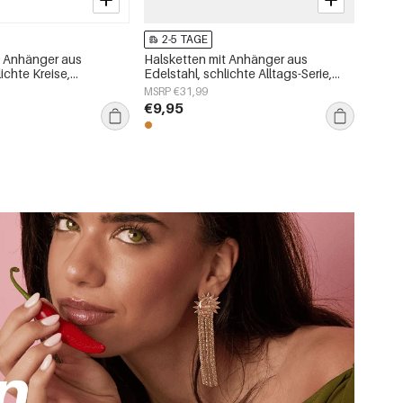
2-5 TAGE
t Anhänger aus
Halsketten mit Anhänger aus
ichte Kreise,
Edelstahl, schlichte Alltags-Serie,
k-Serie,
Damenschmuck
MSRP €31,99
ck
€9,95