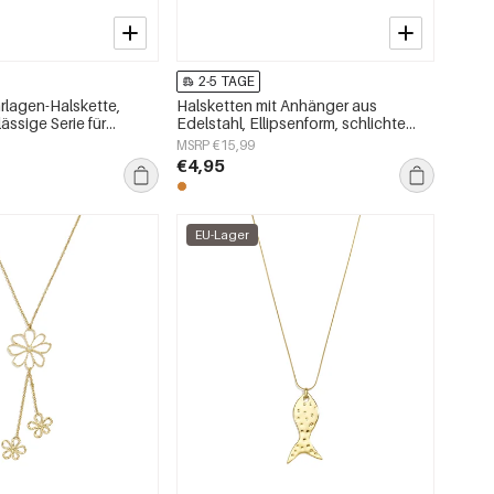
2-5 TAGE
rlagen-Halskette,
Halsketten mit Anhänger aus
ässige Serie für
Edelstahl, Ellipsenform, schlichte
Serie „Alltagsschmuck“,
MSRP €15,99
Damenschmuck
€4,95
EU-Lager