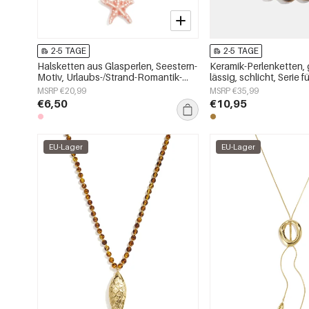
2-5 TAGE
2-5 TAGE
Halsketten aus Glasperlen, Seestern-
Keramik-Perlenketten, g
Motiv, Urlaubs-/Strand-Romantik-
lässig, schlicht, Serie
Serie, Damenschmuck
MSRP €20,99
MSRP €35,99
€6,50
€10,95
EU-Lager
EU-Lager