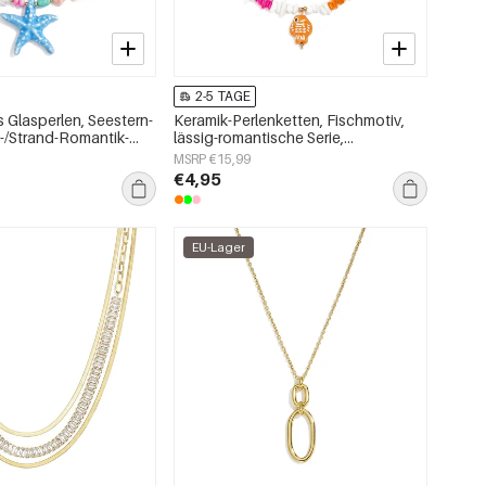
2-5 TAGE
 Glasperlen, Seestern-
Keramik-Perlenketten, Fischmotiv,
s-/Strand-Romantik-
lässig-romantische Serie,
schmuck
Damenschmuck
MSRP €15,99
€4,95
EU-Lager