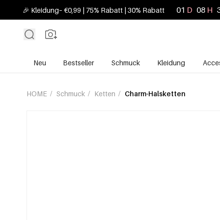
01
D
08
H
🎉 Kleidung– €0,99 | 75% Rabatt | 30% Rabatt
Neu
Bestseller
Schmuck
Kleidung
Acces
HOME
/
Schmuck
/
Ketten
/
Charm-Halsketten