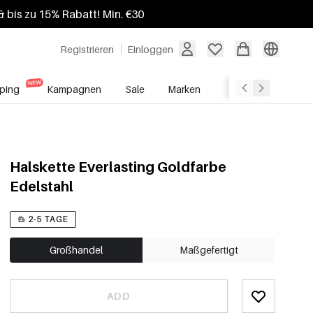
 bis zu 15% Rabatt! Min. €30
Registrieren
Einloggen
ping
Kampagnen
Sale
Marken
Grosshandelsdien
Halskette Everlasting Goldfarbe
Edelstahl
2-5 TAGE
Großhandel
Maßgefertigt
ADD