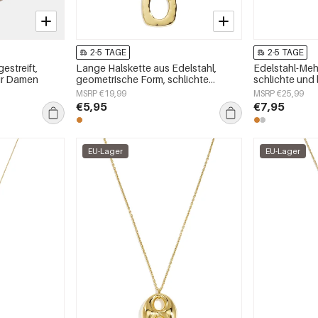
2-5 TAGE
2-5 TAGE
estreift,
Lange Halskette aus Edelstahl,
Edelstahl-Meh
 für Damen
geometrische Form, schlichte
schlichte und l
Alltags-Serie, Damenschmuck
Damen
MSRP €19,99
MSRP €25,99
€5,95
€7,95
EU-Lager
EU-Lager