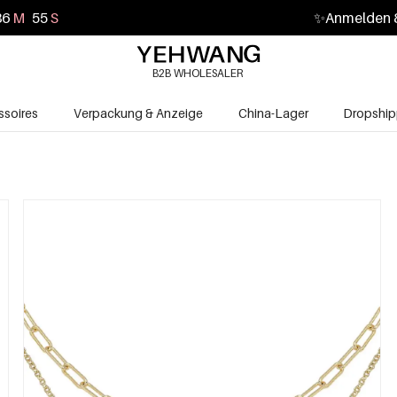
36
M
54
S
✨
Anmelden &
B2B WHOLESALER
soires
Verpackung & Anzeige
China-Lager
Dropship