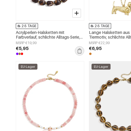
2-5 TAGE
2-5 TAGE
Acrylperlen-Halsketten mit
Lange Halsketten aus 
Farbverlauf, schlichte Alltags-Serie,
Tiermotiv, schlichte All
Damenschmuck
Damenschmuck
MSRP €19,99
MSRP €22,99
€5,95
€6,95
EU-Lager
EU-Lager