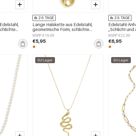
2-5 TAGE
2-5 TAGE
Edelstahl,
Lange Halskette aus Edelstahl,
Edelstahl-Anh
chlichte
geometrische Form, schlichte
„Schlicht und 
schmuck
Alltags-Serie, Damenschmuck
Damenschmu
MSRP €19,99
MSRP €22,99
€5,95
€6,95
EU-Lager
EU-Lager