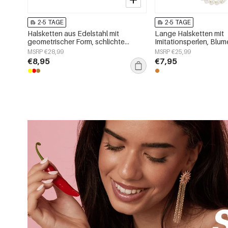
2-5 TAGE
2-5 TAGE
Halsketten aus Edelstahl mit
Lange Halsketten mit
geometrischer Form, schlichte
Imitationsperlen, Blu
Alltags-Serie, Damenschmuck
schlichte und elegant
MSRP €28,99
MSRP €25,99
Damenschmuckserie
€8,95
€7,95