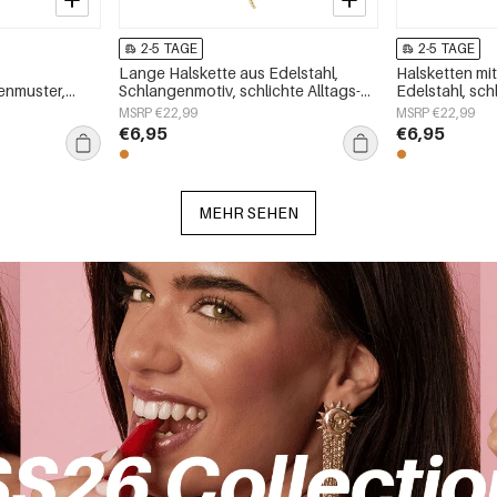
2-5 TAGE
2-5 TAGE
Lange Halskette aus Edelstahl,
Halsketten mi
menmuster,
Schlangenmotiv, schlichte Alltags-
Edelstahl, schl
e
Serie, Damenschmuck
Alltagsschmuc
MSRP €22,99
MSRP €22,99
Damenschmu
€6,95
€6,95
MEHR SEHEN