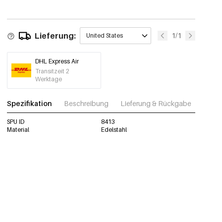
Lieferung:
1/1
United States
DHL Express Air
Transitzeit 2
Werktage
Spezifikation
Beschreibung
Lieferung & Rückgabe
Fotos
SPU ID
8413
Material
Edelstahl