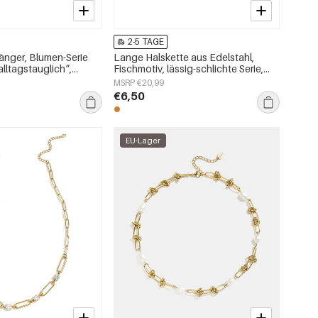
2-5 TAGE
änger, Blumen-Serie
Lange Halskette aus Edelstahl,
alltagstauglich“,
Fischmotiv, lässig-schlichte Serie,
ck
Damenschmuck
MSRP €20,99
€6,50
EU-Lager