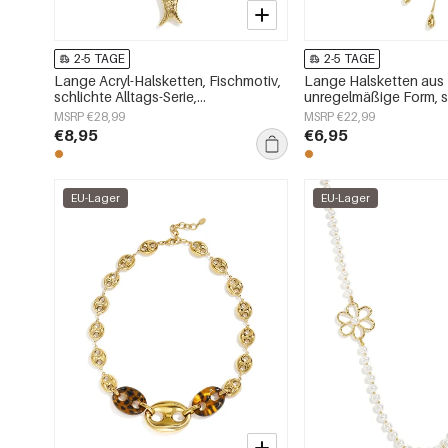
2-5 TAGE
2-5 TAGE
Lange Acryl-Halsketten, Fischmotiv,
Lange Halsketten aus 
schlichte Alltags-Serie,
unregelmäßige Form, s
Damenschmuck
Alltags-Serie, Damen
MSRP €28,99
MSRP €22,99
€8,95
€6,95
EU-Lager
EU-Lager