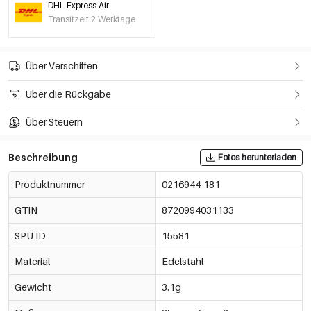
DHL Express Air
Transitzeit 2 Werktage
Über Verschiffen
Über die Rückgabe
Über Steuern
Beschreibung
Fotos herunterladen
Produktnummer
0216944-181
GTIN
8720994031133
SPU ID
15581
Material
Edelstahl
Gewicht
3.1g