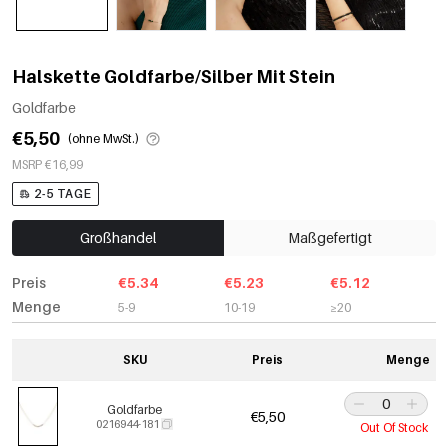
Halskette Goldfarbe/Silber Mit Stein
Goldfarbe
€5,50
(ohne MwSt.)
MSRP €16,99
2-5 TAGE
Großhandel
Maßgefertigt
Preis
€5.34
€5.23
€5.12
Menge
5-9
10-19
≥20
SKU
Preis
Menge
Goldfarbe
€5,50
0216944-181
Out Of Stock