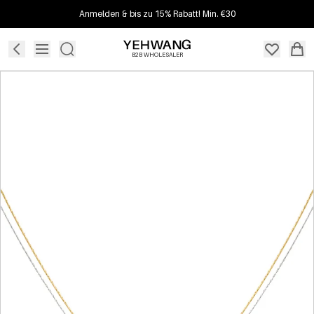
Anmelden & bis zu 15% Rabatt! Min. €30
B2B WHOLESALER