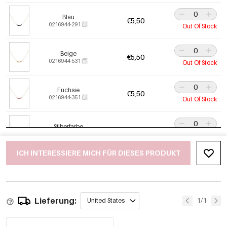
Blau
€5,50
0216944-291
Out Of Stock
Beige
€5,50
0216944-531
Out Of Stock
Fuchsie
€5,50
0216944-351
Out Of Stock
Silberfarbe
€5,50
0216944-111
Out Of Stock
ICH INTERESSIERE MICH FÜR DIESES PRODUKT
Lieferung:
1/1
United States