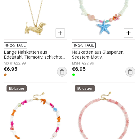
2-5 TAGE
2-5 TAGE
Lange Halsketten aus
Halsketten aus Glasperlen,
Edelstahl, Tiermotiv, schlichte
Seestern-Motiv,
Alltags-Serie, Damenschmuck
Urlaubs-/Strand-Romantik-Serie,
MSRP €22,99
MSRP €22,99
Damenschmuck
€6,95
€6,95
EU-Lager
EU-Lager