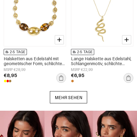
2-5 TAGE
2-5 TAGE
Halsketten aus Edelstahl mit
Lange Halskette aus Edelstahl,
geometrischer Form, schlichte
Schlangenmotiv, schlichte
Alltags-Serie, Damenschmuck
Alltags-Serie, Damenschmuck
MSRP €28,99
MSRP €22,99
€8,95
€6,95
MEHR SEHEN