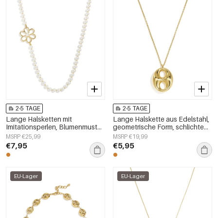
2-5 TAGE
2-5 TAGE
Lange Halsketten mit
Lange Halskette aus Edelstahl,
Imitationsperlen, Blumenmuster,
geometrische Form, schlichte
schlichte und elegante
Alltags-Serie, Damenschmuck
MSRP €25,99
MSRP €19,99
Damenschmuckserie
€7,95
€5,95
EU-Lager
EU-Lager