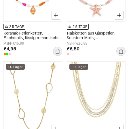
2-5 TAGE
2-5 TAGE
Keramik-Perlenketten,
Halsketten aus Glasperlen,
Fischmotiv, lässig-romantische
Seestern-Motiv,
Serie, Damenschmuck
Urlaubs-/Strand-Romantik-Serie,
MSRP €15,99
MSRP €20,99
Damenschmuck
€4,95
€6,50
EU-Lager
EU-Lager