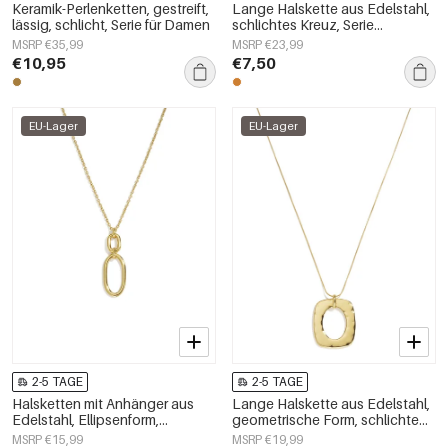
Keramik-Perlenketten, gestreift,
Lange Halskette aus Edelstahl,
lässig, schlicht, Serie für Damen
schlichtes Kreuz, Serie
„Alltagsschmuck“,
MSRP €35,99
MSRP €23,99
Damenschmuck
€10,95
€7,50
EU-Lager
EU-Lager
2-5 TAGE
2-5 TAGE
Halsketten mit Anhänger aus
Lange Halskette aus Edelstahl,
Edelstahl, Ellipsenform,
geometrische Form, schlichte
schlichte Serie
Alltags-Serie, Damenschmuck
MSRP €15,99
MSRP €19,99