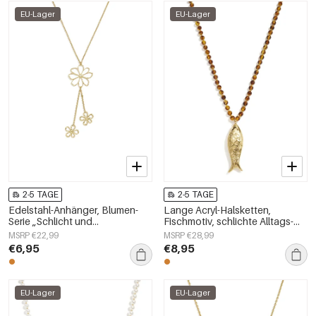
EU-Lager
EU-Lager
2-5 TAGE
2-5 TAGE
Edelstahl-Anhänger, Blumen-
Lange Acryl-Halsketten,
Serie „Schlicht und
Fischmotiv, schlichte Alltags-
alltagstauglich“,
Serie, Damenschmuck
MSRP €22,99
MSRP €28,99
Damenschmuck
€6,95
€8,95
EU-Lager
EU-Lager