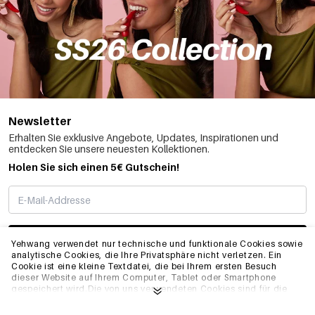
Newsletter
Erhalten Sie exklusive Angebote, Updates, Inspirationen und
entdecken Sie unsere neuesten Kollektionen.
Holen Sie sich einen 5€ Gutschein!
ABONNIEREN
Yehwang verwendet nur technische und funktionale Cookies sowie
analytische Cookies, die Ihre Privatsphäre nicht verletzen. Ein
Cookie ist eine kleine Textdatei, die bei Ihrem ersten Besuch
dieser Website auf Ihrem Computer, Tablet oder Smartphone
INFO
gespeichert wird.Die von uns verwendeten Cookies sind für die
technische Funktionalität der Website und Ihre
Benutzerfreundlichkeit notwendig. Sie ermöglichen es der