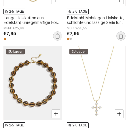
2-5 TAGE
2-5 TAGE
Lange Halsketten aus
Edelstahl-Mehrlagen-Halskette,
Edelstahl, unregelmäßige Form,
schlichte und lässige Serie für
schlichte Alltags-Serie,
Damen
MSRP €25,99
MSRP €25,99
Damenschmuck
€7,95
€7,95
EU-Lager
EU-Lager
2-5 TAGE
2-5 TAGE