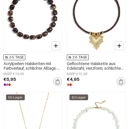
2-5 TAGE
2-5 TAGE
Acrylperlen-Halsketten mit
Geflochtene Halskette aus
Farbverlauf, schlichte Alltags-
Edelstahl, Herzform, schlichte
Serie, Damenschmuck
Alltags-Serie, Damenschmuck
MSRP €19,99
MSRP €15,99
€5,95
€4,95
EU-Lager
EU-Lager