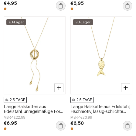
„Alltagsschmuck“,
€4,95
€5,95
Damenschmuck
EU-Lager
EU-Lager
2-5 TAGE
2-5 TAGE
Lange Halsketten aus
Lange Halskette aus Edelstahl,
Edelstahl, unregelmäßige Form,
Fischmotiv, lässig-schlichte
schlichte Alltags-Serie,
Serie, Damenschmuck
MSRP €22,99
MSRP €20,99
Damenschmuck
€6,95
€6,50