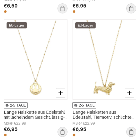
€6,50
€6,95
EU-Lager
EU-Lager
2-5 TAGE
2-5 TAGE
Lange Halskette aus Edelstahl
Lange Halsketten aus
mit lächelndem Gesicht, lässig-
Edelstahl, Tiermotiv, schlichte
schlichte Serie, Damenschmuck
Alltags-Serie, Damenschmuck
MSRP €22,99
MSRP €22,99
€6,95
€6,95