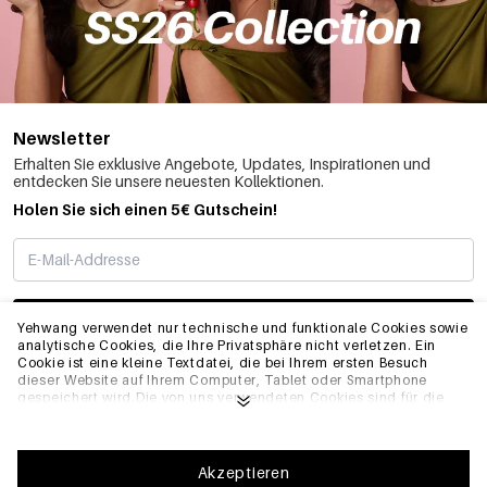
Newsletter
Erhalten Sie exklusive Angebote, Updates, Inspirationen und
entdecken Sie unsere neuesten Kollektionen.
Holen Sie sich einen 5€ Gutschein!
ABONNIEREN
Yehwang verwendet nur technische und funktionale Cookies sowie
analytische Cookies, die Ihre Privatsphäre nicht verletzen. Ein
Cookie ist eine kleine Textdatei, die bei Ihrem ersten Besuch
dieser Website auf Ihrem Computer, Tablet oder Smartphone
INFO
gespeichert wird.Die von uns verwendeten Cookies sind für die
technische Funktionalität der Website und Ihre
Benutzerfreundlichkeit notwendig. Sie ermöglichen es der
Website, ordnungsgemäß zu funktionieren und z.B. Ihre
ALLGEMEIN
bevorzugten Einstellungen zu speichern. Sie ermöglichen es uns
Akzeptieren
auch, unsere Website zu optimieren.Um sicherzustellen, dass Sie