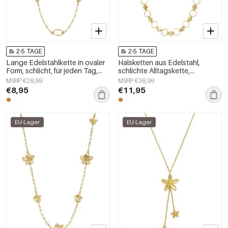
2-5 TAGE
2-5 TAGE
Lange Edelstahlkette in ovaler
Halsketten aus Edelstahl,
Form, schlicht, für jeden Tag,
schlichte Alltagskette,
Damenschmuck
Damenschmuck
MSRP €28,99
MSRP €38,99
€8,95
€11,95
EU-Lager
EU-Lager