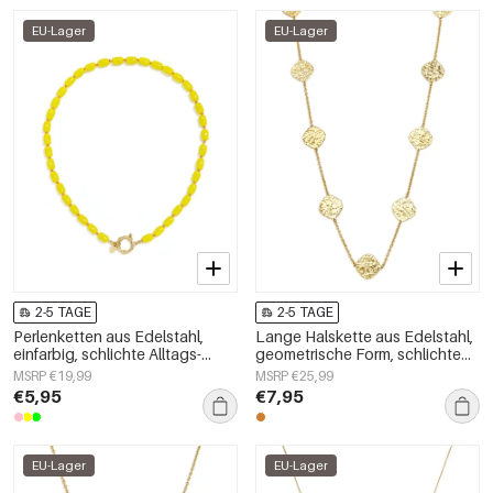
EU-Lager
EU-Lager
2-5 TAGE
2-5 TAGE
Perlenketten aus Edelstahl,
Lange Halskette aus Edelstahl,
einfarbig, schlichte Alltags-
geometrische Form, schlichte
Serie, Damenschmuck
Alltags-Serie, Damenschmuck
MSRP €19,99
MSRP €25,99
€5,95
€7,95
EU-Lager
EU-Lager