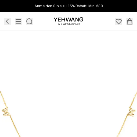
Anmelden & bis zu 15% Rabatt! Min. €30
B2B WHOLESALER