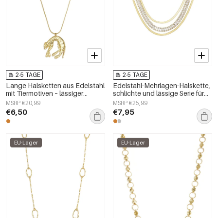
2-5 TAGE
2-5 TAGE
Lange Halsketten aus Edelstahl
Edelstahl-Mehrlagen-Halskette,
mit Tiermotiven – lässiger
schlichte und lässige Serie für
Alltagsschmuck für Damen
Damen
MSRP €20,99
MSRP €25,99
€6,50
€7,95
EU-Lager
EU-Lager