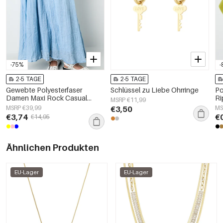
-75%
-
2-5 TAGE
2-5 TAGE
Gewebte Polyesterfaser
Schlüssel zu Liebe Ohrringe
Po
Damen Maxi Rock Casual
Ri
MSRP €11,99
Einfarbig
MSRP €39,99
€3,50
MS
€3,74
€
€14,95
Ähnlichen Produkten
EU-Lager
EU-Lager