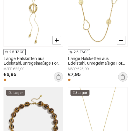
2-5 TAGE
2-5 TAGE
Lange Halsketten aus
Lange Halsketten aus
Edelstahl, unregelmäßige Form,
Edelstahl, unregelmäßige Form,
schlichte Alltags-Serie,
schlichte Alltags-Serie,
MSRP €22,99
MSRP €25,99
Damenschmuck
Damenschmuck
€6,95
€7,95
EU-Lager
EU-Lager