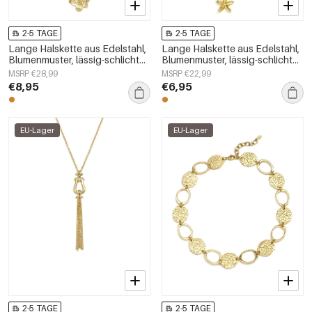
2-5 TAGE
2-5 TAGE
Lange Halskette aus Edelstahl,
Lange Halskette aus Edelstahl,
Blumenmuster, lässig-schlichte
Blumenmuster, lässig-schlichte
Serie, Damenschmuck
Serie, Damenschmuck
MSRP €28,99
MSRP €22,99
€8,95
€6,95
EU-Lager
EU-Lager
2-5 TAGE
2-5 TAGE