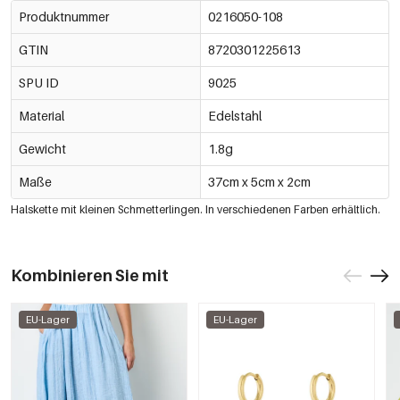
Produktnummer
0216050-108
GTIN
8720301225613
SPU ID
9025
Material
Edelstahl
Gewicht
1.8g
Maße
37cm x 5cm x 2cm
Halskette mit kleinen Schmetterlingen. In verschiedenen Farben erhältlich.
Kombinieren Sie mit
EU-Lager
EU-Lager