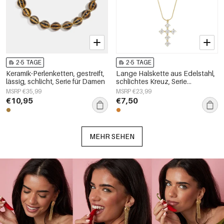
2-5 TAGE
2-5 TAGE
Keramik-Perlenketten, gestreift,
Lange Halskette aus Edelstahl,
lässig, schlicht, Serie für Damen
schlichtes Kreuz, Serie
„Alltagsschmuck“,
MSRP €35,99
MSRP €23,99
Damenschmuck
€10,95
€7,50
MEHR SEHEN