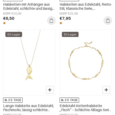
Halsketten mit Anhänger aus
Halsketten aus Edelstahl, Retro-
Edelstahl, schlichte und lässige
Stil, Klassische Serie,
Serie für Damen.
Damenschmuck
MSRP €20,99
MSRP €25,99
€6,50
€7,95
EU-Lager
EU-Lager
2-5 TAGE
2-5 TAGE
Lange Halskette aus Edelstahl,
Edelstahl-Kettenhalskette
Fischmotiv, lässig-schlichte
„Fisch“ – Schlichte Alltags-Serie
Serie, Damenschmuck
– Damenschmuck
MSRP €20,99
MSRP €22,99