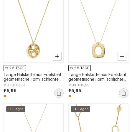
2-5 TAGE
2-5 TAGE
Lange Halskette aus Edelstahl,
Lange Halskette aus Edelstahl,
geometrische Form, schlichte
geometrische Form, schlichte
Alltags-Serie, Damenschmuck
Alltags-Serie, Damenschmuck
MSRP €19,99
MSRP €19,99
€5,95
€5,95
EU-Lager
EU-Lager