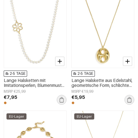
2-5 TAGE
2-5 TAGE
Lange Halsketten mit
Lange Halskette aus Edelstahl,
Imitationsperlen, Blumenmuster,
geometrische Form, schlichte
schlichte und elegante
Alltags-Serie, Damenschmuck
MSRP €25,99
MSRP €19,99
Damenschmuckserie
€7,95
€5,95
EU-Lager
EU-Lager