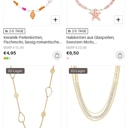
2-5 TAGE
2-5 TAGE
Keramik-Perlenketten,
Halsketten aus Glasperlen,
Fischmotiv, lässig-romantische
Seestern-Motiv,
Serie, Damenschmuck
Urlaubs-/Strand-Romantik-Serie,
MSRP €15,99
MSRP €20,99
Damenschmuck
€4,95
€6,50
EU-Lager
EU-Lager