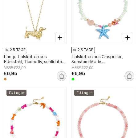
2-5 TAGE
2-5 TAGE
Lange Halsketten aus
Halsketten aus Glasperlen,
Edelstahl, Tiermotiv, schlichte
Seestern-Motiv,
Alltags-Serie, Damenschmuck
Urlaubs-/Strand-Romantik-Serie,
MSRP €22,99
MSRP €22,99
Damenschmuck
€6,95
€6,95
EU-Lager
EU-Lager