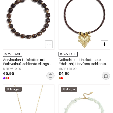
2-5 TAGE
2-5 TAGE
Acrylperlen-Halsketten mit
Geflochtene Halskette aus
Farbverlauf, schlichte Alltags-
Edelstahl, Herzform, schlichte
Serie, Damenschmuck
Alltags-Serie, Damenschmuck
MSRP €19,99
MSRP €15,99
€5,95
€4,95
EU-Lager
EU-Lager