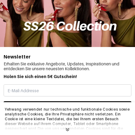
Newsletter
Erhalten Sie exklusive Angebote, Updates, Inspirationen und
entdecken Sie unsere neuesten Kollektionen.
Holen Sie sich einen 5€ Gutschein!
ABONNIEREN
Yehwang verwendet nur technische und funktionale Cookies sowie
analytische Cookies, die Ihre Privatsphäre nicht verletzen. Ein
Cookie ist eine kleine Textdatei, die bei Ihrem ersten Besuch
dieser Website auf Ihrem Computer, Tablet oder Smartphone
INFO
gespeichert wird.Die von uns verwendeten Cookies sind für die
technische Funktionalität der Website und Ihre