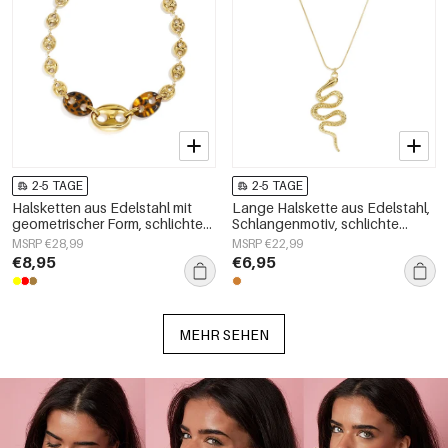
2-5 TAGE
2-5 TAGE
Halsketten aus Edelstahl mit
Lange Halskette aus Edelstahl,
geometrischer Form, schlichte
Schlangenmotiv, schlichte
Alltags-Serie, Damenschmuck
Alltags-Serie, Damenschmuck
MSRP €28,99
MSRP €22,99
€8,95
€6,95
MEHR SEHEN