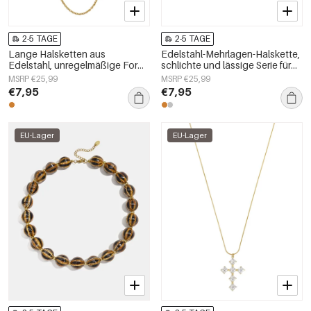
2-5 TAGE
2-5 TAGE
Lange Halsketten aus
Edelstahl-Mehrlagen-Halskette,
Edelstahl, unregelmäßige Form,
schlichte und lässige Serie für
schlichte Alltags-Serie,
Damen
MSRP €25,99
MSRP €25,99
Damenschmuck
€7,95
€7,95
EU-Lager
EU-Lager