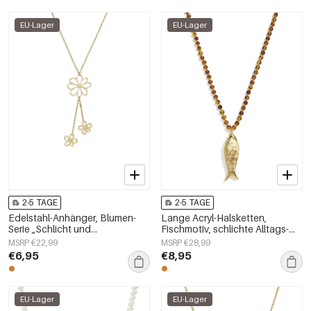
EU-Lager
EU-Lager
2-5 TAGE
2-5 TAGE
Edelstahl-Anhänger, Blumen-
Lange Acryl-Halsketten,
Serie „Schlicht und
Fischmotiv, schlichte Alltags-
alltagstauglich“,
Serie, Damenschmuck
MSRP €22,99
MSRP €28,99
Damenschmuck
€6,95
€8,95
EU-Lager
EU-Lager