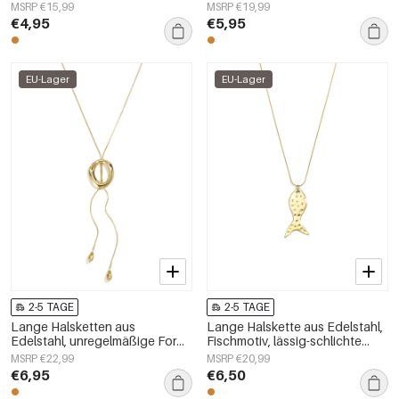
schlichte Serie
Alltags-Serie, Damenschmuck
MSRP €15,99
MSRP €19,99
„Alltagsschmuck“,
€4,95
€5,95
Damenschmuck
EU-Lager
EU-Lager
2-5 TAGE
2-5 TAGE
Lange Halsketten aus
Lange Halskette aus Edelstahl,
Edelstahl, unregelmäßige Form,
Fischmotiv, lässig-schlichte
schlichte Alltags-Serie,
Serie, Damenschmuck
MSRP €22,99
MSRP €20,99
Damenschmuck
€6,95
€6,50