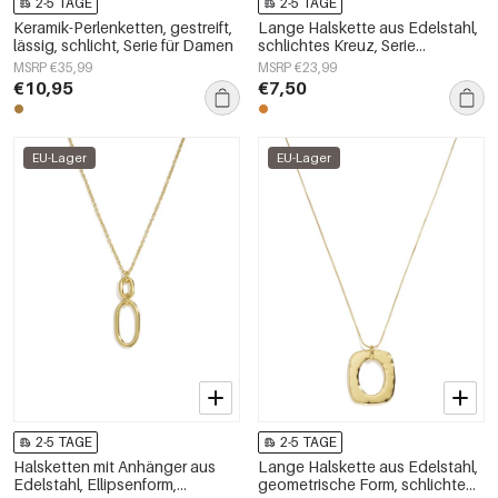
2-5 TAGE
2-5 TAGE
Keramik-Perlenketten, gestreift,
Lange Halskette aus Edelstahl,
lässig, schlicht, Serie für Damen
schlichtes Kreuz, Serie
„Alltagsschmuck“,
MSRP €35,99
MSRP €23,99
Damenschmuck
€10,95
€7,50
EU-Lager
EU-Lager
2-5 TAGE
2-5 TAGE
Halsketten mit Anhänger aus
Lange Halskette aus Edelstahl,
Edelstahl, Ellipsenform,
geometrische Form, schlichte