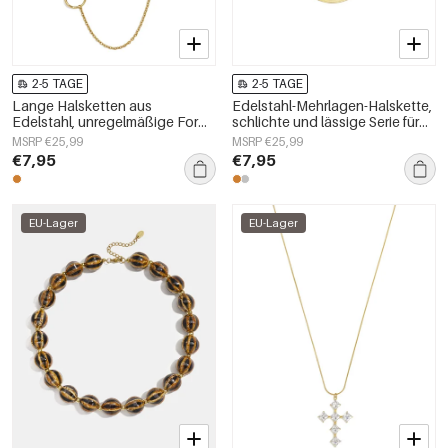
2-5 TAGE
2-5 TAGE
Lange Halsketten aus
Edelstahl-Mehrlagen-Halskette,
Edelstahl, unregelmäßige Form,
schlichte und lässige Serie für
schlichte Alltags-Serie,
Damen
MSRP €25,99
MSRP €25,99
Damenschmuck
€7,95
€7,95
EU-Lager
EU-Lager