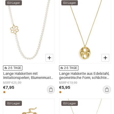
EU-Lager
EU-Lager
2-5 TAGE
2-5 TAGE
Lange Halsketten mit
Lange Halskette aus Edelstahl,
Imitationsperlen, Blumenmuster,
geometrische Form, schlichte
schlichte und elegante
Alltags-Serie, Damenschmuck
MSRP €25,99
MSRP €19,99
Damenschmuckserie
€7,95
€5,95
EU-Lager
EU-Lager