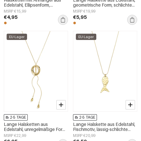
Edelstahl, Ellipsenform,
geometrische Form, schlichte
schlichte Serie
Alltags-Serie, Damenschmuck
MSRP €15,99
MSRP €19,99
„Alltagsschmuck“,
€4,95
€5,95
Damenschmuck
EU-Lager
EU-Lager
2-5 TAGE
2-5 TAGE
Lange Halsketten aus
Lange Halskette aus Edelstahl,
Edelstahl, unregelmäßige Form,
Fischmotiv, lässig-schlichte
schlichte Alltags-Serie,
Serie, Damenschmuck
MSRP €22,99
MSRP €20,99
Damenschmuck