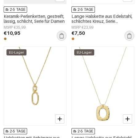
2-5 TAGE
2-5 TAGE
Keramik-Perlenketten, gestreift,
Lange Halskette aus Edelstahl,
lässig, schlicht, Serie für Damen
schlichtes Kreuz, Serie
„Alltagsschmuck“,
MSRP €35,99
MSRP €23,99
Damenschmuck
€10,95
€7,50
EU-Lager
EU-Lager
2-5 TAGE
2-5 TAGE
Halsketten mit Anhänger aus
Lange Halskette aus Edelstahl,