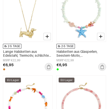
2-5 TAGE
2-5 TAGE
Lange Halsketten aus
Halsketten aus Glasperlen,
Edelstahl, Tiermotiv, schlichte
Seestern-Motiv,
Alltags-Serie, Damenschmuck
Urlaubs-/Strand-Romantik-Serie,
MSRP €22,99
MSRP €22,99
Damenschmuck
€6,95
€6,95
EU-Lager
EU-Lager