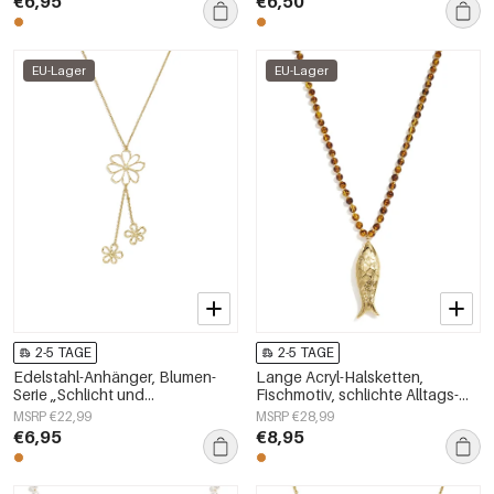
€6,95
€6,50
EU-Lager
EU-Lager
2-5 TAGE
2-5 TAGE
Edelstahl-Anhänger, Blumen-
Lange Acryl-Halsketten,
Serie „Schlicht und
Fischmotiv, schlichte Alltags-
alltagstauglich“,
Serie, Damenschmuck
MSRP €22,99
MSRP €28,99
Damenschmuck
€6,95
€8,95