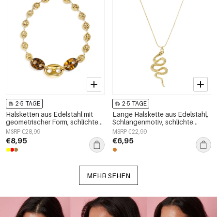
2-5 TAGE
2-5 TAGE
Halsketten aus Edelstahl mit
Lange Halskette aus Edelstahl,
geometrischer Form, schlichte
Schlangenmotiv, schlichte
Alltags-Serie, Damenschmuck
Alltags-Serie, Damenschmuck
MSRP €28,99
MSRP €22,99
€8,95
€6,95
MEHR SEHEN