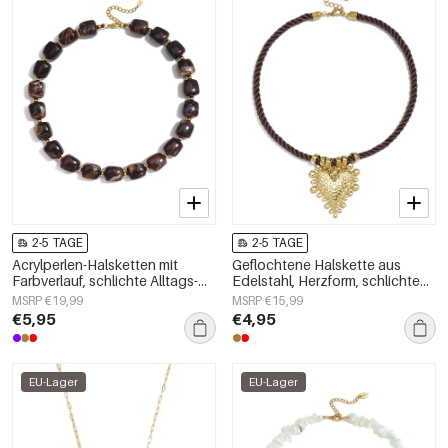
2-5 TAGE
2-5 TAGE
Acrylperlen-Halsketten mit
Geflochtene Halskette aus
Farbverlauf, schlichte Alltags-
Edelstahl, Herzform, schlichte
Serie, Damenschmuck
Alltags-Serie, Damenschmuck
MSRP €19,99
MSRP €15,99
€5,95
€4,95
EU-Lager
EU-Lager