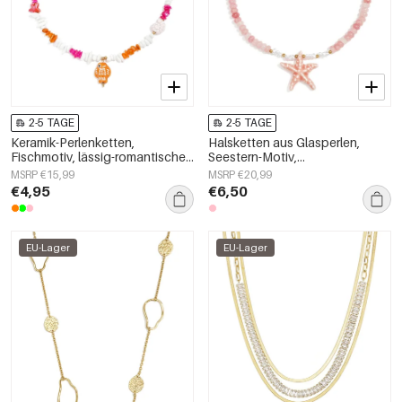
2-5 TAGE
2-5 TAGE
Keramik-Perlenketten,
Halsketten aus Glasperlen,
Fischmotiv, lässig-romantische
Seestern-Motiv,
Serie, Damenschmuck
Urlaubs-/Strand-Romantik-Serie,
MSRP €15,99
MSRP €20,99
Damenschmuck
€4,95
€6,50
EU-Lager
EU-Lager