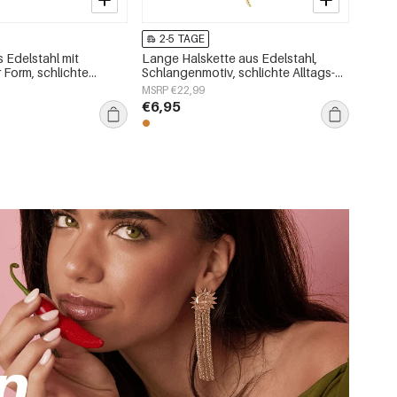
2-5 TAGE
 Edelstahl mit
Lange Halskette aus Edelstahl,
 Form, schlichte
Schlangenmotiv, schlichte Alltags-
, Damenschmuck
Serie, Damenschmuck
MSRP €22,99
€6,95