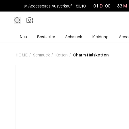
01
D
00
H
33
M
🎉 Accessoires Ausverkauf – €0,10!
Neu
Bestseller
Schmuck
Kleidung
Acces
HOME
/
Schmuck
/
Ketten
/
Charm-Halsketten