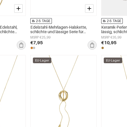
2-5 TAGE
2-5 TAGE
Edelstahl,
Edelstahl-Mehrlagen-Halskette,
Keramik-Perlen
chlichte
schlichte und lässige Serie für
lässig, schlich
schmuck
Damen
MSRP €25,99
MSRP €35,99
€7,95
€10,95
EU-Lager
EU-Lager