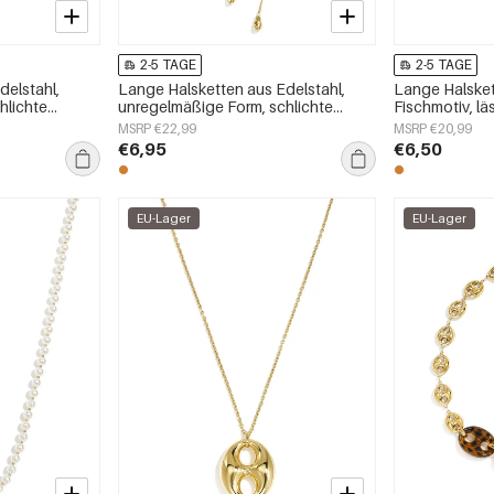
2-5 TAGE
2-5 TAGE
delstahl,
Lange Halsketten aus Edelstahl,
Lange Halsket
hlichte
unregelmäßige Form, schlichte
Fischmotiv, läs
schmuck
Alltags-Serie, Damenschmuck
Damenschmu
MSRP €22,99
MSRP €20,99
€6,95
€6,50
EU-Lager
EU-Lager