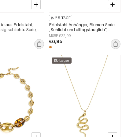
2-5 TAGE
te aus Edelstahl,
Edelstahl-Anhänger, Blumen-Serie
sig-schlichte Serie,
„Schlicht und alltagstauglich“,
ck
Damenschmuck
MSRP €22,99
€6,95
EU-Lager