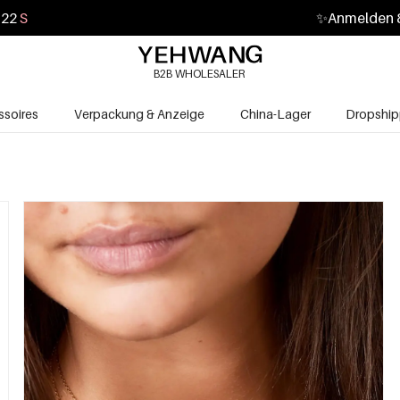
20
S
✨
Anmelden &
B2B WHOLESALER
soires
Verpackung & Anzeige
China-Lager
Dropship