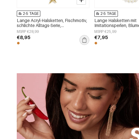
2-5 TAGE
2-5 TAGE
Lange Acryl-Halsketten, Fischmotiv,
Lange Halsketten mit
schlichte Alltags-Serie,
Imitationsperlen, Blu
Damenschmuck
schlichte und elegant
MSRP €28,99
MSRP €25,99
Damenschmuckserie
€8,95
€7,95