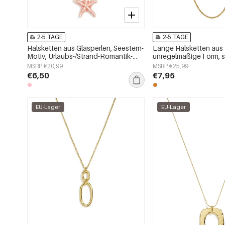
2-5 TAGE
2-5 TAGE
Halsketten aus Glasperlen, Seestern-
Lange Halsketten aus 
Motiv, Urlaubs-/Strand-Romantik-
unregelmäßige Form, s
Serie, Damenschmuck
Alltags-Serie, Damen
MSRP €20,99
MSRP €25,99
€6,50
€7,95
EU-Lager
EU-Lager