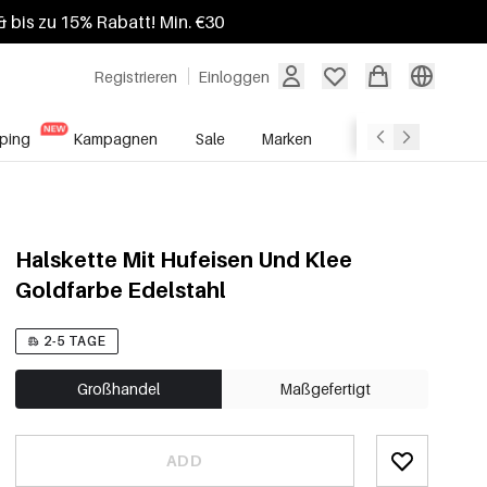
 bis zu 15% Rabatt! Min. €30
Registrieren
Einloggen
ping
Kampagnen
Sale
Marken
Grosshandelsdien
Halskette Mit Hufeisen Und Klee
Goldfarbe Edelstahl
2-5 TAGE
Großhandel
Maßgefertigt
ADD