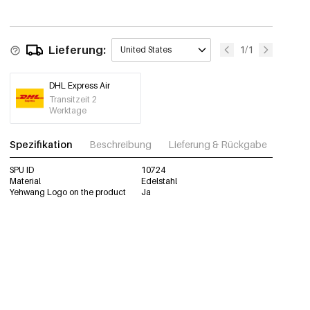
Lieferung:
1/1
United States
DHL Express Air
Transitzeit 2
Werktage
Spezifikation
Beschreibung
Lieferung & Rückgabe
Fotos
SPU ID
10724
Material
Edelstahl
Yehwang Logo on the product
Ja