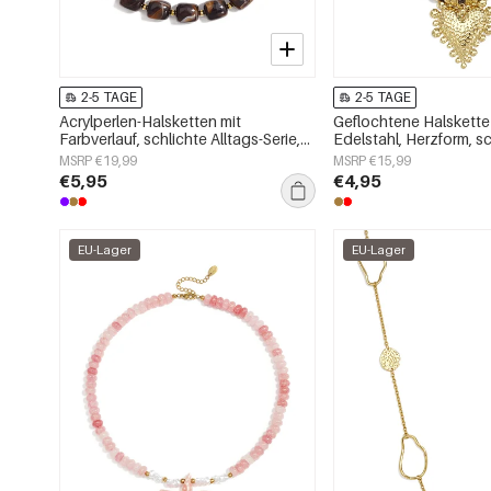
2-5 TAGE
2-5 TAGE
Acrylperlen-Halsketten mit
Geflochtene Halskette
Farbverlauf, schlichte Alltags-Serie,
Edelstahl, Herzform, s
Damenschmuck
Alltags-Serie, Damen
MSRP €19,99
MSRP €15,99
€5,95
€4,95
EU-Lager
EU-Lager