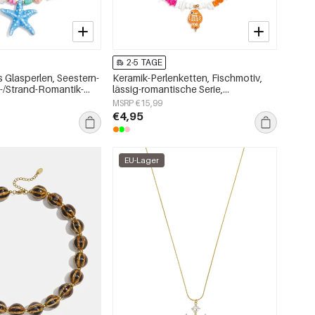
2-5 TAGE
 Glasperlen, Seestern-
Keramik-Perlenketten, Fischmotiv,
s-/Strand-Romantik-
lässig-romantische Serie,
schmuck
Damenschmuck
MSRP €15,99
€4,95
EU-Lager