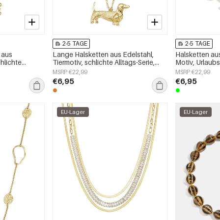
2-5 TAGE
2-5 TAGE
 aus
Lange Halsketten aus Edelstahl,
Halsketten aus
chlichte
Tiermotiv, schlichte Alltags-Serie,
Motiv, Urlaub
schmuck
Damenschmuck
Serie, Damen
MSRP €22,99
MSRP €22,99
€6,95
€6,95
EU-Lager
EU-Lager