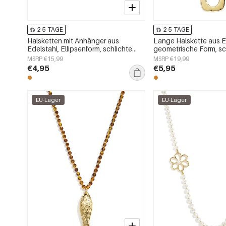
2-5 TAGE
2-5 TAGE
Halsketten mit Anhänger aus
Lange Halskette aus E
Edelstahl, Ellipsenform, schlichte
geometrische Form, sc
Serie „Alltagsschmuck“,
Alltags-Serie, Damen
MSRP €15,99
MSRP €19,99
Damenschmuck
€4,95
€5,95
EU-Lager
EU-Lager