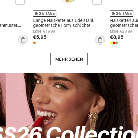
2-5 TAGE
2-5 TAGE
Lange Halskette aus Edelstahl,
Halsketten aus
menmuster,
geometrische Form, schlichte
geometrischer
e
Alltags-Serie, Damenschmuck
Alltags-Serie
MSRP €19,99
MSRP €28,99
€5,95
€8,95
MEHR SEHEN