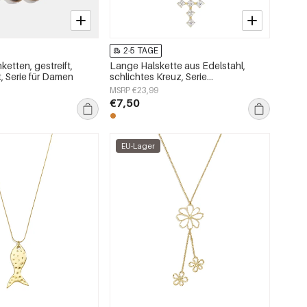
2-5 TAGE
ketten, gestreift,
Lange Halskette aus Edelstahl,
t, Serie für Damen
schlichtes Kreuz, Serie
„Alltagsschmuck“, Damenschmuck
MSRP €23,99
€7,50
EU-Lager