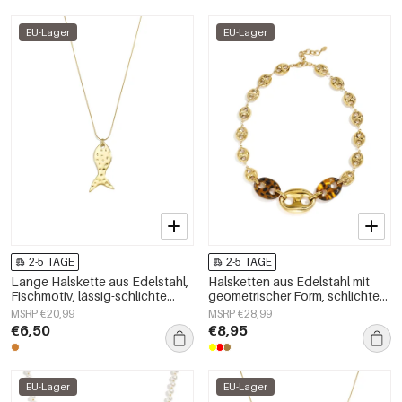
EU-Lager
EU-Lager
2-5 TAGE
2-5 TAGE
Lange Halskette aus Edelstahl,
Halsketten aus Edelstahl mit
Fischmotiv, lässig-schlichte
geometrischer Form, schlichte
Serie, Damenschmuck
Alltags-Serie, Damenschmuck
MSRP €20,99
MSRP €28,99
€6,50
€8,95
EU-Lager
EU-Lager