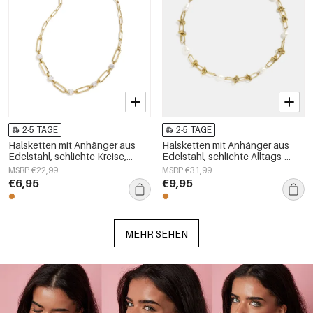
2-5 TAGE
2-5 TAGE
Halsketten mit Anhänger aus
Halsketten mit Anhänger aus
Edelstahl, schlichte Kreise,
Edelstahl, schlichte Alltags-
Alltagsschmuck-Serie,
Serie, Damenschmuck
MSRP €22,99
MSRP €31,99
Damenschmuck
€6,95
€9,95
MEHR SEHEN