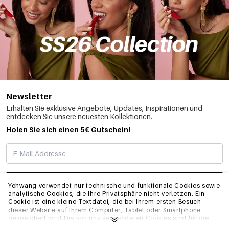
Newsletter
Erhalten Sie exklusive Angebote, Updates, Inspirationen und
entdecken Sie unsere neuesten Kollektionen.
Holen Sie sich einen 5€ Gutschein!
ABONNIEREN
Yehwang verwendet nur technische und funktionale Cookies sowie
analytische Cookies, die Ihre Privatsphäre nicht verletzen. Ein
Cookie ist eine kleine Textdatei, die bei Ihrem ersten Besuch
dieser Website auf Ihrem Computer, Tablet oder Smartphone
INFO
gespeichert wird.Die von uns verwendeten Cookies sind für die
technische Funktionalität der Website und Ihre