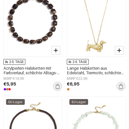
2-5 TAGE
2-5 TAGE
Acrylperlen-Halsketten mit
Lange Halsketten aus
Farbverlauf, schlichte Alltags-
Edelstahl, Tiermotiv, schlichte
Serie, Damenschmuck
Alltags-Serie, Damenschmuck
MSRP €19,99
MSRP €22,99
€5,95
€6,95
EU-Lager
EU-Lager