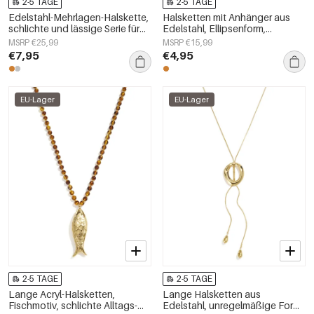
2-5 TAGE
2-5 TAGE
Edelstahl-Mehrlagen-Halskette,
Halsketten mit Anhänger aus
schlichte und lässige Serie für
Edelstahl, Ellipsenform,
Damen
schlichte Serie
MSRP €25,99
MSRP €15,99
„Alltagsschmuck“,
€7,95
€4,95
Damenschmuck
EU-Lager
EU-Lager
2-5 TAGE
2-5 TAGE
Lange Acryl-Halsketten,
Lange Halsketten aus
Fischmotiv, schlichte Alltags-
Edelstahl, unregelmäßige Form,