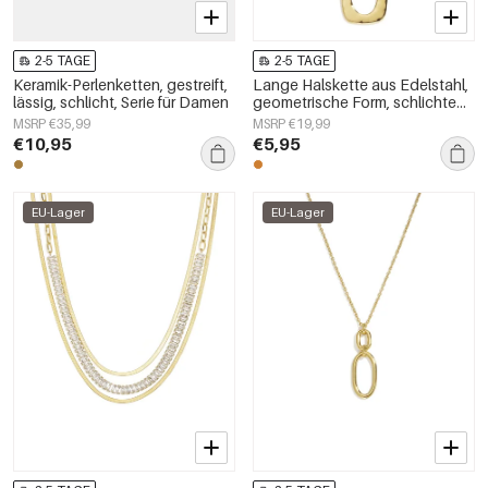
2-5 TAGE
2-5 TAGE
Keramik-Perlenketten, gestreift,
Lange Halskette aus Edelstahl,
lässig, schlicht, Serie für Damen
geometrische Form, schlichte
Alltags-Serie, Damenschmuck
MSRP €35,99
MSRP €19,99
€10,95
€5,95
EU-Lager
EU-Lager