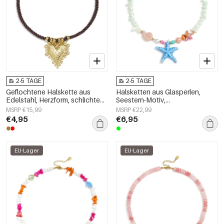
2-5 TAGE
2-5 TAGE
Geflochtene Halskette aus
Halsketten aus Glasperlen,
Edelstahl, Herzform, schlichte
Seestern-Motiv,
Alltags-Serie, Damenschmuck
Urlaubs-/Strand-Romantik-Serie,
MSRP €15,99
MSRP €22,99
Damenschmuck
€4,95
€6,95
EU-Lager
EU-Lager