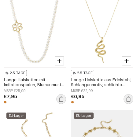
2-5 TAGE
2-5 TAGE
Lange Halsketten mit
Lange Halskette aus Edelstahl,
Imitationsperlen, Blumenmuster,
Schlangenmotiv, schlichte
schlichte und elegante
Alltags-Serie, Damenschmuck
MSRP €25,99
MSRP €22,99
Damenschmuckserie
€7,95
€6,95
EU-Lager
EU-Lager