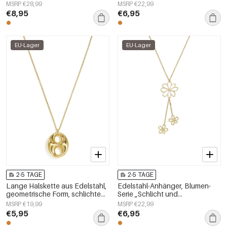
Serie, Damenschmuck
schlichte Alltags-Serie,
MSRP €28,99
MSRP €22,99
Damenschmuck
€8,95
€6,95
EU-Lager
EU-Lager
2-5 TAGE
2-5 TAGE
Lange Halskette aus Edelstahl,
Edelstahl-Anhänger, Blumen-
geometrische Form, schlichte
Serie „Schlicht und
Alltags-Serie, Damenschmuck
alltagstauglich“,
MSRP €19,99
MSRP €22,99
Damenschmuck
€5,95
€6,95