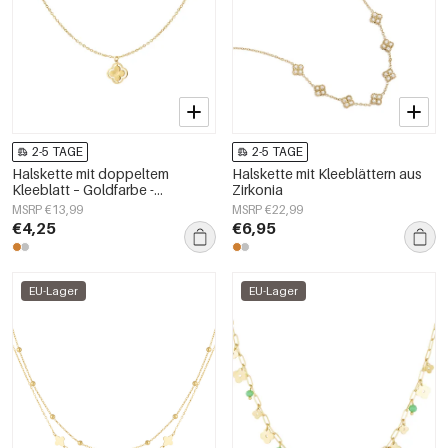
2-5 TAGE
2-5 TAGE
Halskette mit doppeltem
Halskette mit Kleeblättern aus
Kleeblatt – Goldfarbe -
Zirkonia
Goldfarbefarbe
MSRP €13,99
MSRP €22,99
€4,25
€6,95
EU-Lager
EU-Lager