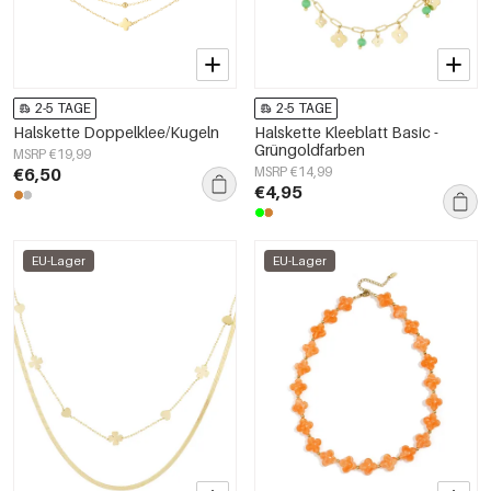
2-5 TAGE
2-5 TAGE
Halskette Doppelklee/Kugeln
Halskette Kleeblatt Basic -
Grüngoldfarben
MSRP €19,99
€6,50
MSRP €14,99
€4,95
EU-Lager
EU-Lager