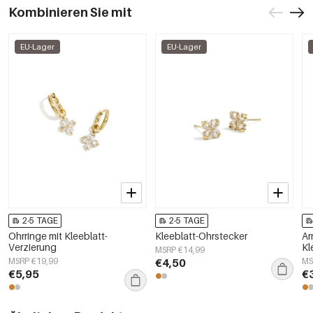
Kombinieren Sie mit
EU-Lager
EU-Lager
2-5 TAGE
2-5 TAGE
Ohrringe mit Kleeblatt-
Kleeblatt-Ohrstecker
Ar
Verzierung
Kl
MSRP €14,99
MSRP €19,99
€4,50
MS
€5,95
€