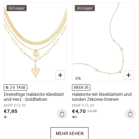
EU-Lager
EU-Lager
-5%
2-5 TAGE
WEEK 35
Dreireihige Halskette Kleeblatt
Halskette mit Kleeblättern und
und Herz - Goldfarben
runden Zirkonia-Steinen
MSRP €23,99
MSRP €15,99
€7,95
€4,70
€4,95
MEHR SEHEN