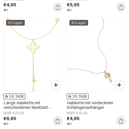
€4,95
€5,95
EU-Lager
EU-Lager
2-5 TAGE
2-5 TAGE
Lange Halskette mit
Halskette mit verdecktem
verschiedenen Kleeblatt-
Schlangenanhänger
Anhängern – Goldfarbe -
MSRP €20,99
MSRP €15,99
Goldfarbefarbe
€6,95
€4,95