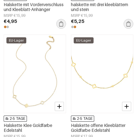
Halskette mit Vorderverschluss
halskette mit drei kleeblättern
und Kleeblatt-Anhänger
und stein
MSRP €15,99
MSRP €15,99
€4,95
€5,25
EU-Lager
EU-Lager
2-5 TAGE
2-5 TAGE
Halskette Klee Goldfarbe
Halskette offene Kleeblätter
Edelstahl
Goldfarbe Edelstahl
MSRP €15,99
MSRP €17,99