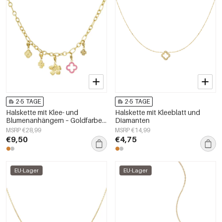
2-5 TAGE
2-5 TAGE
Halskette mit Klee- und
Halskette mit Kleeblatt und
Blumenanhängern – Goldfarbe -
Diamanten
Goldfarbefarbe
MSRP €28,99
MSRP €14,99
€9,50
€4,75
EU-Lager
EU-Lager