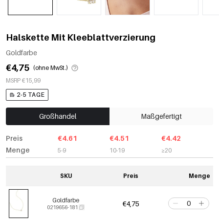
Halskette Mit Kleeblattverzierung
Goldfarbe
€4,75
(ohne MwSt.)
MSRP €15,99
2-5 TAGE
Großhandel
Maßgefertigt
Preis
€4.61
€4.51
€4.42
Menge
5-9
10-19
≥20
SKU
Preis
Menge
Goldfarbe
€4,75
0219656-181