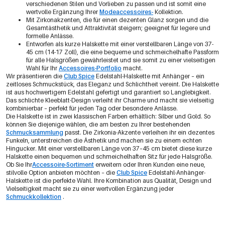
verschiedenen Stilen und Vorlieben zu passen und ist somit eine
wertvolle Ergänzung Ihrer
Modeaccessoires-
Kollektion.
Mit Zirkonakzenten, die für einen dezenten Glanz sorgen und die
Gesamtästhetik und Attraktivität steigern; geeignet für legere und
formelle Anlässe.
Entworfen als kurze Halskette mit einer verstellbaren Länge von 37-
45 cm (14-17 Zoll), die eine bequeme und schmeichelhafte Passform
für alle Halsgrößen gewährleistet und sie somit zu einer vielseitigen
Wahl für Ihr
Accessoires-Portfolio
macht.
Wir präsentieren die
Club Spice
Edelstahl-Halskette mit Anhänger – ein
zeitloses Schmuckstück, das Eleganz und Schlichtheit vereint. Die Halskette
ist aus hochwertigem Edelstahl gefertigt und garantiert so Langlebigkeit.
Das schlichte Kleeblatt-Design verleiht ihr Charme und macht sie vielseitig
kombinierbar – perfekt für jeden Tag oder besondere Anlässe.
Die Halskette ist in zwei klassischen Farben erhältlich: Silber und Gold. So
können Sie diejenige wählen, die am besten zu Ihrer bestehenden
Schmucksammlung
passt. Die Zirkonia-Akzente verleihen ihr ein dezentes
Funkeln, unterstreichen die Ästhetik und machen sie zu einem echten
Hingucker. Mit einer verstellbaren Länge von 37–45 cm bietet diese kurze
Halskette einen bequemen und schmeichelhaften Sitz für jede Halsgröße.
Ob Sie Ihr
Accessoire-Sortiment
erweitern oder Ihren Kunden eine neue,
stilvolle Option anbieten möchten – die
Club Spice
Edelstahl-Anhänger-
Halskette ist die perfekte Wahl. Ihre Kombination aus Qualität, Design und
Vielseitigkeit macht sie zu einer wertvollen Ergänzung jeder
Schmuckkollektion
.