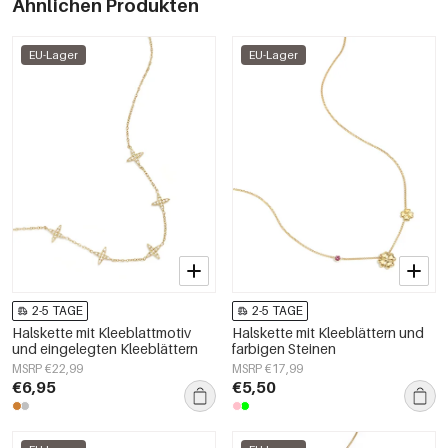
Ähnlichen Produkten
EU-Lager
EU-Lager
2-5 TAGE
2-5 TAGE
Halskette mit Kleeblattmotiv
Halskette mit Kleeblättern und
und eingelegten Kleeblättern
farbigen Steinen
MSRP €22,99
MSRP €17,99
€6,95
€5,50