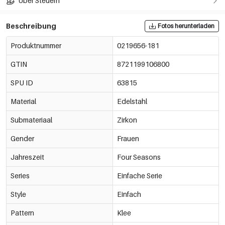
Über Steuern
Beschreibung
Fotos herunterladen
Produktnummer
0219656-181
GTIN
8721199106800
SPU ID
63815
Material
Edelstahl
Submateriaal
Zirkon
Gender
Frauen
Jahreszeit
Four Seasons
Series
Einfache Serie
Style
Einfach
Pattern
Klee