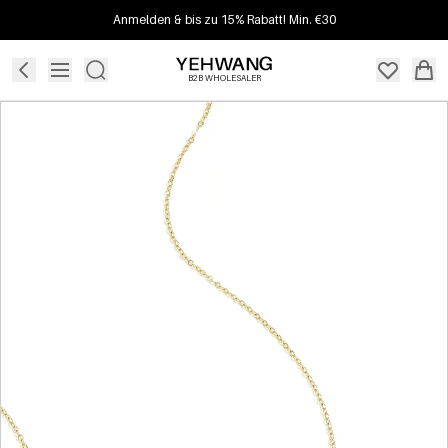
Anmelden & bis zu 15% Rabatt! Min. €30
B2B WHOLESALER