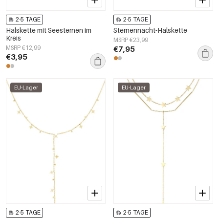
2-5 TAGE
2-5 TAGE
Halskette mit Seesternen im
Sternennacht-Halskette
Kreis
MSRP €23,99
MSRP €12,99
€7,95
€3,95
EU-Lager
EU-Lager
2-5 TAGE
2-5 TAGE