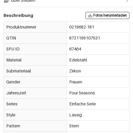
Über Steuern
Beschreibung
Fotos herunterladen
Produktnummer
0219682-181
GTIN
8721199107531
SPU ID
67464
Material
Edelstahl
Submateriaal
Zirkon
Gender
Frauen
Jahreszeit
Four Seasons
Series
Einfache Serie
Style
Lässig
Pattern
Stern