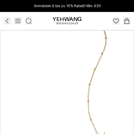
Anmelden & bis zu 15% Rabatt! Min. €30
B2B WHOLESALER