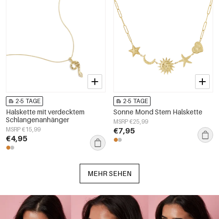
2-5 TAGE
2-5 TAGE
Halskette mit verdecktem
Sonne Mond Stern Halskette
Schlangenanhänger
MSRP €25,99
MSRP €15,99
€7,95
€4,95
MEHR SEHEN