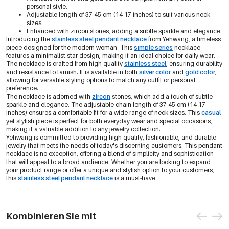
personal style.
Adjustable length of 37-45 cm (14-17 inches) to suit various neck
sizes.
Enhanced with zircon stones, adding a subtle sparkle and elegance.
Introducing the
stainless steel pendant necklace
from Yehwang, a timeless
piece designed for the modern woman. This
simple series
necklace
features a minimalist star design, making it an ideal choice for daily wear.
The necklace is crafted from high-quality
stainless steel
, ensuring durability
and resistance to tarnish. It is available in both
silver color
and
gold color
,
allowing for versatile styling options to match any outfit or personal
preference.
The necklace is adorned with
zircon
stones, which add a touch of subtle
sparkle and elegance. The adjustable chain length of 37-45 cm (14-17
inches) ensures a comfortable fit for a wide range of neck sizes. This
casual
yet stylish piece is perfect for both everyday wear and special occasions,
making it a valuable addition to any jewelry collection.
Yehwang is committed to providing high-quality, fashionable, and durable
jewelry that meets the needs of today's discerning customers. This pendant
necklace is no exception, offering a blend of simplicity and sophistication
that will appeal to a broad audience. Whether you are looking to expand
your product range or offer a unique and stylish option to your customers,
this
stainless steel pendant necklace
is a must-have.
Kombinieren Sie mit