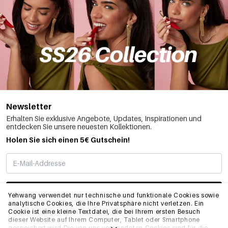
Newsletter
Erhalten Sie exklusive Angebote, Updates, Inspirationen und
entdecken Sie unsere neuesten Kollektionen.
Holen Sie sich einen 5€ Gutschein!
ABONNIEREN
Yehwang verwendet nur technische und funktionale Cookies sowie
analytische Cookies, die Ihre Privatsphäre nicht verletzen. Ein
Cookie ist eine kleine Textdatei, die bei Ihrem ersten Besuch
dieser Website auf Ihrem Computer, Tablet oder Smartphone
INFO
gespeichert wird.Die von uns verwendeten Cookies sind für die