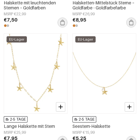
Halskette mit leuchtenden
Halsketten-Mittelstück Sterne –
Sternen – Goldfarben
Goldfarbe - Goldfarbefarbe
MSRP €22,99
MSRP €26,99
€7,50
€8,95
EU-Lager
EU-Lager
2-5 TAGE
2-5 TAGE
Lange Halskette mit Stern
Seestern-Halskette
MSRP €25,99
MSRP €15,99
€7,95
€5,25