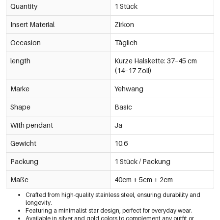
Quantity
1 Stück
Insert Material
Zirkon
Occasion
Täglich
length
Kurze Halskette: 37–45 cm
(14–17 Zoll)
Marke
Yehwang
Shape
Basic
With pendant
Ja
Gewicht
10.6
Packung
1 Stück / Packung
Maße
40cm + 5cm + 2cm
Crafted from high-quality stainless steel, ensuring durability and
longevity.
Featuring a minimalist star design, perfect for everyday wear.
Available in silver and gold colors to complement any outfit or