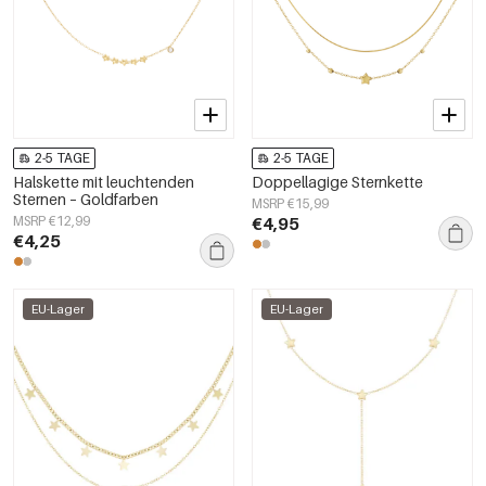
2-5 TAGE
2-5 TAGE
Halskette mit leuchtenden
Doppellagige Sternkette
Sternen – Goldfarben
MSRP €15,99
MSRP €12,99
€4,95
€4,25
EU-Lager
EU-Lager