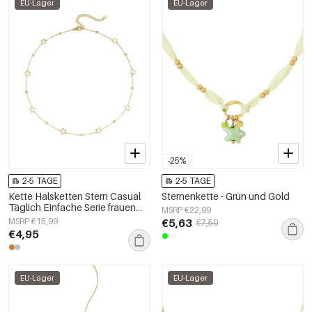
EU-Lager
EU-Lager
-25%
2-5 TAGE
2-5 TAGE
Kette Halsketten Stern Casual
Sternenkette - Grün und Gold
Täglich Einfache Serie frauen
MSRP €22,99
schmuck
MSRP €15,99
€5,63
€7,50
€4,95
EU-Lager
EU-Lager