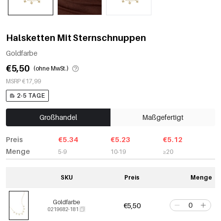
Halsketten Mit Sternschnuppen
Goldfarbe
€5,50
(ohne MwSt.)
MSRP €17,99
2-5 TAGE
Großhandel
Maßgefertigt
Preis
€5.34
€5.23
€5.12
Menge
5-9
10-19
≥20
SKU
Preis
Menge
Goldfarbe
€5,50
0219682-181