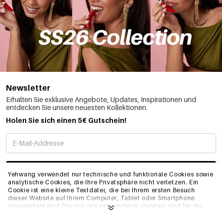
Newsletter
Erhalten Sie exklusive Angebote, Updates, Inspirationen und
entdecken Sie unsere neuesten Kollektionen.
Holen Sie sich einen 5€ Gutschein!
ABONNIEREN
Yehwang verwendet nur technische und funktionale Cookies sowie
analytische Cookies, die Ihre Privatsphäre nicht verletzen. Ein
Cookie ist eine kleine Textdatei, die bei Ihrem ersten Besuch
dieser Website auf Ihrem Computer, Tablet oder Smartphone
INFO
gespeichert wird.Die von uns verwendeten Cookies sind für die
technische Funktionalität der Website und Ihre
Benutzerfreundlichkeit notwendig. Sie ermöglichen es der