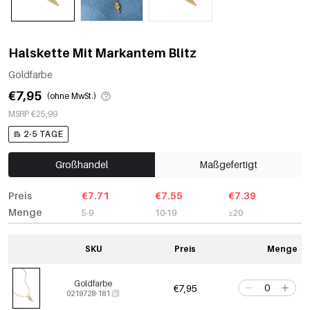
Halskette Mit Markantem Blitz
Goldfarbe
€7,95
(ohne MwSt.)
MSRP €25,99
2-5 TAGE
Großhandel
Maßgefertigt
Preis
€7.71
€7.55
€7.39
Menge
5-9
10-19
≥20
SKU
Preis
Menge
Goldfarbe
€7,95
0219728-181