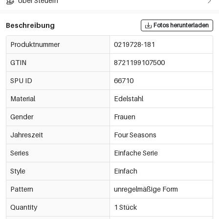
Über Steuern
Beschreibung
Fotos herunterladen
Produktnummer
0219728-181
GTIN
8721199107500
SPU ID
66710
Material
Edelstahl
Gender
Frauen
Jahreszeit
Four Seasons
Series
Einfache Serie
Style
Einfach
Pattern
unregelmäßige Form
Quantity
1 Stück