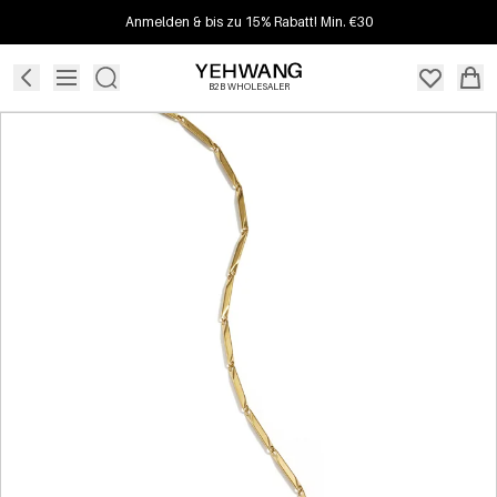
Anmelden & bis zu 15% Rabatt! Min. €30
B2B WHOLESALER