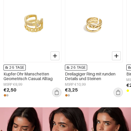
2-5 TAGE
2-5 TAGE
Kupfer Ohr Manschetten
Dreilagiger Ring mit runden
Bi
Geometrisch Casual Alltag
Details und Steinen
MS
MSRP €8,99
MSRP €10,99
€
€2,50
€3,25