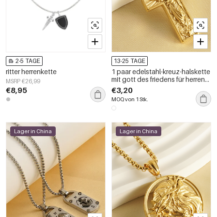
2-5 TAGE
13-25 TAGE
ritter herrenkette
1 paar edelstahl-kreuz-halskette
mit gott des friedens für herren
MSRP €26,99
und damen, retro-3d-geprägter
€8,95
€3,20
priester-anhänger, unisex-
MOQ von 1 Stk.
herren-halskette
Lager in China
Lager in China