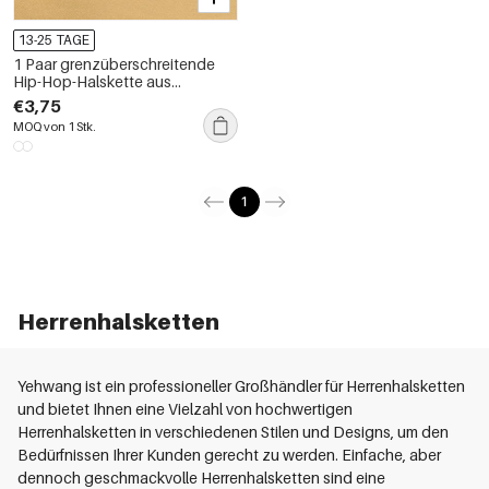
13-25 TAGE
1 Paar grenzüberschreitende
Hip-Hop-Halskette aus
hochwertigem Edelstahl mit
€3,75
quadratischem Anhänger und
MOQ von 1 Stk.
Nischendesign, trendige
rechteckige Zirkonia-Halskette
für Männer und Frauen, Unisex-
Halskette für Männer
1
Herrenhalsketten
Yehwang ist ein professioneller Großhändler für Herrenhalsketten
und bietet Ihnen eine Vielzahl von hochwertigen
Herrenhalsketten in verschiedenen Stilen und Designs, um den
Bedürfnissen Ihrer Kunden gerecht zu werden. Einfache, aber
dennoch geschmackvolle Herrenhalsketten sind eine