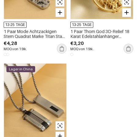
13-25 TAGE
13-25 TAGE
1 Paar Mode Achtzackigen
1 Paar Thorn God 3D-Relief 18
Stern Quadrat Marke Titan Stahl
Karat Edelstahlanhänger
Anhänger Halskette Retro
trendige grenzüberschreitende
€4,28
€3,20
Persönlichkeit Stahl Anker
Retro-Halskette aus Titanstahl
MOQ von 1 Stk.
MOQ von 1 Stk.
Halskette Unisex männer
für Herren und Damen, Unisex-
halskette
Herrenhalskette
Lager in China