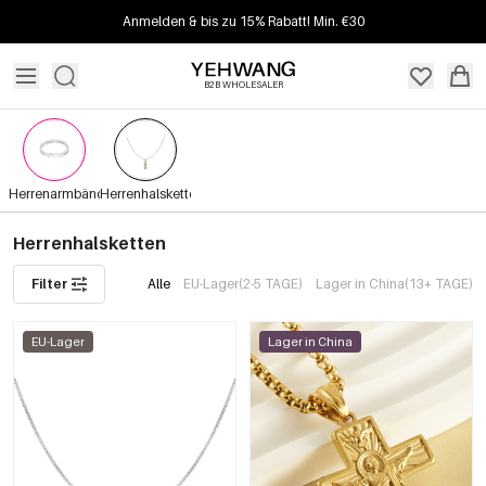
Anmelden & bis zu 15% Rabatt! Min. €30
B2B WHOLESALER
Herrenarmbänder
Herrenhalsketten
Herrenhalsketten
Filter
Alle
EU-Lager(2-5 TAGE)
Lager in China(13+ TAGE)
EU-Lager
Lager in China