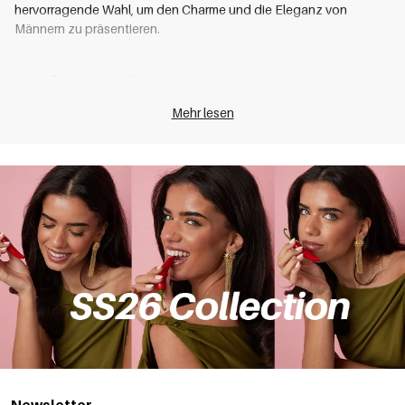
hervorragende Wahl, um den Charme und die Eleganz von
Männern zu präsentieren.
Großhandel für Herrenhalsketten
Mehr lesen
In unserer Großhandelskollektion finden Sie eine Vielzahl von
Herrenhalskettenstilen, von klassisch bis trendy, von einfach bis
komplex. Ob es sich um Stahlketten, Perlenketten oder modische
Anhängerdesigns handelt, wir bieten eine vielfältige Auswahl, um
den verschiedenen Vorlieben der Kunden gerecht zu werden.
Die Designs unserer Halsketten sind sowohl klassisch als auch
trendy und eignen sich für verschiedene Anlässe, ob für den
täglichen Freizeitgebrauch oder formelle Veranstaltungen, sie
können Ihren einzigartigen Geschmack zum Ausdruck bringen.
Elegante Ketten kombiniert mit exquisiten
Ringen
, Armbändern
oder einzigartigen
Broschen
zeigen feinen Geschmack und
persönlichen Charme. Ob als täglicher
Schmuck
oder als
Accessoire
für besondere Anlässe, Schmuckaccessoires können