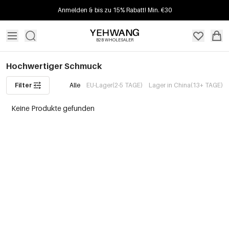
Anmelden & bis zu 15% Rabatt! Min. €30
B2B WHOLESALER
Hochwertiger Schmuck
Filter
Alle
EU-Lager(2-5 TAGE)
Lager in China(13+ TAGE)
Keine Produkte gefunden