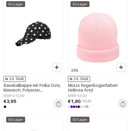
EU-Lager
EU-Lager
-20%
2-5 TAGE
2-5 TAGE
Baseballkappe mit Polka Dots,
Mütze Regenbogenfarben
klassisch, Polyester,
Hellrosa Acryl
Alltagsaccessoire
MSRP €10,99
MSRP €6,99
€3,95
€1,80
€2,25
+15
EU-Lager
EU-Lager