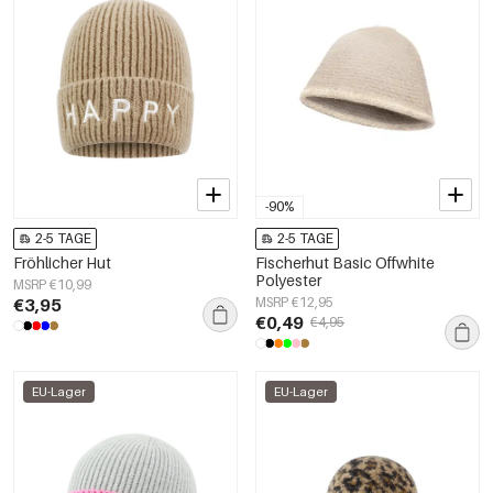
-90%
2-5 TAGE
2-5 TAGE
Fröhlicher Hut
Fischerhut Basic Offwhite
Polyester
MSRP €10,99
€3,95
MSRP €12,95
€0,49
€4,95
EU-Lager
EU-Lager