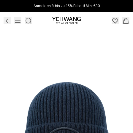
Anmelden & bis zu 15% Rabatt! Min. €30
B2B WHOLESALER