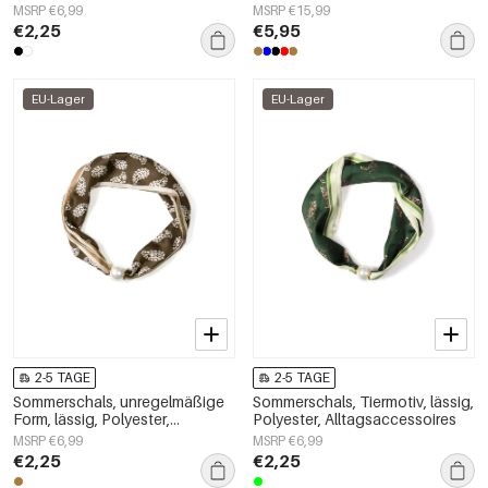
Alltagsaccessoires
Alltagsaccessoires
MSRP €6,99
MSRP €15,99
€2,25
€5,95
EU-Lager
EU-Lager
2-5 TAGE
2-5 TAGE
Sommerschals, unregelmäßige
Sommerschals, Tiermotiv, lässig,
Form, lässig, Polyester,
Polyester, Alltagsaccessoires
Alltagsaccessoires
MSRP €6,99
MSRP €6,99
€2,25
€2,25