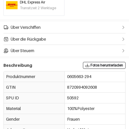
DHL Express Air
Hellrosa
€4,50
Transitzeit 2 Werktage
0605663-374
Aprikose
Über Verschiffen
€4,50
0605663-084
Über die Rückgabe
Armeegrün
€4,50
Über Steuern
0605663-454
Beschreibung
Fotos herunterladen
Schwarz
€4,50
0605663-014
Produktnummer
0605663-294
GTIN
8720994092608
Hellgrau
€4,50
0605663-924
SPU ID
50592
Material
100%Polyester
khaki
€4,50
0605663-534
Gender
Frauen