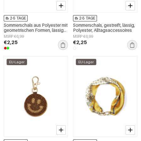
2-5 TAGE
2-5 TAGE
Sommerschals aus Polyester mit
Sommerschals, gestreift, lässig,
geometrischen Formen, lässige
Polyester, Alltagsaccessoires
Accessoires für jeden Tag
MSRP €6,99
MSRP €6,99
€2,25
€2,25
EU-Lager
EU-Lager