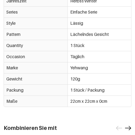
Jahreszeit
Rosa Blau
Herbst/Winter
€4,50
0605663-584
Series
Einfache Serie
Weiß
Style
Lässig
€4,50
0605663-054
Pattern
Lächelndes Gesicht
Kaffeebraun
Quantity
1 Stück
€4,50
0605663-514
Occasion
Täglich
-5%
Braun
€4,28
Marke
Yehwang
0605663-524
€4,50
(Pre-order WEEK33)
Gewicht
120g
Grau
€4,50
Packung
1 Stück / Packung
0605663-904
Maße
22cm x 22cm x 0cm
Kombinieren Sie mit