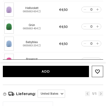
Hellviolett
€4,50
0605663-604
Grün
€4,50
0605663-404
Babyblau
€4,50
0605663-204
Rosenrot
€4,50
0605663-354
ADD
-5%
Orange
€4,28
0605663-734
€4,50
(Pre-order WEEK33)
Lieferung:
Rosa
1/1
United States
€4,50
0605663-334