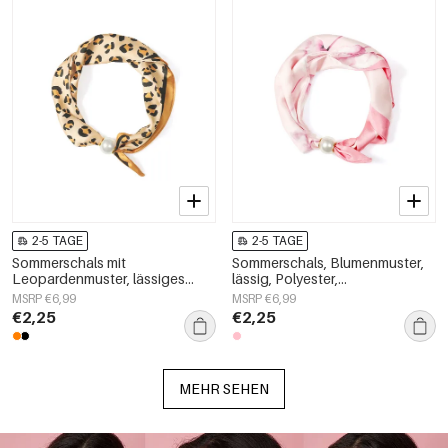
2-5 TAGE
2-5 TAGE
Sommerschals mit
Sommerschals, Blumenmuster,
Leopardenmuster, lässiges
lässig, Polyester,
Polyester, Alltagsaccessoires
Alltagsaccessoires
MSRP €6,99
MSRP €6,99
€2,25
€2,25
MEHR SEHEN