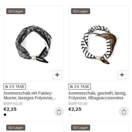
EU-Lager
EU-Lager
2-5 TAGE
2-5 TAGE
Sommerschals mit Paisley-
Sommerschals, gestreift, lässig,
Muster, lässiges Polyester,
Polyester, Alltagsaccessoires
Alltagsaccessoires
MSRP €6,99
MSRP €6,99
€2,25
€2,25
EU-Lager
EU-Lager