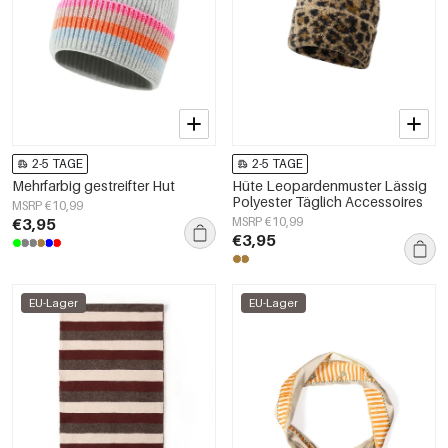
2-5 TAGE
2-5 TAGE
Mehrfarbig gestreifter Hut
Hüte Leopardenmuster Lässig
Polyester Täglich Accessoires
MSRP €10,99
€3,95
MSRP €10,99
€3,95
EU-Lager
EU-Lager