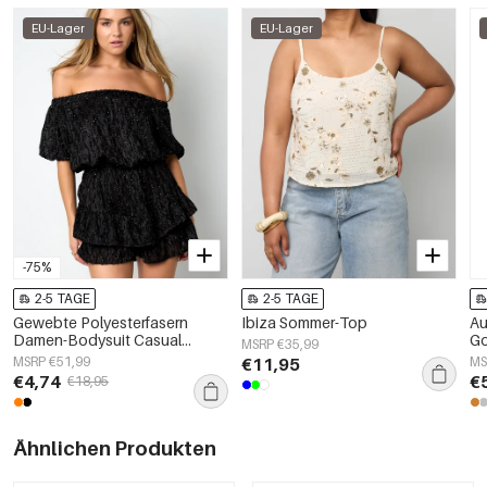
EU-Lager
EU-Lager
-75%
2-5 TAGE
2-5 TAGE
Gewebte Polyesterfasern
Ibiza Sommer-Top
Au
Damen-Bodysuit Casual
Go
MSRP €35,99
Einfarbig Rüschenrand
MSRP €51,99
€11,95
MS
€4,74
€
€18,95
Ähnlichen Produkten