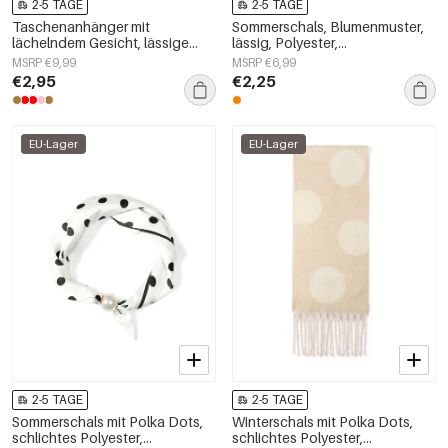
2-5 TAGE
2-5 TAGE
Taschenanhänger mit
Sommerschals, Blumenmuster,
lächelndem Gesicht, lässige
lässig, Polyester,
Gläser, Alltagsaccessoires
Alltagsaccessoires
MSRP €9,99
MSRP €6,99
€2,95
€2,25
EU-Lager
EU-Lager
2-5 TAGE
2-5 TAGE
Sommerschals mit Polka Dots,
Winterschals mit Polka Dots,
schlichtes Polyester,
schlichtes Polyester,