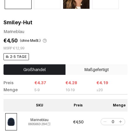
Smiley-Hut
Marineblau
€4,50
(ohne MwSt.)
MSRP €12,99
2-5 TAGE
Großhandel
Maßgefertigt
Preis
€4.37
€4.28
€4.19
Menge
5-9
10-19
≥20
SKU
Preis
Menge
Marineblau
€4,50
0605663-294