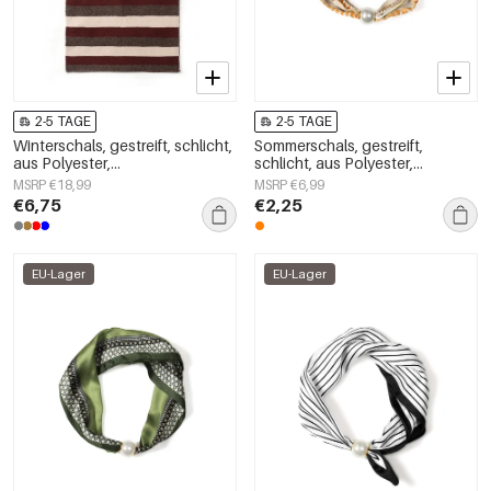
2-5 TAGE
2-5 TAGE
Winterschals, gestreift, schlicht,
Sommerschals, gestreift,
aus Polyester,
schlicht, aus Polyester,
Alltagsaccessoires
Alltagsaccessoires
MSRP €18,99
MSRP €6,99
€6,75
€2,25
EU-Lager
EU-Lager