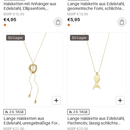
Halsketten mit Anhänger aus
Lange Halskette aus Edelstahl,
Edelstahl, Ellipsenform,
geometrische Form, schlichte
schlichte Serie
Alltags-Serie, Damenschmuck
MSRP €15,99
MSRP €19,99
„Alltagsschmuck“,
€4,95
€5,95
Damenschmuck
EU-Lager
EU-Lager
2-5 TAGE
2-5 TAGE
Lange Halsketten aus
Lange Halskette aus Edelstahl,
Edelstahl, unregelmäßige Form,
Fischmotiv, lässig-schlichte
schlichte Alltags-Serie,
Serie, Damenschmuck
MSRP €22,99
MSRP €20,99