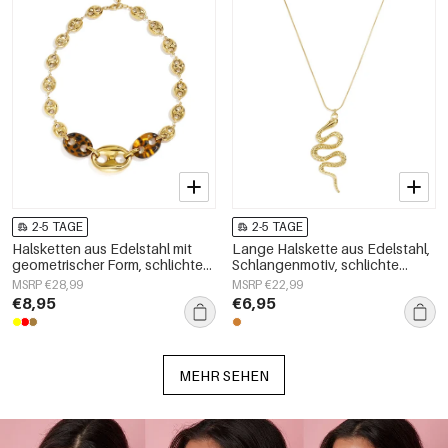
2-5 TAGE
2-5 TAGE
Halsketten aus Edelstahl mit
Lange Halskette aus Edelstahl,
geometrischer Form, schlichte
Schlangenmotiv, schlichte
Alltags-Serie, Damenschmuck
Alltags-Serie, Damenschmuck
MSRP €28,99
MSRP €22,99
€8,95
€6,95
MEHR SEHEN