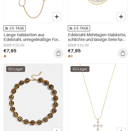
2-5 TAGE
2-5 TAGE
Lange Halsketten aus
Edelstahl-Mehrlagen-Halskette,
Edelstahl, unregelmäßige Form,
schlichte und lässige Serie für
schlichte Alltags-Serie,
Damen
MSRP €25,99
MSRP €25,99
Damenschmuck
€7,95
€7,95
EU-Lager
EU-Lager