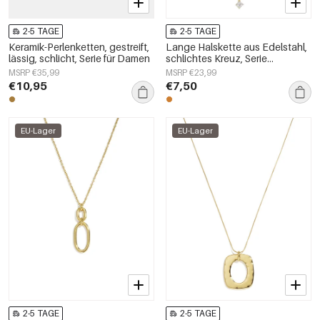
2-5 TAGE
2-5 TAGE
Keramik-Perlenketten, gestreift,
Lange Halskette aus Edelstahl,
lässig, schlicht, Serie für Damen
schlichtes Kreuz, Serie
„Alltagsschmuck“,
MSRP €35,99
MSRP €23,99
Damenschmuck
€10,95
€7,50
EU-Lager
EU-Lager
2-5 TAGE
2-5 TAGE