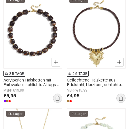
EU-Lager
EU-Lager
2-5 TAGE
2-5 TAGE
Acrylperlen-Halsketten mit
Geflochtene Halskette aus
Farbverlauf, schlichte Alltags-
Edelstahl, Herzform, schlichte
Serie, Damenschmuck
Alltags-Serie, Damenschmuck
MSRP €19,99
MSRP €15,99
€5,95
€4,95
EU-Lager
EU-Lager