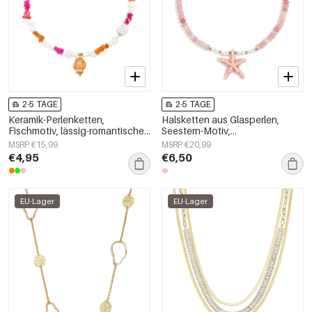
2-5 TAGE
2-5 TAGE
Keramik-Perlenketten,
Halsketten aus Glasperlen,
Fischmotiv, lässig-romantische
Seestern-Motiv,
Serie, Damenschmuck
Urlaubs-/Strand-Romantik-Serie,
MSRP €15,99
MSRP €20,99
Damenschmuck
€4,95
€6,50
EU-Lager
EU-Lager