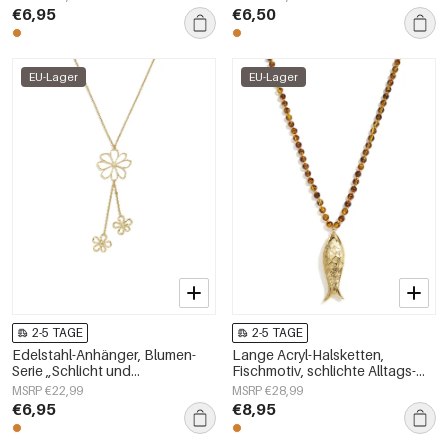
Damenschmuck
€6,95
€6,50
EU-Lager
EU-Lager
2-5 TAGE
2-5 TAGE
Edelstahl-Anhänger, Blumen-
Lange Acryl-Halsketten,
Serie „Schlicht und
Fischmotiv, schlichte Alltags-
alltagstauglich“,
Serie, Damenschmuck
MSRP €22,99
MSRP €28,99
Damenschmuck
€6,95
€8,95