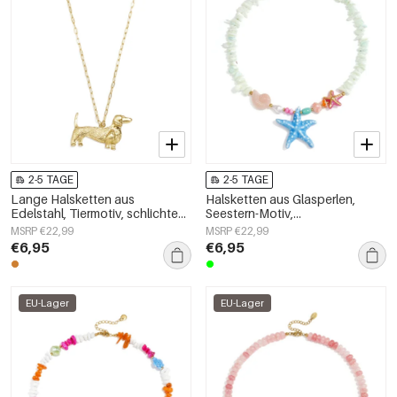
2-5 TAGE
2-5 TAGE
Lange Halsketten aus
Halsketten aus Glasperlen,
Edelstahl, Tiermotiv, schlichte
Seestern-Motiv,
Alltags-Serie, Damenschmuck
Urlaubs-/Strand-Romantik-Serie,
MSRP €22,99
MSRP €22,99
Damenschmuck
€6,95
€6,95
EU-Lager
EU-Lager