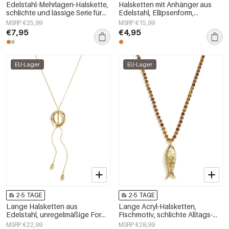
Edelstahl-Mehrlagen-Halskette,
Halsketten mit Anhänger aus
schlichte und lässige Serie für
Edelstahl, Ellipsenform,
Damen
schlichte Serie
MSRP €25,99
MSRP €15,99
„Alltagsschmuck“,
€7,95
€4,95
Damenschmuck
EU-Lager
EU-Lager
2-5 TAGE
2-5 TAGE
Lange Halsketten aus
Lange Acryl-Halsketten,
Edelstahl, unregelmäßige Form,
Fischmotiv, schlichte Alltags-
schlichte Alltags-Serie,
Serie, Damenschmuck
MSRP €22,99
MSRP €28,99