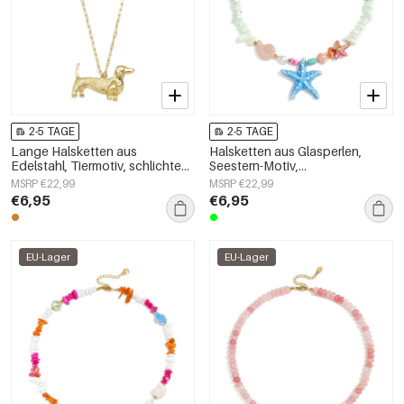
2-5 TAGE
2-5 TAGE
Lange Halsketten aus
Halsketten aus Glasperlen,
Edelstahl, Tiermotiv, schlichte
Seestern-Motiv,
Alltags-Serie, Damenschmuck
Urlaubs-/Strand-Romantik-Serie,
MSRP €22,99
MSRP €22,99
Damenschmuck
€6,95
€6,95
EU-Lager
EU-Lager