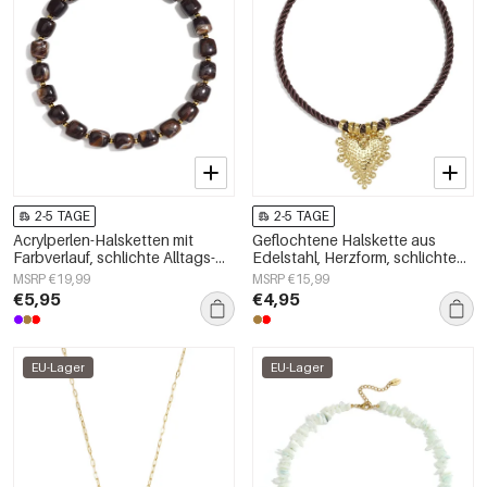
2-5 TAGE
2-5 TAGE
Acrylperlen-Halsketten mit
Geflochtene Halskette aus
Farbverlauf, schlichte Alltags-
Edelstahl, Herzform, schlichte
Serie, Damenschmuck
Alltags-Serie, Damenschmuck
MSRP €19,99
MSRP €15,99
€5,95
€4,95
EU-Lager
EU-Lager