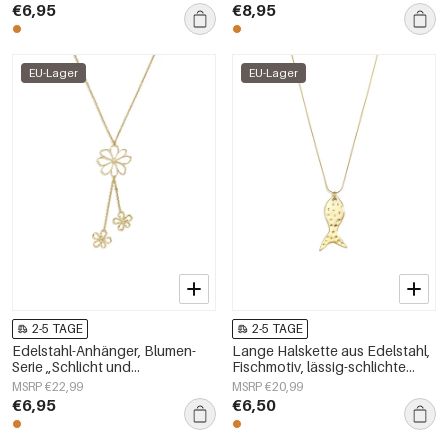
Damenschmuck
€6,95
€8,95
EU-Lager
EU-Lager
2-5 TAGE
2-5 TAGE
Edelstahl-Anhänger, Blumen-
Lange Halskette aus Edelstahl,
Serie „Schlicht und
Fischmotiv, lässig-schlichte
alltagstauglich“,
Serie, Damenschmuck
MSRP €22,99
MSRP €20,99
Damenschmuck
€6,95
€6,50