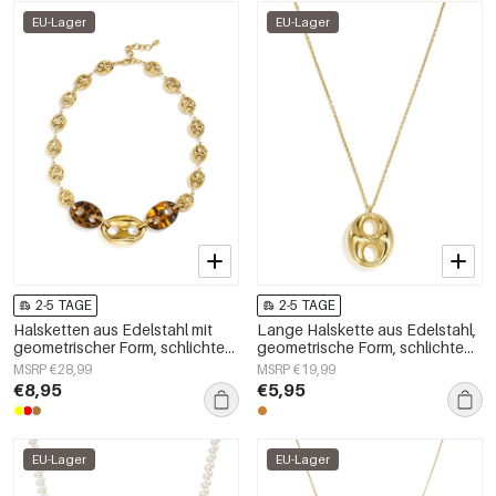
EU-Lager
EU-Lager
2-5 TAGE
2-5 TAGE
Halsketten aus Edelstahl mit
Lange Halskette aus Edelstahl,
geometrischer Form, schlichte
geometrische Form, schlichte
Alltags-Serie, Damenschmuck
Alltags-Serie, Damenschmuck
MSRP €28,99
MSRP €19,99
€8,95
€5,95
EU-Lager
EU-Lager