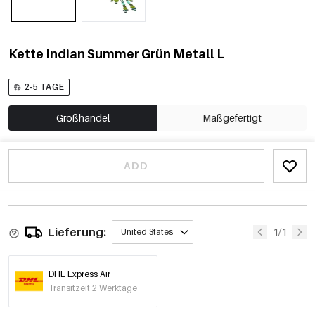
Kette Indian Summer Grün Metall L
2-5 TAGE
Großhandel
Maßgefertigt
ADD
Lieferung:
1/1
United States
DHL Express Air
Transitzeit 2 Werktage