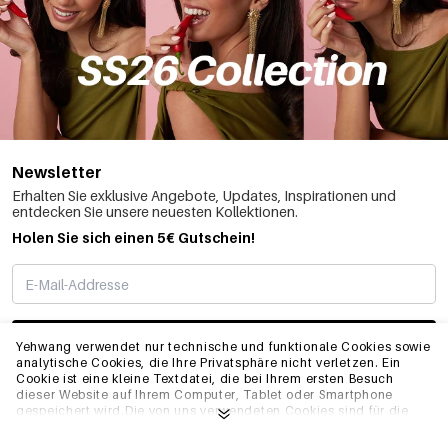
Newsletter
Erhalten Sie exklusive Angebote, Updates, Inspirationen und
entdecken Sie unsere neuesten Kollektionen.
Holen Sie sich einen 5€ Gutschein!
ABONNIEREN
Yehwang verwendet nur technische und funktionale Cookies sowie
analytische Cookies, die Ihre Privatsphäre nicht verletzen. Ein
Cookie ist eine kleine Textdatei, die bei Ihrem ersten Besuch
dieser Website auf Ihrem Computer, Tablet oder Smartphone
INFO
gespeichert wird.Die von uns verwendeten Cookies sind für die
technische Funktionalität der Website und Ihre
Benutzerfreundlichkeit notwendig. Sie ermöglichen es der