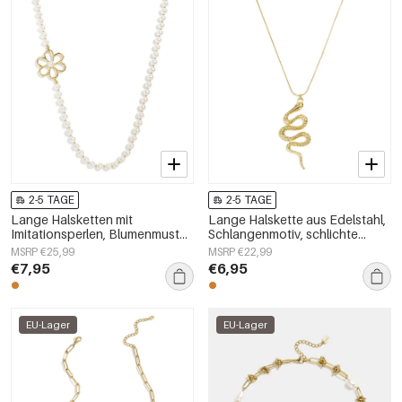
2-5 TAGE
2-5 TAGE
Lange Halsketten mit
Lange Halskette aus Edelstahl,
Imitationsperlen, Blumenmuster,
Schlangenmotiv, schlichte
schlichte und elegante
Alltags-Serie, Damenschmuck
MSRP €25,99
MSRP €22,99
Damenschmuckserie
€7,95
€6,95
EU-Lager
EU-Lager