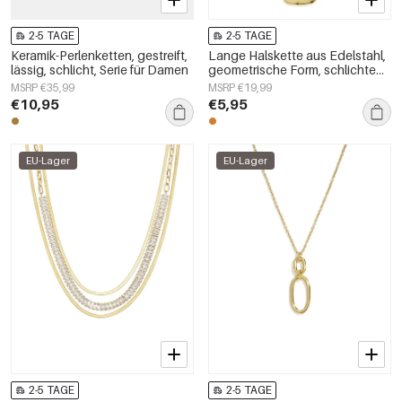
2-5 TAGE
2-5 TAGE
Keramik-Perlenketten, gestreift,
Lange Halskette aus Edelstahl,
lässig, schlicht, Serie für Damen
geometrische Form, schlichte
Alltags-Serie, Damenschmuck
MSRP €35,99
MSRP €19,99
€10,95
€5,95
EU-Lager
EU-Lager
2-5 TAGE
2-5 TAGE