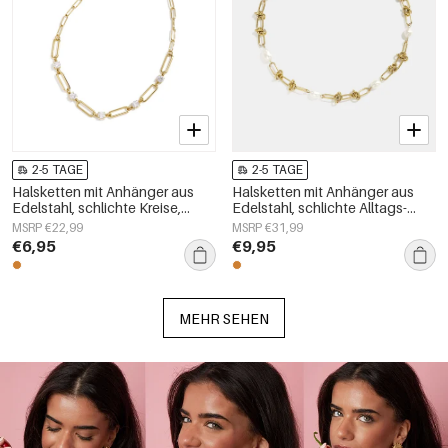
2-5 TAGE
2-5 TAGE
Halsketten mit Anhänger aus
Halsketten mit Anhänger aus
Edelstahl, schlichte Kreise,
Edelstahl, schlichte Alltags-
Alltagsschmuck-Serie,
Serie, Damenschmuck
MSRP €22,99
MSRP €31,99
Damenschmuck
€6,95
€9,95
MEHR SEHEN