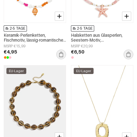
2-5 TAGE
2-5 TAGE
Keramik-Perlenketten,
Halsketten aus Glasperlen,
Fischmotiv, lässig-romantische
Seestern-Motiv,
Serie, Damenschmuck
Urlaubs-/Strand-Romantik-Serie,
MSRP €15,99
MSRP €20,99
Damenschmuck
€4,95
€6,50
EU-Lager
EU-Lager