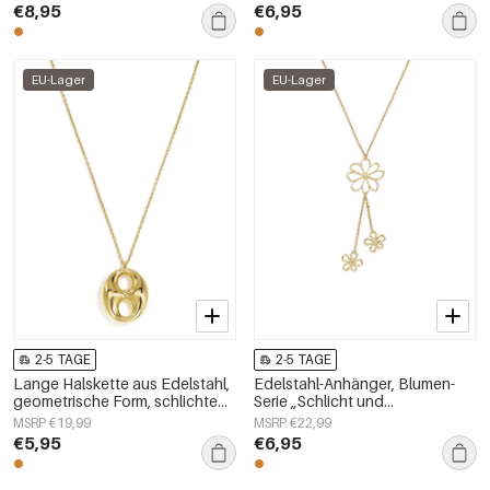
Damenschmuck
€8,95
€6,95
EU-Lager
EU-Lager
2-5 TAGE
2-5 TAGE
Lange Halskette aus Edelstahl,
Edelstahl-Anhänger, Blumen-
geometrische Form, schlichte
Serie „Schlicht und
Alltags-Serie, Damenschmuck
alltagstauglich“,
MSRP €19,99
MSRP €22,99
Damenschmuck
€5,95
€6,95