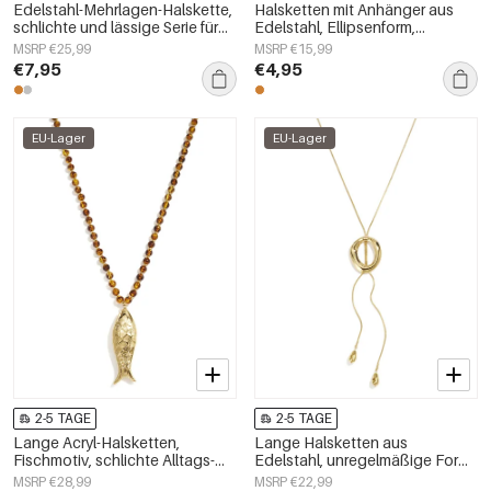
Edelstahl-Mehrlagen-Halskette,
Halsketten mit Anhänger aus
schlichte und lässige Serie für
Edelstahl, Ellipsenform,
Damen
schlichte Serie
MSRP €25,99
MSRP €15,99
„Alltagsschmuck“,
€7,95
€4,95
Damenschmuck
EU-Lager
EU-Lager
2-5 TAGE
2-5 TAGE
Lange Acryl-Halsketten,
Lange Halsketten aus
Fischmotiv, schlichte Alltags-
Edelstahl, unregelmäßige Form,
Serie, Damenschmuck
schlichte Alltags-Serie,
MSRP €28,99
MSRP €22,99