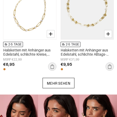
2-5 TAGE
2-5 TAGE
Halsketten mit Anhänger aus
Halsketten mit Anhänger aus
Edelstahl, schlichte Kreise,
Edelstahl, schlichte Alltags-
Alltagsschmuck-Serie,
Serie, Damenschmuck
MSRP €22,99
MSRP €31,99
Damenschmuck
€6,95
€9,95
MEHR SEHEN