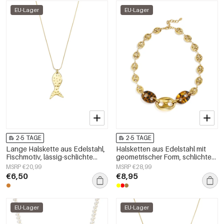
EU-Lager
EU-Lager
2-5 TAGE
2-5 TAGE
Lange Halskette aus Edelstahl,
Halsketten aus Edelstahl mit
Fischmotiv, lässig-schlichte
geometrischer Form, schlichte
Serie, Damenschmuck
Alltags-Serie, Damenschmuck
MSRP €20,99
MSRP €28,99
€6,50
€8,95
EU-Lager
EU-Lager