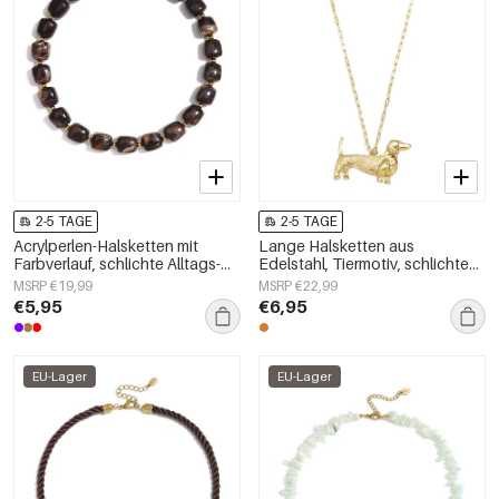
2-5 TAGE
2-5 TAGE
Acrylperlen-Halsketten mit
Lange Halsketten aus
Farbverlauf, schlichte Alltags-
Edelstahl, Tiermotiv, schlichte
Serie, Damenschmuck
Alltags-Serie, Damenschmuck
MSRP €19,99
MSRP €22,99
€5,95
€6,95
EU-Lager
EU-Lager