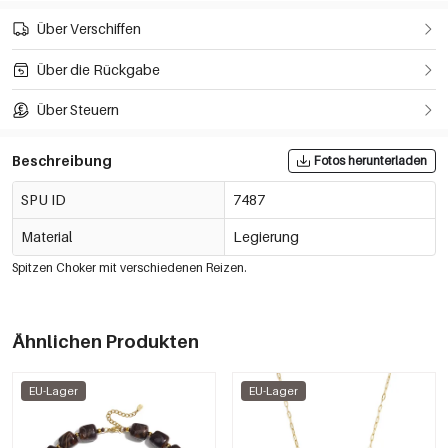
Über Verschiffen
Über die Rückgabe
Über Steuern
Beschreibung
Fotos herunterladen
SPU ID
7487
Material
Legierung
Spitzen Choker mit verschiedenen Reizen.
Ähnlichen Produkten
EU-Lager
EU-Lager