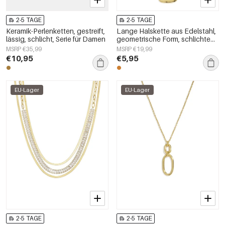
2-5 TAGE
2-5 TAGE
Keramik-Perlenketten, gestreift,
Lange Halskette aus Edelstahl,
lässig, schlicht, Serie für Damen
geometrische Form, schlichte
Alltags-Serie, Damenschmuck
MSRP €35,99
MSRP €19,99
€10,95
€5,95
EU-Lager
EU-Lager
2-5 TAGE
2-5 TAGE