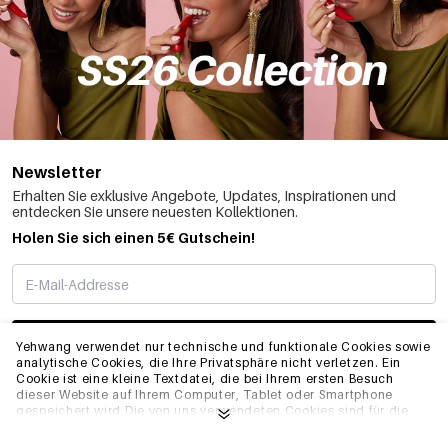
Newsletter
Erhalten Sie exklusive Angebote, Updates, Inspirationen und
entdecken Sie unsere neuesten Kollektionen.
Holen Sie sich einen 5€ Gutschein!
ABONNIEREN
Yehwang verwendet nur technische und funktionale Cookies sowie
analytische Cookies, die Ihre Privatsphäre nicht verletzen. Ein
Cookie ist eine kleine Textdatei, die bei Ihrem ersten Besuch
dieser Website auf Ihrem Computer, Tablet oder Smartphone
INFO
gespeichert wird.Die von uns verwendeten Cookies sind für die
technische Funktionalität der Website und Ihre
Benutzerfreundlichkeit notwendig. Sie ermöglichen es der