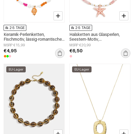
2-5 TAGE
2-5 TAGE
Keramik-Perlenketten,
Halsketten aus Glasperlen,
Fischmotiv, lässig-romantische
Seestern-Motiv,
Serie, Damenschmuck
Urlaubs-/Strand-Romantik-Serie,
MSRP €15,99
MSRP €20,99
Damenschmuck
€4,95
€6,50
EU-Lager
EU-Lager