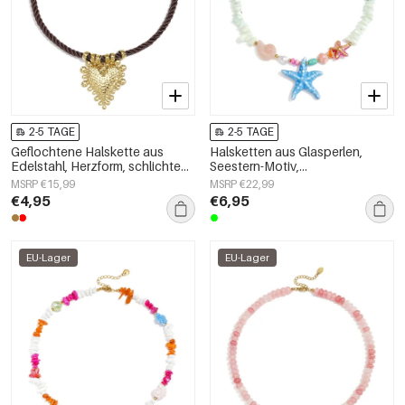
2-5 TAGE
2-5 TAGE
Geflochtene Halskette aus
Halsketten aus Glasperlen,
Edelstahl, Herzform, schlichte
Seestern-Motiv,
Alltags-Serie, Damenschmuck
Urlaubs-/Strand-Romantik-Serie,
MSRP €15,99
MSRP €22,99
Damenschmuck
€4,95
€6,95
EU-Lager
EU-Lager