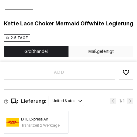
Kette Lace Choker Mermaid Offwhite Legierung
2-5 TAGE
Großhandel
Maßgefertigt
ADD
Lieferung:
1/1
United States
DHL Express Air
Transitzeit 2 Werktage