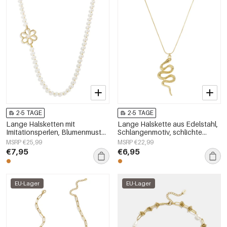
2-5 TAGE
2-5 TAGE
Lange Halsketten mit
Lange Halskette aus Edelstahl,
Imitationsperlen, Blumenmuster,
Schlangenmotiv, schlichte
schlichte und elegante
Alltags-Serie, Damenschmuck
MSRP €25,99
MSRP €22,99
Damenschmuckserie
€7,95
€6,95
EU-Lager
EU-Lager