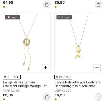
„Alltagsschmuck“,
€4,95
€5,95
Damenschmuck
EU-Lager
EU-Lager
2-5 TAGE
2-5 TAGE
Lange Halsketten aus
Lange Halskette aus Edelstahl,
Edelstahl, unregelmäßige Form,
Fischmotiv, lässig-schlichte
schlichte Alltags-Serie,
Serie, Damenschmuck
MSRP €22,99
MSRP €20,99
Damenschmuck
€6,95
€6,50