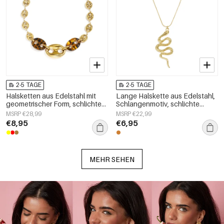
2-5 TAGE
2-5 TAGE
Halsketten aus Edelstahl mit
Lange Halskette aus Edelstahl,
geometrischer Form, schlichte
Schlangenmotiv, schlichte
Alltags-Serie, Damenschmuck
Alltags-Serie, Damenschmuck
MSRP €28,99
MSRP €22,99
€8,95
€6,95
MEHR SEHEN