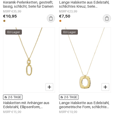
Keramik-Perlenketten, gestreift,
Lange Halskette aus Edelstahl,
lässig, schlicht, Serie für Damen
schlichtes Kreuz, Serie
„Alltagsschmuck“,
MSRP €35,99
MSRP €23,99
Damenschmuck
€10,95
€7,50
EU-Lager
EU-Lager
2-5 TAGE
2-5 TAGE
Halsketten mit Anhänger aus
Lange Halskette aus Edelstahl,
Edelstahl, Ellipsenform,
geometrische Form, schlichte
schlichte Serie
Alltags-Serie, Damenschmuck
MSRP €15,99
MSRP €19,99