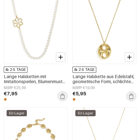
2-5 TAGE
2-5 TAGE
Lange Halsketten mit
Lange Halskette aus Edelstahl,
Imitationsperlen, Blumenmuster,
geometrische Form, schlichte
schlichte und elegante
Alltags-Serie, Damenschmuck
MSRP €25,99
MSRP €19,99
Damenschmuckserie
€7,95
€5,95
EU-Lager
EU-Lager