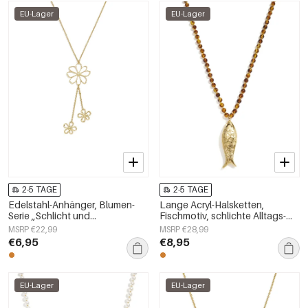
EU-Lager
EU-Lager
2-5 TAGE
2-5 TAGE
Edelstahl-Anhänger, Blumen-
Lange Acryl-Halsketten,
Serie „Schlicht und
Fischmotiv, schlichte Alltags-
alltagstauglich“,
Serie, Damenschmuck
MSRP €22,99
MSRP €28,99
Damenschmuck
€6,95
€8,95
EU-Lager
EU-Lager