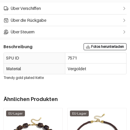
Über Verschiffen
Über die Rückgabe
Über Steuern
Beschreibung
Fotos herunterladen
SPU ID
7571
Material
Vergoldet
Trendy gold plated Kette
Ähnlichen Produkten
EU-Lager
EU-Lager