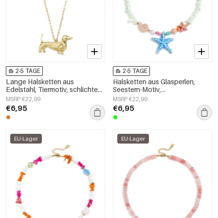
2-5 TAGE
2-5 TAGE
Lange Halsketten aus
Halsketten aus Glasperlen,
Edelstahl, Tiermotiv, schlichte
Seestern-Motiv,
Alltags-Serie, Damenschmuck
Urlaubs-/Strand-Romantik-Serie,
MSRP €22,99
MSRP €22,99
Damenschmuck
€6,95
€6,95
EU-Lager
EU-Lager