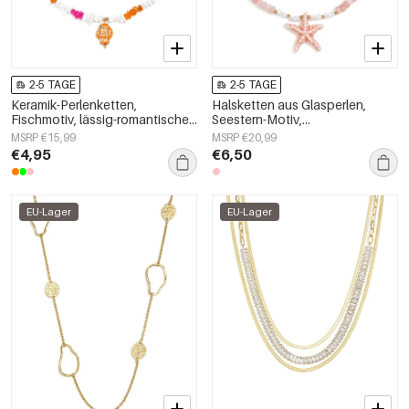
2-5 TAGE
2-5 TAGE
Keramik-Perlenketten,
Halsketten aus Glasperlen,
Fischmotiv, lässig-romantische
Seestern-Motiv,
Serie, Damenschmuck
Urlaubs-/Strand-Romantik-Serie,
MSRP €15,99
MSRP €20,99
Damenschmuck
€4,95
€6,50
EU-Lager
EU-Lager