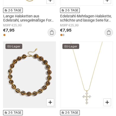
2-5 TAGE
2-5 TAGE
Lange Halsketten aus
Edelstahl-Mehrlagen-Halskette,
Edelstahl, unregelmäßige Form,
schlichte und lässige Serie für
schlichte Alltags-Serie,
Damen
MSRP €25,99
MSRP €25,99
Damenschmuck
€7,95
€7,95
EU-Lager
EU-Lager
2-5 TAGE
2-5 TAGE