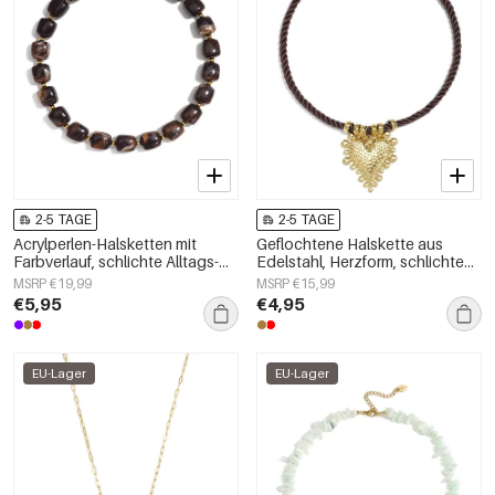
2-5 TAGE
2-5 TAGE
Acrylperlen-Halsketten mit
Geflochtene Halskette aus
Farbverlauf, schlichte Alltags-
Edelstahl, Herzform, schlichte
Serie, Damenschmuck
Alltags-Serie, Damenschmuck
MSRP €19,99
MSRP €15,99
€5,95
€4,95
EU-Lager
EU-Lager