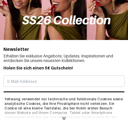
Newsletter
Erhalten Sie exklusive Angebote, Updates, Inspirationen und
entdecken Sie unsere neuesten Kollektionen.
Holen Sie sich einen 5€ Gutschein!
ABONNIEREN
Yehwang verwendet nur technische und funktionale Cookies sowie
analytische Cookies, die Ihre Privatsphäre nicht verletzen. Ein
Cookie ist eine kleine Textdatei, die bei Ihrem ersten Besuch
dieser Website auf Ihrem Computer, Tablet oder Smartphone
INFO
gespeichert wird.Die von uns verwendeten Cookies sind für die
technische Funktionalität der Website und Ihre
Benutzerfreundlichkeit notwendig. Sie ermöglichen es der