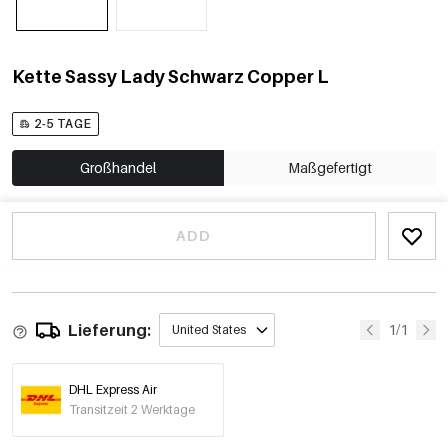
Kette Sassy Lady Schwarz Copper L
2-5 TAGE
Großhandel
Maßgefertigt
ADD
Lieferung:
1/1
United States
DHL Express Air
Transitzeit 2 Werktage