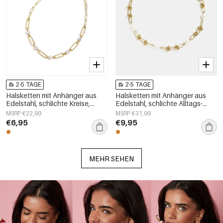
2-5 TAGE
2-5 TAGE
Halsketten mit Anhänger aus
Halsketten mit Anhänger aus
Edelstahl, schlichte Kreise,
Edelstahl, schlichte Alltags-
Alltagsschmuck-Serie,
Serie, Damenschmuck
MSRP €22,99
MSRP €31,99
Damenschmuck
€6,95
€9,95
MEHR SEHEN