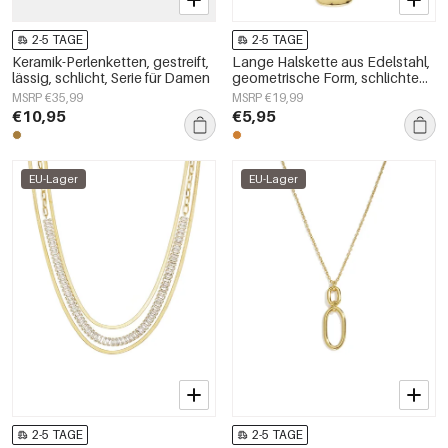
2-5 TAGE
2-5 TAGE
Keramik-Perlenketten, gestreift,
Lange Halskette aus Edelstahl,
lässig, schlicht, Serie für Damen
geometrische Form, schlichte
Alltags-Serie, Damenschmuck
MSRP €35,99
MSRP €19,99
€10,95
€5,95
EU-Lager
EU-Lager
2-5 TAGE
2-5 TAGE