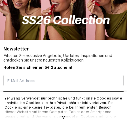
Newsletter
Erhalten Sie exklusive Angebote, Updates, Inspirationen und
entdecken Sie unsere neuesten Kollektionen.
Holen Sie sich einen 5€ Gutschein!
ABONNIEREN
Yehwang verwendet nur technische und funktionale Cookies sowie
analytische Cookies, die Ihre Privatsphäre nicht verletzen. Ein
Cookie ist eine kleine Textdatei, die bei Ihrem ersten Besuch
dieser Website auf Ihrem Computer, Tablet oder Smartphone
INFO
gespeichert wird.Die von uns verwendeten Cookies sind für die
technische Funktionalität der Website und Ihre
Benutzerfreundlichkeit notwendig. Sie ermöglichen es der