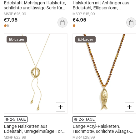
Edelstahl-Mehrlagen-Halskette,
Halsketten mit Anhänger aus
schlichte und lässige Serie für
Edelstahl, Ellipsenform,
Damen
schlichte Serie
MSRP €25,99
MSRP €15,99
„Alltagsschmuck“,
€7,95
€4,95
Damenschmuck
EU-Lager
EU-Lager
2-5 TAGE
2-5 TAGE
Lange Halsketten aus
Lange Acryl-Halsketten,
Edelstahl, unregelmäßige Form,
Fischmotiv, schlichte Alltags-
schlichte Alltags-Serie,
Serie, Damenschmuck
MSRP €22,99
MSRP €28,99