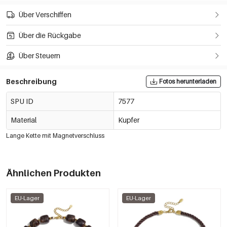
Über Verschiffen
Über die Rückgabe
Über Steuern
Beschreibung
Fotos herunterladen
SPU ID
7577
Material
Kupfer
Lange Kette mit Magnetverschluss
Ähnlichen Produkten
EU-Lager
EU-Lager