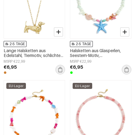
2-5 TAGE
2-5 TAGE
Lange Halsketten aus
Halsketten aus Glasperlen,
Edelstahl, Tiermotiv, schlichte
Seestern-Motiv,
Alltags-Serie, Damenschmuck
Urlaubs-/Strand-Romantik-Serie,
MSRP €22,99
MSRP €22,99
Damenschmuck
€6,95
€6,95
EU-Lager
EU-Lager