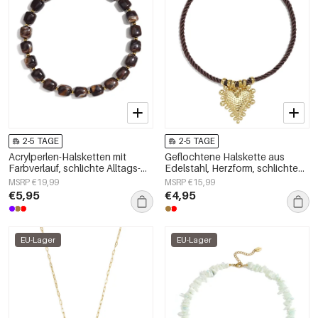
2-5 TAGE
2-5 TAGE
Acrylperlen-Halsketten mit
Geflochtene Halskette aus
Farbverlauf, schlichte Alltags-
Edelstahl, Herzform, schlichte
Serie, Damenschmuck
Alltags-Serie, Damenschmuck
MSRP €19,99
MSRP €15,99
€5,95
€4,95
EU-Lager
EU-Lager