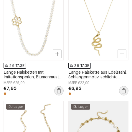
2-5 TAGE
2-5 TAGE
Lange Halsketten mit
Lange Halskette aus Edelstahl,
Imitationsperlen, Blumenmuster,
Schlangenmotiv, schlichte
schlichte und elegante
Alltags-Serie, Damenschmuck
MSRP €25,99
MSRP €22,99
Damenschmuckserie
€7,95
€6,95
EU-Lager
EU-Lager