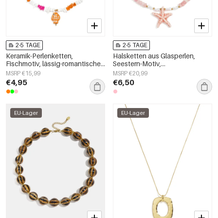
2-5 TAGE
2-5 TAGE
Keramik-Perlenketten,
Halsketten aus Glasperlen,
Fischmotiv, lässig-romantische
Seestern-Motiv,
Serie, Damenschmuck
Urlaubs-/Strand-Romantik-Serie,
MSRP €15,99
MSRP €20,99
Damenschmuck
€4,95
€6,50
EU-Lager
EU-Lager