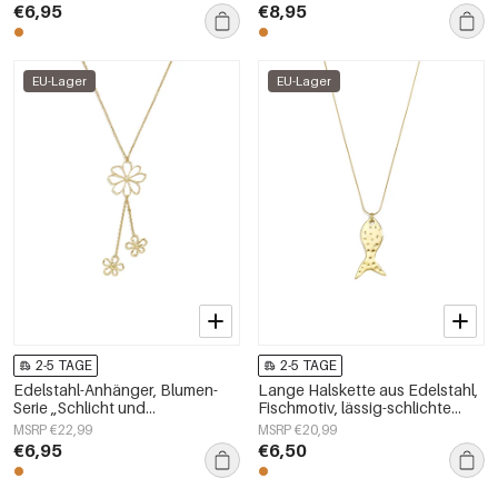
Damenschmuck
€6,95
€8,95
EU-Lager
EU-Lager
2-5 TAGE
2-5 TAGE
Edelstahl-Anhänger, Blumen-
Lange Halskette aus Edelstahl,
Serie „Schlicht und
Fischmotiv, lässig-schlichte
alltagstauglich“,
Serie, Damenschmuck
MSRP €22,99
MSRP €20,99
Damenschmuck
€6,95
€6,50