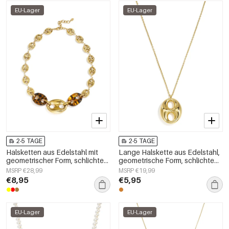
EU-Lager
EU-Lager
2-5 TAGE
2-5 TAGE
Halsketten aus Edelstahl mit
Lange Halskette aus Edelstahl,
geometrischer Form, schlichte
geometrische Form, schlichte
Alltags-Serie, Damenschmuck
Alltags-Serie, Damenschmuck
MSRP €28,99
MSRP €19,99
€8,95
€5,95
EU-Lager
EU-Lager