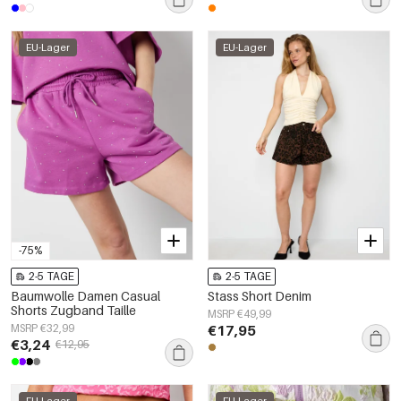
EU-Lager
EU-Lager
-75%
2-5 TAGE
2-5 TAGE
Baumwolle Damen Casual
Stass Short Denim
Shorts Zugband Taille
MSRP €49,99
MSRP €32,99
€17,95
€3,24
€12,95
EU-Lager
EU-Lager