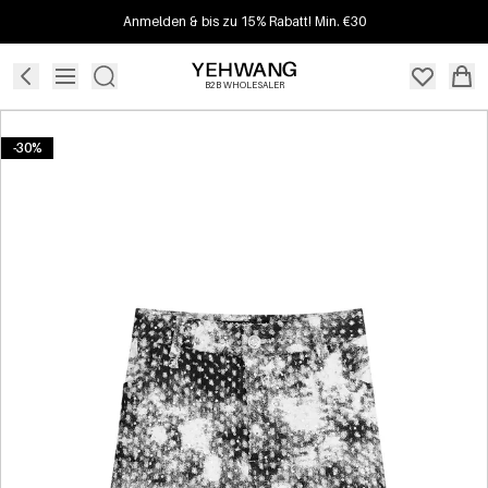
Anmelden & bis zu 15% Rabatt! Min. €30
B2B WHOLESALER
-30%