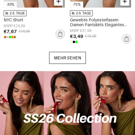
-30%
-75%
2-5 TAGE
2-5 TAGE
NYC Short
Gewebte Polyesterfasern
Damen Pantskirts Elegantes
MSRP €29,99
Einfarbig Frühling/Sommer
€7,67
MSRP €37,99
€10,95
€3,49
€13,95
MEHR SEHEN