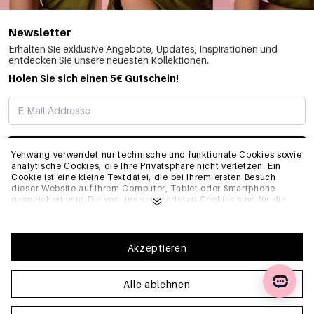
Newsletter
Erhalten Sie exklusive Angebote, Updates, Inspirationen und
entdecken Sie unsere neuesten Kollektionen.
Holen Sie sich einen 5€ Gutschein!
ABONNIEREN
Yehwang verwendet nur technische und funktionale Cookies sowie
analytische Cookies, die Ihre Privatsphäre nicht verletzen. Ein
Cookie ist eine kleine Textdatei, die bei Ihrem ersten Besuch
dieser Website auf Ihrem Computer, Tablet oder Smartphone
INFO
gespeichert wird.Die von uns verwendeten Cookies sind für die
technische Funktionalität der Website und Ihre
Benutzerfreundlichkeit notwendig. Sie ermöglichen es der
Website, ordnungsgemäß zu funktionieren und z.B. Ihre
ALLGEMEIN
bevorzugten Einstellungen zu speichern. Sie ermöglichen es uns
Akzeptieren
auch, unsere Website zu optimieren.Um sicherzustellen, dass Sie
eine gute Browsing- und Einkaufserfahrung auf Yehwang haben,
empfehlen wir Ihnen, unserer Sammlung und Verwendung von
Alle ablehnen
FAQ
Cookies zuzustimmen. Sie können sich von Cookies abmelden,
indem Sie die Einstellungen Ihres Internetbrowsers anpassen,
sodass er keine Cookies mehr speichert. Sie können auch alle