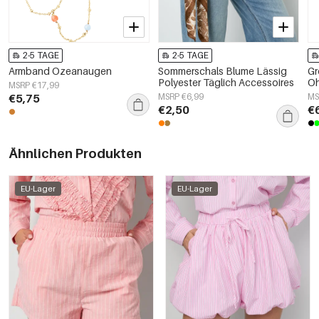
2-5 TAGE
2-5 TAGE
Armband Ozeanaugen
Sommerschals Blume Lässig
Gr
Polyester Täglich Accessoires
Oh
MSRP €17,99
€5,75
MSRP €6,99
MS
€2,50
€
Ähnlichen Produkten
EU-Lager
EU-Lager