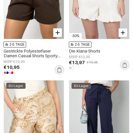
-30%
2-5 TAGE
2-5 TAGE
Gestrickte Polyesterfaser
Die Kiana-Shorts
Damen Casual Shorts Sporty
MSRP €53,99
Einfarbig
MSRP €29,99
€13,97
€19,95
€10,95
EU-Lager
EU-Lager