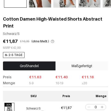
Cotton Damen High-Waisted Shorts Abstract
Print
Schwarz/S
€11,87
€16,95
(ohne MwSt.)
MSRP €42,99
2-5 TAGE
Großhandel
Maßgefertigt
Preis
€11.63
€11.40
€11.16
Menge
5-9
10-19
≥20
SKU
Preis
Menge
-30%
€11,87
Schwarz/S