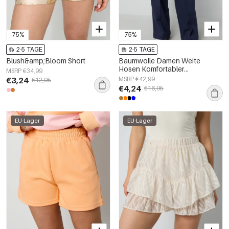
-75%
-75%
2-5 TAGE
2-5 TAGE
Blush&amp;Bloom Short
Baumwolle Damen Weite
Hosen Komfortabler
MSRP €34,99
Zugbandbund
€3,24
MSRP €42,99
€12,95
€4,24
€16,95
EU-Lager
EU-Lager