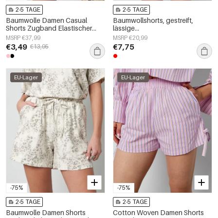
2-5 TAGE
2-5 TAGE
Baumwolle Damen Casual
Baumwollshorts, gestreift,
Shorts Zugband Elastischer
lässige
Bund
Frühlings-/Sommerkleidung
MSRP €37,99
MSRP €20,99
€3,49
€7,75
€13,95
EU-Lager
EU-Lager
-75%
-75%
2-5 TAGE
2-5 TAGE
Baumwolle Damen Shorts
Cotton Woven Damen Shorts