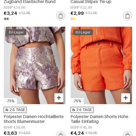
Zugband Elastischer Bund
Casual Stripes Tie-up
MSRP €34,99
MSRP €32,99
€3,24
€2,99
€12,95
€11,95
EU-Lager
EU-Lager
-75%
-75%
2-5 TAGE
2-5 TAGE
Polyester Damen-Hochtaillierte
Polyester Damen Shorts Hohe
Shorts Blumenmuster
Taille Einfarbig
MSRP €38,99
MSRP €45,99
€3,63
€4,24
€14,50
€16,95