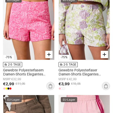
-75%
-75%
2-5 TAGE
2-5 TAGE
Gewebte Polyesterfasern
Gewebte Polyesterfaser
Damen-Shorts Elegantes
Damen-Shorts Elegantes
Blumenmuster
Blumenmuster
MSRP €32,99
MSRP €42,99
€2,99
€3,99
€11,95
€15,95
EU-Lager
EU-Lager