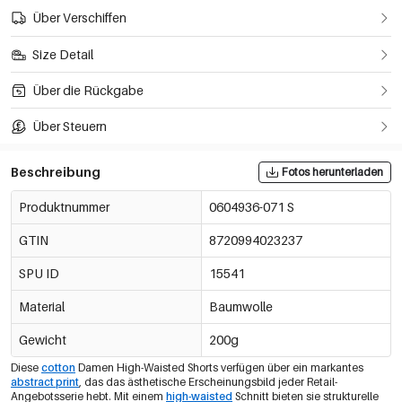
Über Verschiffen
Size Detail
Über die Rückgabe
Über Steuern
Beschreibung
Fotos herunterladen
Produktnummer
0604936-071 S
GTIN
8720994023237
SPU ID
15541
Material
Baumwolle
Gewicht
200g
Diese
cotton
Damen High-Waisted Shorts verfügen über ein markantes
abstract print
, das das ästhetische Erscheinungsbild jeder Retail-
Angebotsserie hebt. Mit einem
high-waisted
Schnitt bieten sie strukturelle