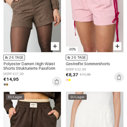
-30%
2-5 TAGE
2-5 TAGE
Polyester Damen High-Waist
Gestreifte Sommershorts
Shorts Strukturierte Passform
MSRP €32,99
MSRP €37,99
€8,37
€11,95
€14,95
EU-Lager
EU-Lager