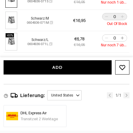
0604936-071 S
€16,95
Nur noch 1 übrig
Schwarz/M
€16,95
0604936-071 M
Out Of Stock
-60%
€6,78
Schwarz/L
0604936-071 L
€16,95
Nur noch 7 übrig
ADD
Lieferung:
1/1
United States
DHL Express Air
Transitzeit 2 Werktage