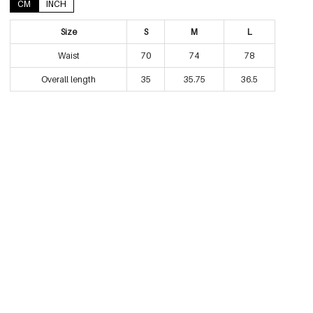
CM
INCH
Size
S
M
L
Waist
70
74
78
Overall length
35
35.75
36.5