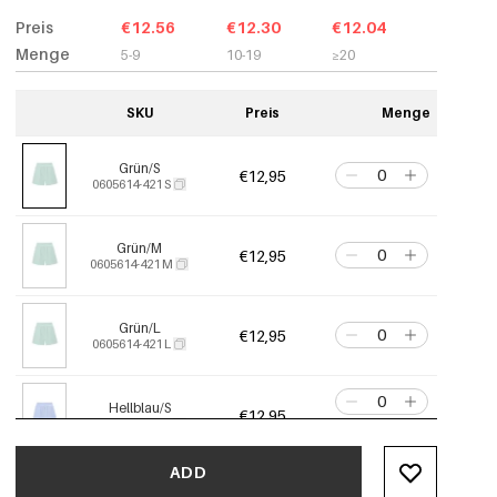
Preis
€12.56
€12.30
€12.04
Menge
5-9
10-19
≥20
SKU
Preis
Menge
Grün/S
€12,95
0605614-421 S
Grün/M
€12,95
0605614-421 M
Grün/L
€12,95
0605614-421 L
Hellblau/S
€12,95
0605614-221 S
Nur noch 5 übrig
ADD
Hellblau/M
€12,95