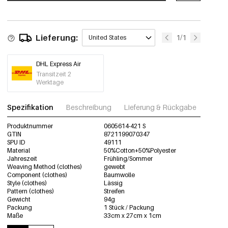
0605614-221 M
Nur noch 5 übrig
Hellblau/L
€12,95
Lieferung:
1/1
United States
0605614-221 L
Out Of Stock
DHL Express Air
Rosa/S
€12,95
Transitzeit 2
0605614-331 S
Werktage
Rosa/M
Spezifikation
Beschreibung
Lieferung & Rückgabe
Fotos
€12,95
0605614-331 M
Produktnummer
0605614-421 S
GTIN
8721199070347
SPU ID
Rosa/L
49111
€12,95
0605614-331 L
Material
50%Cotton+50%Polyester
Jahreszeit
Frühling/Sommer
Weaving Method (clothes)
gewebt
Component (clothes)
Baumwolle
Style (clothes)
Lässig
Pattern (clothes)
Streifen
Gewicht
94g
Packung
1 Stück / Packung
Maße
33cm x 27cm x 1cm