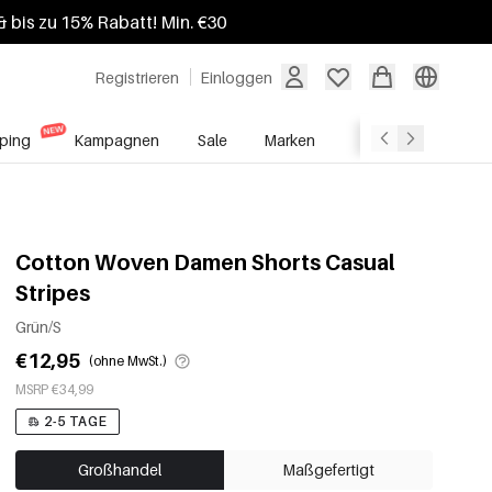
 bis zu 15% Rabatt! Min. €30
Registrieren
Einloggen
ping
Kampagnen
Sale
Marken
Grosshandelsdien
Cotton Woven Damen Shorts Casual
Stripes
Grün/S
€12,95
(ohne MwSt.)
MSRP €34,99
2-5 TAGE
Großhandel
Maßgefertigt