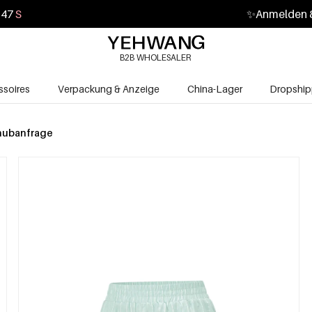
45
S
✨
Anmelden &
B2B WHOLESALER
soires
Verpackung & Anzeige
China-Lager
Dropship
hubanfrage