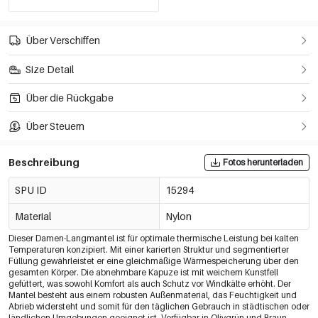
Über Verschiffen
Size Detail
Über die Rückgabe
Über Steuern
Beschreibung
Fotos herunterladen
SPU ID
15294
Material
Nylon
Dieser Damen-Langmantel ist für optimale thermische Leistung bei kalten
Temperaturen konzipiert. Mit einer karierten Struktur und segmentierter
Füllung gewährleistet er eine gleichmäßige Wärmespeicherung über den
gesamten Körper. Die abnehmbare Kapuze ist mit weichem Kunstfell
gefüttert, was sowohl Komfort als auch Schutz vor Windkälte erhöht. Der
Mantel besteht aus einem robusten Außenmaterial, das Feuchtigkeit und
Abrieb widersteht und somit für den täglichen Gebrauch in städtischen oder
ländlichen Umgebungen geeignet ist. Verfügbar in Olivgrün und Braun,