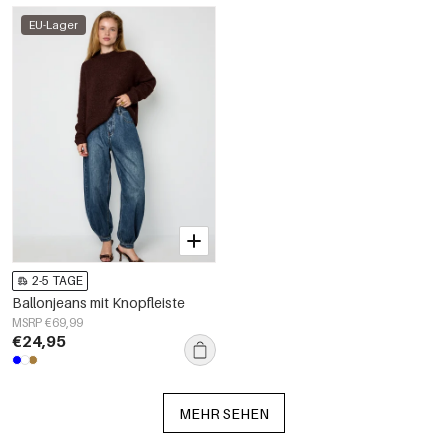
EU-Lager
2-5 TAGE
Ballonjeans mit Knopfleiste
MSRP €69,99
€24,95
MEHR SEHEN