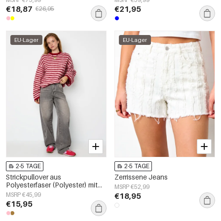
€18,87
€21,95
€26,95
EU-Lager
EU-Lager
2-5 TAGE
2-5 TAGE
Strickpullover aus
Zerrissene Jeans
Polyesterfaser (Polyester) mit
MSRP €52,99
Streifen, Herbst-/Winterkleidung
MSRP €45,99
€18,95
€15,95