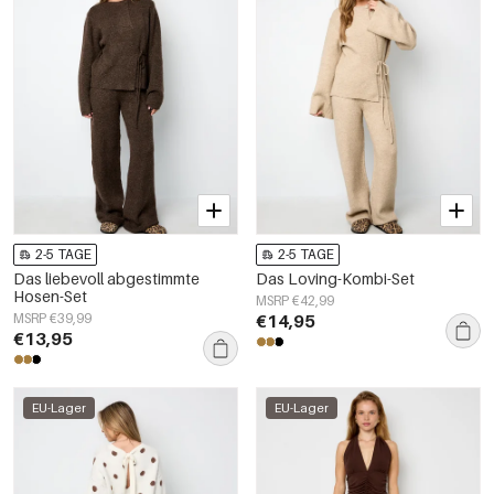
2-5 TAGE
2-5 TAGE
Das liebevoll abgestimmte
Das Loving-Kombi-Set
Hosen-Set
MSRP €42,99
MSRP €39,99
€14,95
€13,95
EU-Lager
EU-Lager