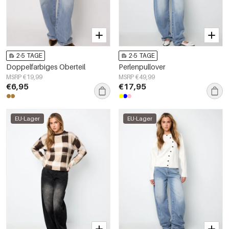
2-5 TAGE
2-5 TAGE
Doppelfarbiges Oberteil
Perlenpullover
MSRP €19,99
MSRP €49,99
€6,95
€17,95
EU-Lager
EU-Lager