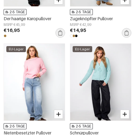
2-5 TAGE
2-5 TAGE
Der haarige Karopullover
Zugeknöpfter Pullover
MSRP €45,99
MSRP €42,99
€16,95
€14,95
EU-Lager
EU-Lager
2-5 TAGE
2-5 TAGE
Nietenbesetzter Pullover
Schnürpullover