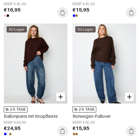
MSRP €45,99
MSRP €45,99
€16,95
€15,95
EU-Lager
EU-Lager
2-5 TAGE
2-5 TAGE
Ballonjeans mit Knopfleiste
Norwegen-Pullover
MSRP €69,99
MSRP €45,99
€24,95
€15,95