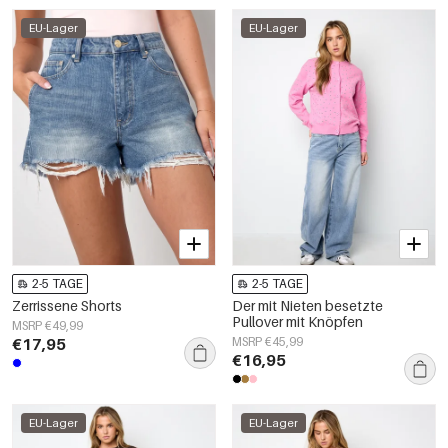
EU-Lager
EU-Lager
2-5 TAGE
2-5 TAGE
Zerrissene Shorts
Der mit Nieten besetzte
Pullover mit Knöpfen
MSRP €49,99
€17,95
MSRP €45,99
€16,95
EU-Lager
EU-Lager