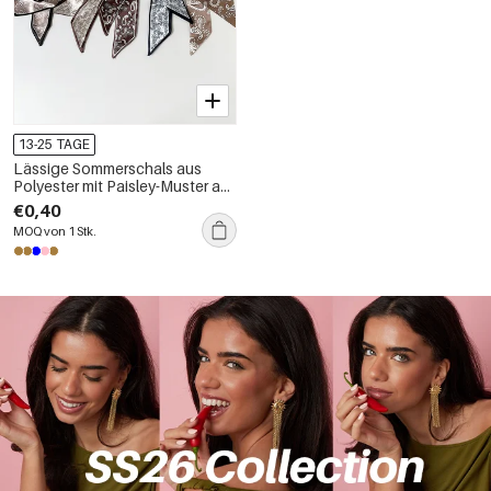
13-25 TAGE
Lässige Sommerschals aus
Polyester mit Paisley-Muster aus
der Simple Series
€0,40
MOQ von 1 Stk.