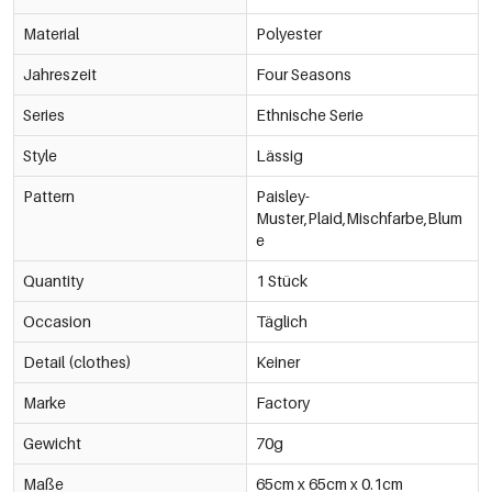
Material
Polyester
Jahreszeit
Four Seasons
Series
Ethnische Serie
Style
Lässig
Pattern
Paisley-
Muster,Plaid,Mischfarbe,Blum
e
Quantity
1 Stück
Occasion
Täglich
Detail (clothes)
Keiner
Marke
Factory
Gewicht
70g
Maße
65cm x 65cm x 0.1cm