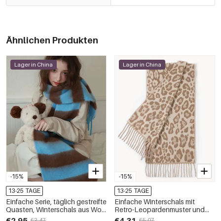
Ähnlichen Produkten
Lager in China
Lager in China
-15%
-15%
13-25 TAGE
13-25 TAGE
Einfache Serie, täglich gestreifte
Einfache Winterschals mit
Quasten, Winterschals aus Woll-
Retro-Leopardenmuster und
Polyester-Mischgewebe in
Quasten aus der Serie Simple
€2,95
€4,31
€3,47
€5,07