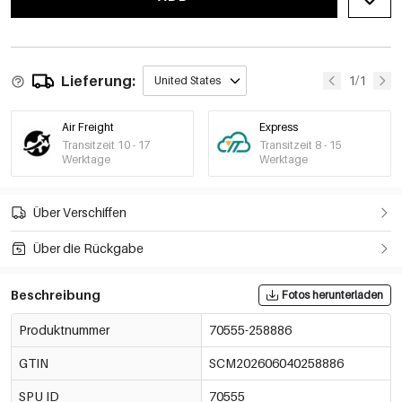
Lieferung:
1/1
United States
Air Freight
Express
Transitzeit 10 - 17
Transitzeit 8 - 15
Werktage
Werktage
Über Verschiffen
Über die Rückgabe
Beschreibung
Fotos herunterladen
Produktnummer
70555-258886
GTIN
SCM202606040258886
SPU ID
70555