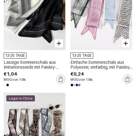
13-25 TAGE
13-25 TAGE
Lässige Sommerschals aus
Einfache Sommerschals aus
Imitationsseide mit Paisley-
Polyester, einfarbig, mit Paisley-
Muster aus der Simple Series
Muster, für den täglichen
€1,04
€0,24
Gebrauch
MOQ von 1 Stk.
MOQ von 1 Stk.
Lager in China