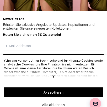
Newsletter
Erhalten Sie exklusive Angebote, Updates, Inspirationen und
entdecken Sie unsere neuesten Kollektionen.
Holen Sie sich einen 5€ Gutschein!
ABONNIEREN
Yehwang verwendet nur technische und funktionale Cookies sowie
analytische Cookies, die Ihre Privatsphäre nicht verletzen. Ein
Cookie ist eine kleine Textdatei, die bei Ihrem ersten Besuch
dieser Website auf Ihrem Computer, Tablet oder Smartphone
INFO
gespeichert wird.Die von uns verwendeten Cookies sind für die
technische Funktionalität der Website und Ihre
Benutzerfreundlichkeit notwendig. Sie ermöglichen es der
Website, ordnungsgemäß zu funktionieren und z.B. Ihre
ALLGEMEIN
bevorzugten Einstellungen zu speichern. Sie ermöglichen es uns
Akzeptieren
auch, unsere Website zu optimieren.Um sicherzustellen, dass Sie
eine gute Browsing- und Einkaufserfahrung auf Yehwang haben,
empfehlen wir Ihnen, unserer Sammlung und Verwendung von
Alle ablehnen
FAQ
Cookies zuzustimmen. Sie können sich von Cookies abmelden,