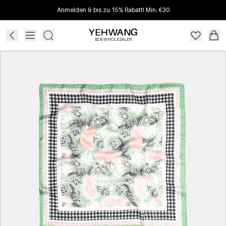
Anmelden & bis zu 15% Rabatt! Min. €30
B2B WHOLESALER