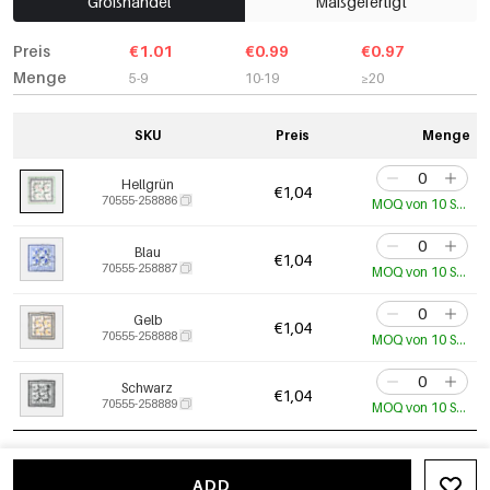
Großhandel
Maßgefertigt
Preis
€1.01
€0.99
€0.97
Menge
5-9
10-19
≥20
SKU
Preis
Menge
Hellgrün
€1,04
70555-258886
MOQ von 10 Stk.
Blau
€1,04
70555-258887
MOQ von 10 Stk.
Gelb
€1,04
70555-258888
MOQ von 10 Stk.
Schwarz
€1,04
70555-258889
MOQ von 10 Stk.
ADD