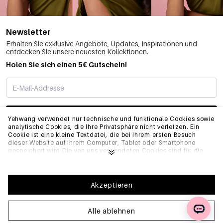
Newsletter
Erhalten Sie exklusive Angebote, Updates, Inspirationen und
entdecken Sie unsere neuesten Kollektionen.
Holen Sie sich einen 5€ Gutschein!
ABONNIEREN
Yehwang verwendet nur technische und funktionale Cookies sowie
analytische Cookies, die Ihre Privatsphäre nicht verletzen. Ein
Cookie ist eine kleine Textdatei, die bei Ihrem ersten Besuch
dieser Website auf Ihrem Computer, Tablet oder Smartphone
INFO
gespeichert wird.Die von uns verwendeten Cookies sind für die
technische Funktionalität der Website und Ihre
Benutzerfreundlichkeit notwendig. Sie ermöglichen es der
Website, ordnungsgemäß zu funktionieren und z.B. Ihre
ALLGEMEIN
bevorzugten Einstellungen zu speichern. Sie ermöglichen es uns
Akzeptieren
auch, unsere Website zu optimieren.Um sicherzustellen, dass Sie
eine gute Browsing- und Einkaufserfahrung auf Yehwang haben,
empfehlen wir Ihnen, unserer Sammlung und Verwendung von
Alle ablehnen
FAQ
Cookies zuzustimmen. Sie können sich von Cookies abmelden,
indem Sie die Einstellungen Ihres Internetbrowsers anpassen,