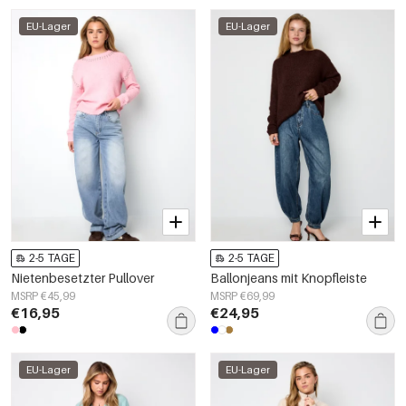
EU-Lager
EU-Lager
2-5 TAGE
2-5 TAGE
Nietenbesetzter Pullover
Ballonjeans mit Knopfleiste
MSRP €45,99
MSRP €69,99
€16,95
€24,95
EU-Lager
EU-Lager