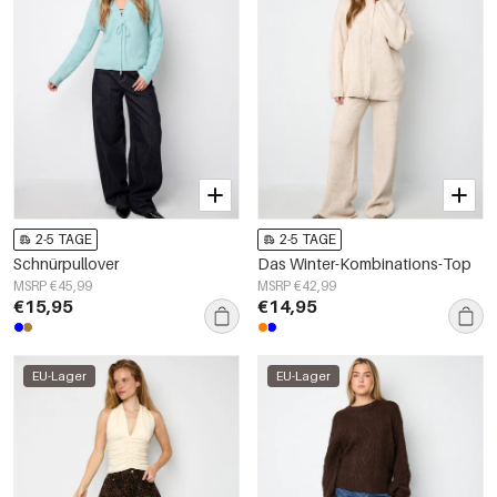
2-5 TAGE
2-5 TAGE
Schnürpullover
Das Winter-Kombinations-Top
MSRP €45,99
MSRP €42,99
€15,95
€14,95
EU-Lager
EU-Lager