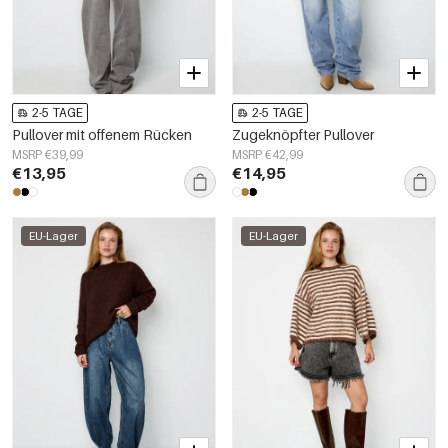
2-5 TAGE
2-5 TAGE
Pullover mit offenem Rücken
Zugeknöpfter Pullover
MSRP €39,99
MSRP €42,99
€13,95
€14,95
EU-Lager
EU-Lager