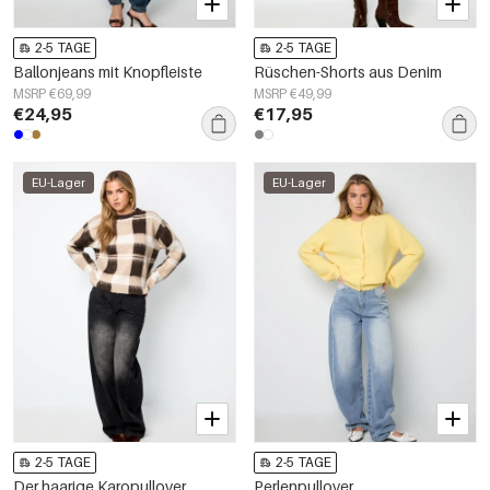
2-5 TAGE
2-5 TAGE
Ballonjeans mit Knopfleiste
Rüschen-Shorts aus Denim
MSRP €69,99
MSRP €49,99
€24,95
€17,95
EU-Lager
EU-Lager
2-5 TAGE
2-5 TAGE
Der haarige Karopullover
Perlenpullover