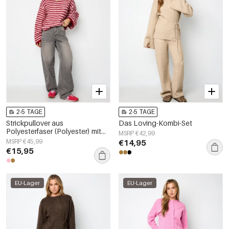
2-5 TAGE
2-5 TAGE
Strickpullover aus
Das Loving-Kombi-Set
Polyesterfaser (Polyester) mit
MSRP €42,99
Streifen, Herbst-/Winterkleidung
MSRP €45,99
€14,95
€15,95
EU-Lager
EU-Lager