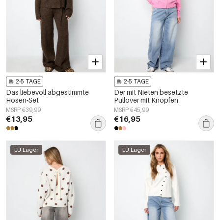
2-5 TAGE
2-5 TAGE
Das liebevoll abgestimmte
Der mit Nieten besetzte
Hosen-Set
Pullover mit Knöpfen
MSRP €39,99
MSRP €45,99
€13,95
€16,95
EU-Lager
EU-Lager