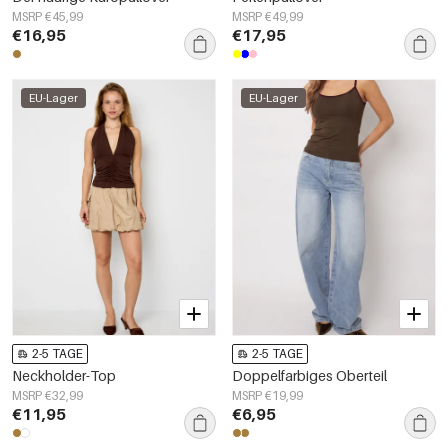
MSRP €45,99
MSRP €49,99
€16,95
€17,95
EU-Lager
EU-Lager
2-5 TAGE
2-5 TAGE
Neckholder-Top
Doppelfarbiges Oberteil
MSRP €32,99
MSRP €19,99
€11,95
€6,95