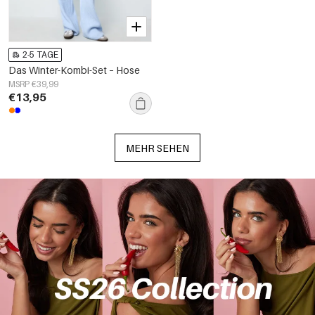
2-5 TAGE
Das Winter-Kombi-Set – Hose
MSRP €39,99
€13,95
MEHR SEHEN