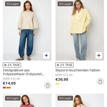
EU-Lager
EU-Lager
2-5 TAGE
2-5 TAGE
Strickpullover aus
Blazer in leuchtenden Farben
Polyesterfaser (Polyester),
MSRP €75,99
gestreift, lässige
MSRP €42,99
€26,95
Herbst-/Winterkleidung
€14,95
EU-Lager
EU-Lager