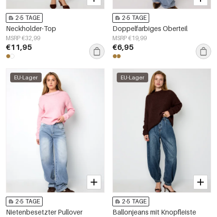
2-5 TAGE
2-5 TAGE
Neckholder-Top
Doppelfarbiges Oberteil
MSRP €32,99
MSRP €19,99
€11,95
€6,95
EU-Lager
EU-Lager
2-5 TAGE
2-5 TAGE
Nietenbesetzter Pullover
Ballonjeans mit Knopfleiste