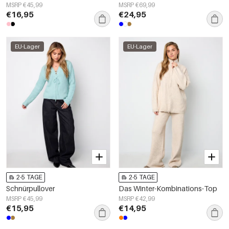
MSRP €45,99
MSRP €69,99
€16,95
€24,95
EU-Lager
EU-Lager
2-5 TAGE
2-5 TAGE
Schnürpullover
Das Winter-Kombinations-Top
MSRP €45,99
MSRP €42,99
€15,95
€14,95