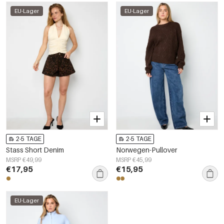
EU-Lager
EU-Lager
2-5 TAGE
2-5 TAGE
Stass Short Denim
Norwegen-Pullover
MSRP €49,99
MSRP €45,99
€17,95
€15,95
EU-Lager