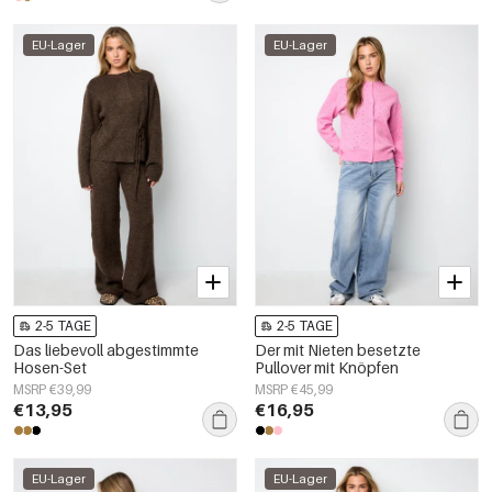
EU-Lager
EU-Lager
2-5 TAGE
2-5 TAGE
Das liebevoll abgestimmte
Der mit Nieten besetzte
Hosen-Set
Pullover mit Knöpfen
MSRP €39,99
MSRP €45,99
€13,95
€16,95
EU-Lager
EU-Lager