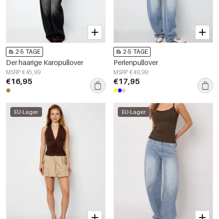
2-5 TAGE
2-5 TAGE
Der haarige Karopullover
Perlenpullover
MSRP €45,99
MSRP €49,99
€16,95
€17,95
EU-Lager
EU-Lager