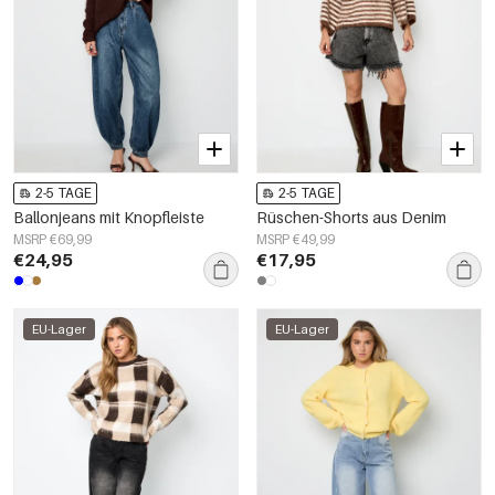
2-5 TAGE
2-5 TAGE
Ballonjeans mit Knopfleiste
Rüschen-Shorts aus Denim
MSRP €69,99
MSRP €49,99
€24,95
€17,95
EU-Lager
EU-Lager