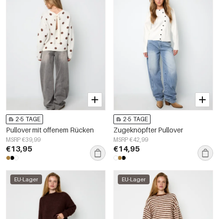
2-5 TAGE
2-5 TAGE
Pullover mit offenem Rücken
Zugeknöpfter Pullover
MSRP €39,99
MSRP €42,99
€13,95
€14,95
EU-Lager
EU-Lager