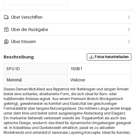
Über Verschiffen
Über die Rückgabe
Über Steuern
Beschreibung
Fotos herunterladen
SPU ID
15081
Material
Viskose
Dieses Damen-Midi-Kleid aus Rippstrick mit Stehkragen und langen Ärmeln
bietet eine schlanke, strukturierte Form, die sich ideal für Büro- oder
halbformelle Anlässe eignet. Aus einem Premium-Stretch-Strickgemisch
gefertigt, gewährleistet es Komfort und Elastizität bei gleichzeitiger
Formstabilität über längere Nutzungsdauer. Die mittlere Länge endet knapp
unter dem Knie und bietet somit ausgewogene Abdeckung und Eleganz.
Ein markanter Seitenslit verbessert sowohl die Tragekomfort als auch das
optische Design, wodurch das Kleid für dynamische Umgebungen geeignet
ist. In Kobaltblau und Dunkelviolett erhältlich, passt es zu aktuellen
Modetrends und unterstützt saisonale Layering-Konzepte. Ideal für Kunden,