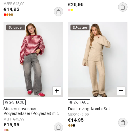
gestreift, lässige
MSRP €42,99
€26,95
Herbst-/Winterkleidung
€14,95
EU-Lager
EU-Lager
2-5 TAGE
2-5 TAGE
Strickpullover aus
Das Loving-Kombi-Set
Polyesterfaser (Polyester) mit
MSRP €42,99
Streifen, Herbst-/Winterkleidung
MSRP €45,99
€14,95
€15,95