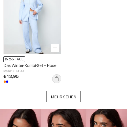
2-5 TAGE
Das Winter-Kombi-Set – Hose
MSRP €39,99
€13,95
MEHR SEHEN