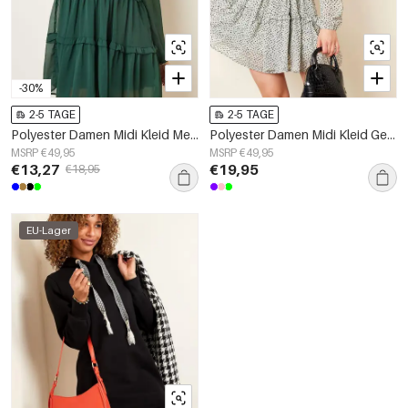
-30%
2-5 TAGE
2-5 TAGE
Polyester Damen Midi Kleid Mehrschichtiger Rüschen Look
Polyester Damen Midi Kleid Gelaagte Rüschen
MSRP €49,95
MSRP €49,95
€13,27
€19,95
€18,95
EU-Lager