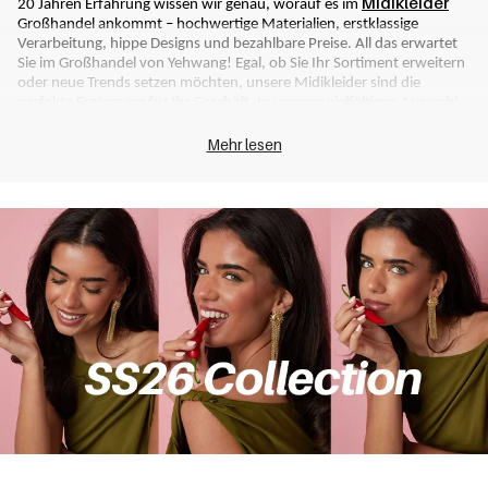
Midikleider
20 Jahren Erfahrung wissen wir genau, worauf es im 
Großhandel ankommt – hochwertige Materialien, erstklassige 
Verarbeitung, hippe Designs und bezahlbare Preise. All das erwartet 
Sie im Großhandel von Yehwang! Egal, ob Sie Ihr Sortiment erweitern 
oder neue Trends setzen möchten, unsere Midikleider sind die 
perfekte Ergänzung für Ihr Geschäft. In unserer vielfältigen Auswahl 
finde Sie verschiedene Stile, die für zahlreiche Anlässe bestens 
geeignet sind.
Mehr lesen
Tauchen Sie ein in den Midikleider Großhandel von Yehwang und 
finden Sie bei uns die Stoffe, aus denen die Bekleidungsträume Ihrer 
Kunden gestrickt sind. Mehr zu den Produkten sowie Vorteilen im 
Midikleider Großhandel erfahren Sie hier.
Was zeichnet unsere Produkte im Midikleider Großhandel aus?
Als idealer Partner im Midikleider Großhandel haben wir stets unsere 
Hand am Puls der Zeit. Wir verfolgen modische Trends und stimmen 
unser Angebot entsprechend darauf ab. So können Sie sicher sein, 
dass Sie im Midikleider Großhandel von Yehwang immer aktuelle 
Kleidungsstücke vorfinden, die Ihre Kunden begeistern werden. 
Unser umfangreiches Sortiment wird dabei stetig erweitert, sodass 
1.000 neue
wir rund 
 Produkte jeden Monat in unser Angebot 
aufnehmen. Auf diese Weise variiert natürlich auch unser Angebot im 
Midikleider Großhandel. Es lohnt sich also, regelmäßig 
vorbeizuschauen. Doch was zeichnet unsere Produkte im Midikleider 