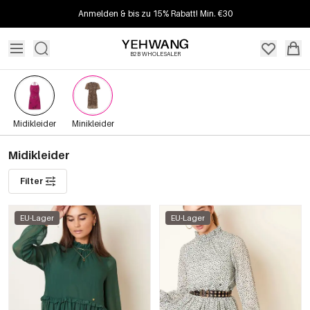
Anmelden & bis zu 15% Rabatt! Min. €30
B2B WHOLESALER
Midikleider
Minikleider
Midikleider
Filter
EU-Lager
EU-Lager