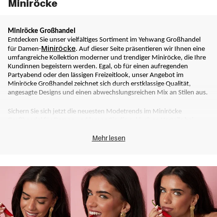
Miniröcke
Miniröcke Großhandel
Entdecken Sie unser vielfältiges Sortiment im Yehwang Großhandel 
Miniröcke
für Damen-
. Auf dieser Seite präsentieren wir Ihnen eine 
umfangreiche Kollektion moderner und trendiger Miniröcke, die Ihre 
Kundinnen begeistern werden. Egal, ob für einen aufregenden 
Partyabend oder den lässigen Freizeitlook, unser Angebot im 
Miniröcke Großhandel zeichnet sich durch erstklassige Qualität, 
angesagte Designs und einen abwechslungsreichen Mix an Stilen aus.
Sichern Sie sich jetzt die neuesten Modetrends im Miniröcke 
Großhandel für Damen und lernen Sie die exklusiven Vorteile bei 
Yehwang
 kennen.
Mehr lesen
Stile, Farben und Formen
Alltagskleidung
Stilvoller Business-Look oder fesche 
? Im 
Miniröcke Großhandel von Yehwang finden Sie beides! Wir legen 
großen Wert auf Abwechslung und sind stets darauf bedacht, die 
neuesten Trends in unseren Kollektionen zu berücksichtigen. So ist es 
nicht verwunderlich, dass wir pro Monat etwa 1.000 neue Produkte 
in unser Sortiment aufnehmen. So halten wir unsere Auswahl im 
Großhandel für Damen-Miniröcke immer aktuell. Dadurch können 