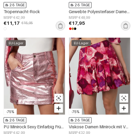
2-5 TAGE
2-5 TAGE
Tropennacht-Rock
Gewebte Polyesterfaser Damen Minirock Elegant Pailletten
MSRP €42,99
MSRP €48,99
€11,17
€17,95
€15,95
EU-Lager
EU-Lager
-75%
-75%
2-5 TAGE
2-5 TAGE
PU Minirock Sexy Einfarbig Frühling/Sommer
Viskose Damen Minirock mit Volant-Design Fuchsia
MSRP €42,99
MSRP €32,99