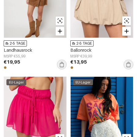
2-5 TAGE
2-5 TAGE
Landhausrock
Ballonrock
MSRP €55,99
MSRP €39,99
€19,95
€13,95
EU-Lager
EU-Lager