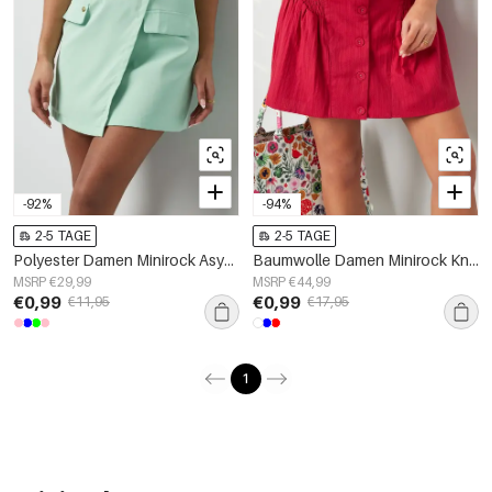
-92%
-94%
2-5 TAGE
2-5 TAGE
Polyester Damen Minirock Asymmetrisch Wrap Sportlich
Baumwolle Damen Minirock Knopfverschluss Faltenoptik
MSRP €29,99
MSRP €44,99
€0,99
€0,99
€11,95
€17,95
1