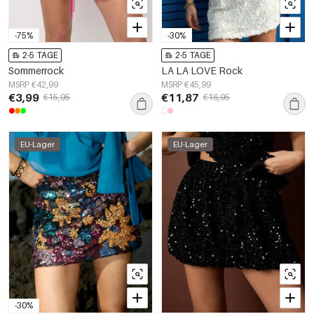
-75%
-30%
2-5 TAGE
2-5 TAGE
Sommerrock
LA LA LOVE Rock
MSRP €42,99
MSRP €45,99
€3,99
€11,87
€15,95
€16,95
EU-Lager
EU-Lager
-30%