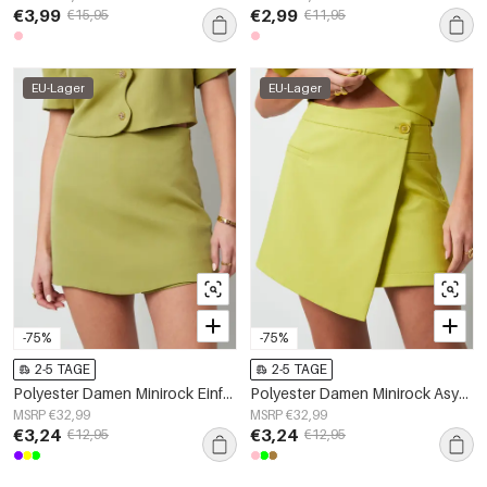
€3,99
€2,99
€15,95
€11,95
EU-Lager
EU-Lager
-75%
-75%
2-5 TAGE
2-5 TAGE
Polyester Damen Minirock Einfarbig Stretch Fit
Polyester Damen Minirock Asymmetrisches Wrap-Design
MSRP €32,99
MSRP €32,99
€3,24
€3,24
€12,95
€12,95