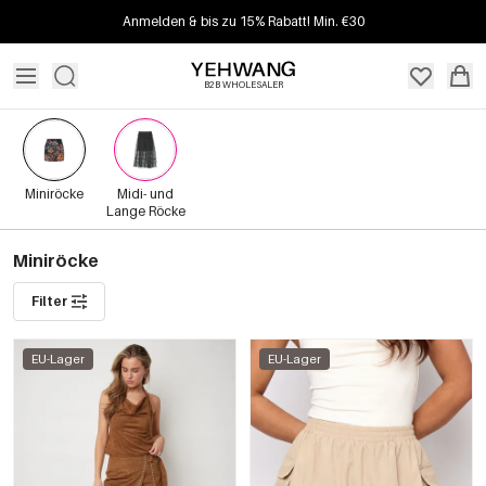
Anmelden & bis zu 15% Rabatt! Min. €30
B2B WHOLESALER
Miniröcke
Midi- und
Lange Röcke
Miniröcke
Filter
EU-Lager
EU-Lager