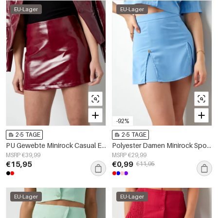
EU-Lager
EU-Lager
-92%
2-5 TAGE
2-5 TAGE
PU Gewebte Minirock Casual Einfarbig
Polyester Damen Minirock Sportlich Falten
MSRP €39,99
MSRP €29,99
€15,95
€0,99
€11,95
EU-Lager
EU-Lager