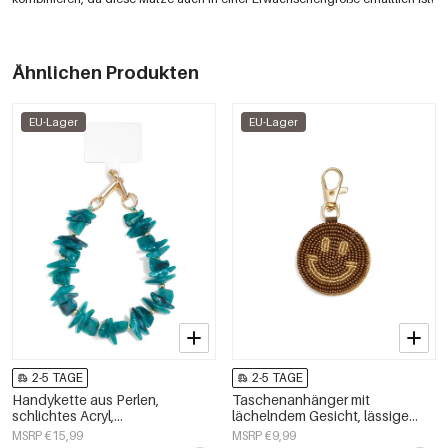
Ähnlichen Produkten
EU-Lager
EU-Lager
2-5 TAGE
2-5 TAGE
Handykette aus Perlen,
Taschenanhänger mit
schlichtes Acryl,
lächelndem Gesicht, lässige
Alltagsaccessoire
Gläser, Alltagsaccessoires
MSRP €15,99
MSRP €9,99