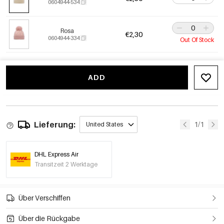
0604944-534
Rosa
€2,30
0604944-334
Out Of Stock
ADD
Lieferung:
1/1
United States
DHL Express Air
Transitzeit 2 Werktage
Über Verschiffen
Über die Rückgabe