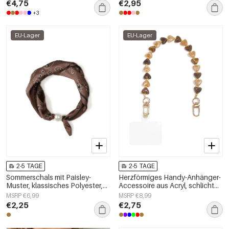
€4,75
€2,95
+3
EU-Lager
EU-Lager
2-5 TAGE
2-5 TAGE
Sommerschals mit Paisley-
Herzförmiges Handy-Anhänger-
Muster, klassisches Polyester,
Accessoire aus Acryl, schlicht
Alltagsaccessoires
und alltagstauglich
MSRP €6,99
MSRP €8,99
€2,25
€2,75