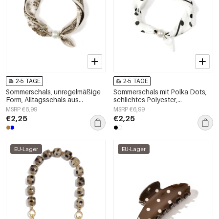
2-5 TAGE
2-5 TAGE
Sommerschals, unregelmäßige
Sommerschals mit Polka Dots,
Form, Alltagsschals aus
schlichtes Polyester,
Polyester, Accessoires für jeden
Alltagsaccessoires
MSRP €6,99
MSRP €6,99
Tag
€2,25
€2,25
EU-Lager
EU-Lager