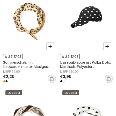
2-5 TAGE
2-5 TAGE
Sommerschals mit
Baseballkappe mit Polka Dots,
Leopardenmuster, lässiges
klassisch, Polyester,
Polyester, Alltagsaccessoires
Alltagsaccessoire
MSRP €6,99
MSRP €10,99
€2,25
€3,95
EU-Lager
EU-Lager