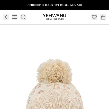
Anmelden & bis zu 15% Rabatt! Min. €30
B2B WHOLESALER