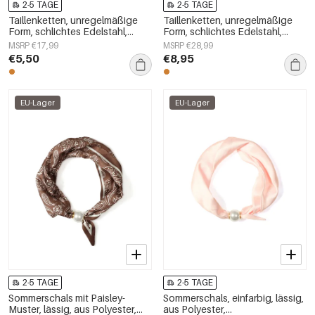
2-5 TAGE
2-5 TAGE
Taillenketten, unregelmäßige
Taillenketten, unregelmäßige
Form, schlichtes Edelstahl,
Form, schlichtes Edelstahl,
Alltagsaccessoires
Alltagsaccessoires
MSRP €17,99
MSRP €28,99
€5,50
€8,95
EU-Lager
EU-Lager
2-5 TAGE
2-5 TAGE
Sommerschals mit Paisley-
Sommerschals, einfarbig, lässig,
Muster, lässig, aus Polyester,
aus Polyester,