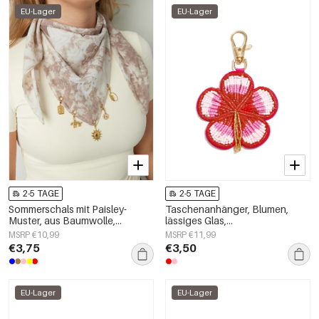
EU-Lager
EU-Lager
2-5 TAGE
2-5 TAGE
Sommerschals mit Paisley-
Taschenanhänger, Blumen,
Muster, aus Baumwolle,
lässiges Glas,
Urlaubs-Accessoires für jeden
Alltagsaccessoires
MSRP €10,99
MSRP €11,99
Tag
€3,75
€3,50
EU-Lager
EU-Lager