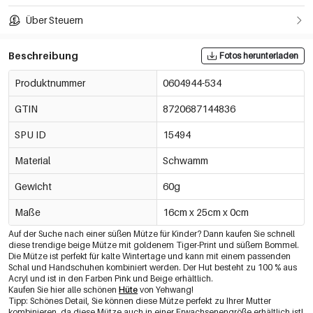
Über Steuern
Beschreibung
Fotos herunterladen
Produktnummer
0604944-534
GTIN
8720687144836
SPU ID
15494
Material
Schwamm
Gewicht
60g
Maße
16cm x 25cm x 0cm
Auf der Suche nach einer süßen Mütze für Kinder? Dann kaufen Sie schnell
diese trendige beige Mütze mit goldenem Tiger-Print und süßem Bommel.
Die Mütze ist perfekt für kalte Wintertage und kann mit einem passenden
Schal und Handschuhen kombiniert werden. Der Hut besteht zu 100 % aus
Acryl und ist in den Farben Pink und Beige erhältlich.
Kaufen Sie hier alle schönen
Hüte
von Yehwang!
Tipp: Schönes Detail, Sie können diese Mütze perfekt zu Ihrer Mutter
kombinieren, da diese Mütze auch in einer Erwachsenengröße erhältlich ist!