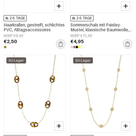
2-5 TAGE
2-5 TAGE
Haarkrallen, gestreift, schlichtes
Sommerschals mit Paisley-
PVC, Alltagsaccessoires
Muster, klassische Baumwolle,
Alltagsaccessoires
MSRP €8,99
MSRP €15,99
€2,50
€4,95
EU-Lager
EU-Lager