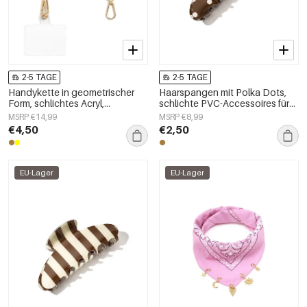
2-5 TAGE
2-5 TAGE
Handykette in geometrischer
Haarspangen mit Polka Dots,
Form, schlichtes Acryl,
schlichte PVC-Accessoires für
Alltagsaccessoire
den Alltag
MSRP €14,99
MSRP €8,99
€4,50
€2,50
EU-Lager
EU-Lager