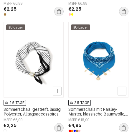
Accessoires für jeden Tag
Alltagsaccessoires
MSRP €6,99
MSRP €6,99
€2,25
€2,25
EU-Lager
EU-Lager
2-5 TAGE
2-5 TAGE
Sommerschals, gestreift, lässig,
Sommerschals mit Paisley-
Polyester, Alltagsaccessoires
Muster, klassische Baumwolle,
Alltagsaccessoires
MSRP €6,99
MSRP €15,99
€2,25
€4,95