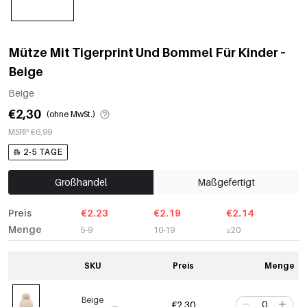
Mütze Mit Tigerprint Und Bommel Für Kinder –
Beige
Beige
€2,30
(ohne MwSt.)
MSRP €6,99
2-5 TAGE
Großhandel
Maßgefertigt
Preis
€2.23
€2.19
€2.14
Menge
5-9
10-19
≥20
SKU
Preis
Menge
Beige
€2,30