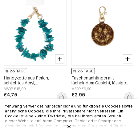
2-5 TAGE
2-5 TAGE
Handykette aus Perlen,
Taschenanhänger mit
schlichtes Acryl,
lächelndem Gesicht, lässige
Alltagsaccessoire
Gläser, Alltagsaccessoires
MSRP €15,99
MSRP €9,99
€4,75
€2,95
+3
Yehwang verwendet nur technische und funktionale Cookies sowie
analytische Cookies, die Ihre Privatsphäre nicht verletzen. Ein
EU-Lager
EU-Lager
Cookie ist eine kleine Textdatei, die bei Ihrem ersten Besuch
dieser Website auf Ihrem Computer, Tablet oder Smartphone
gespeichert wird.Die von uns verwendeten Cookies sind für die
technische Funktionalität der Website und Ihre
Benutzerfreundlichkeit notwendig. Sie ermöglichen es der