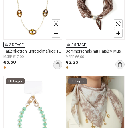
2-5 TAGE
2-5 TAGE
Taillenketten, unregelmäßige Form, schlichtes Edelstahl, Alltagsaccessoires
Sommerschals mit Paisley-Muster, lässig, aus Polyester, Accessoires für jeden Tag
MSRP €17,99
MSRP €6,99
€5,50
€2,25
EU-Lager
EU-Lager