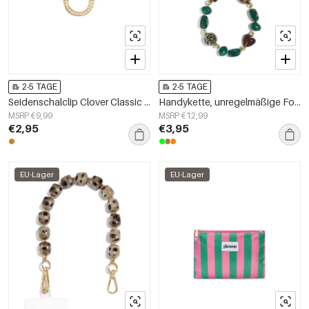
2-5 TAGE
2-5 TAGE
Seidenschalclip Clover Classic Edelstahl Alltagsaccessoires
Handykette, unregelmäßige Form, schlichtes Acryl, Alltagsaccessoire
MSRP €9,99
MSRP €12,99
€2,95
€3,95
EU-Lager
EU-Lager