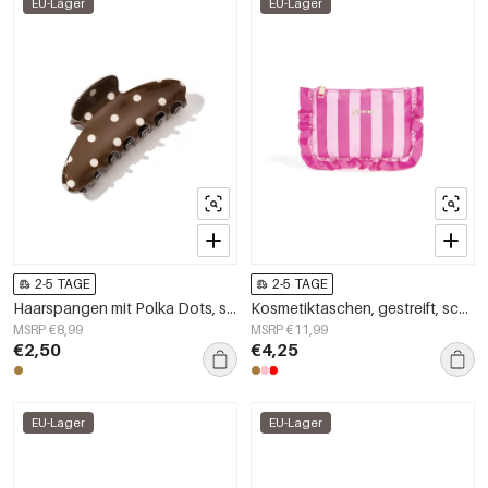
EU-Lager
EU-Lager
2-5 TAGE
2-5 TAGE
Haarspangen mit Polka Dots, schlichte PVC-Accessoires für den Alltag
Kosmetiktaschen, gestreift, schlicht, aus Polyester, Alltagsaccessoires
MSRP €8,99
MSRP €11,99
€2,50
€4,25
EU-Lager
EU-Lager