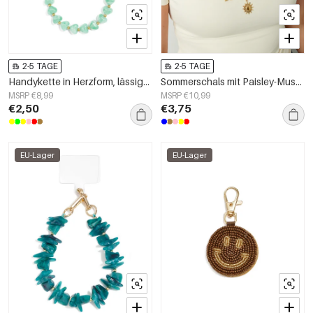
2-5 TAGE
2-5 TAGE
Handykette in Herzform, lässiges Acryl, Alltagsaccessoire
Sommerschals mit Paisley-Muster, aus Baumwolle, Urlaubs-Accessoires für jeden Tag
MSRP €8,99
MSRP €10,99
€2,50
€3,75
EU-Lager
EU-Lager