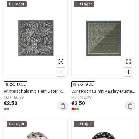
EU-Lager
EU-Lager
2-5 TAGE
2-5 TAGE
Winterschals mit Tiermuster, klassische Kunstseide, Accessoires für jeden Tag
Winterschals mit Paisley-Muster, Retro-Imitationsseide, Alltagsaccessoires
MSRP €6,99
MSRP €6,99
€2,50
€2,50
EU-Lager
EU-Lager