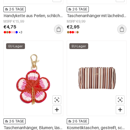
2-5 TAGE
2-5 TAGE
Handykette aus Perlen, schlichtes Acryl, Alltagsaccessoire
Taschenanhänger mit lächelndem Gesicht, lässige Gläser, Alltagsaccessoires
MSRP €15,99
MSRP €9,99
€4,75
€2,95
+3
EU-Lager
EU-Lager
2-5 TAGE
2-5 TAGE
Taschenanhänger, Blumen, lässiges Glas, Alltagsaccessoires
Kosmetiktaschen, gestreift, schlicht, aus Polyester, Alltagsaccessoires