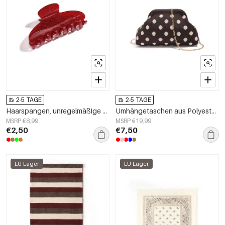
2-5 TAGE
2-5 TAGE
Haarspangen, unregelmäßige Form, Alltags-Imitation aus Acetatfolie, Alltagsaccessoires
Umhängetaschen aus Polyester mit Polka-Dots
MSRP €8,99
MSRP €19,99
€2,50
€7,50
EU-Lager
EU-Lager