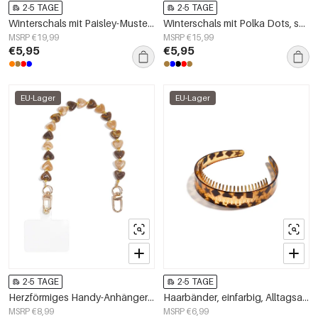
2-5 TAGE
2-5 TAGE
Winterschals mit Paisley-Muster, klassisch aus Polyester, Alltagsaccessoires
Winterschals mit Polka Dots, schlichtes Polyester, Alltagsaccessoires
MSRP €19,99
MSRP €15,99
€5,95
€5,95
EU-Lager
EU-Lager
2-5 TAGE
2-5 TAGE
Herzförmiges Handy-Anhänger-Accessoire aus Acryl, schlicht und alltagstauglich
Haarbänder, einfarbig, Alltagsaccessoires
MSRP €8,99
MSRP €6,99