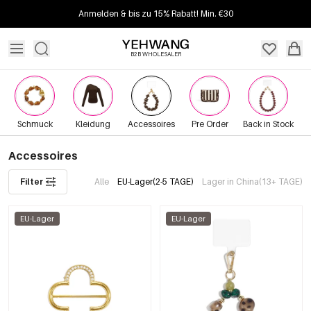
Anmelden & bis zu 15% Rabatt! Min. €30
B2B WHOLESALER
Schmuck
Kleidung
Accessoires
Pre Order
Back in Stock
Accessoires
Filter
Alle
EU-Lager(2-5 TAGE)
Lager in China(13+ TAGE)
EU-Lager
EU-Lager