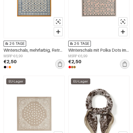
2-5 TAGE
2-5 TAGE
Winterschals, mehrfarbig, Retro-Samt, Alltagsaccessoires
Winterschals mit Polka Dots im Retro-Stil aus Kunstseide – Accessoires für jeden Tag
MSRP €6,99
MSRP €6,99
€2,50
€2,50
EU-Lager
EU-Lager