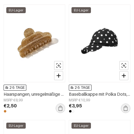
EU-Lager
EU-Lager
2-5 TAGE
2-5 TAGE
Haarspangen, unregelmäßige Form, Alltags-Imitation aus Acetatfolie, Alltagsaccessoires
Baseballkappe mit Polka Dots, klassisch, Polyester, Alltagsaccessoire
MSRP €8,99
MSRP €10,99
€2,50
€3,95
EU-Lager
EU-Lager