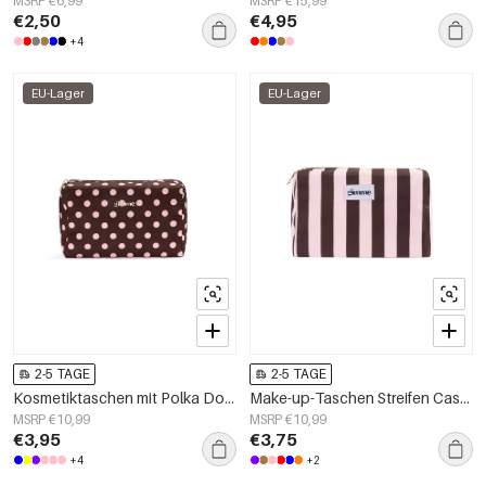
MSRP €6,99
MSRP €15,99
€2,50
€4,95
+4
EU-Lager
EU-Lager
2-5 TAGE
2-5 TAGE
Kosmetiktaschen mit Polka Dots, schlichtes Polyester, Alltagsaccessoires
Make-up-Taschen Streifen Casual Polyester Täglich Zubehör
MSRP €10,99
MSRP €10,99
€3,95
€3,75
+4
+2