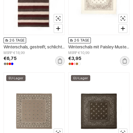
2-5 TAGE
2-5 TAGE
Winterschals, gestreift, schlicht, aus Polyester, Alltagsaccessoires
Winterschals mit Paisley-Muster, Retro-Acryl, Alltagsaccessoires
MSRP €18,99
MSRP €10,99
€6,75
€3,95
EU-Lager
EU-Lager