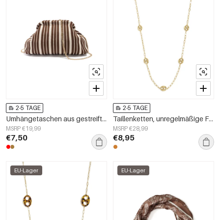
2-5 TAGE
2-5 TAGE
Umhängetaschen aus gestreiftem Polyester
Taillenketten, unregelmäßige Form, schlichtes Edelstahl, Alltagsaccessoires
MSRP €19,99
MSRP €28,99
€7,50
€8,95
EU-Lager
EU-Lager