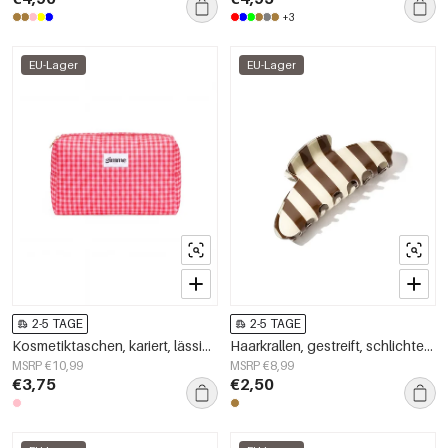
+3
EU-Lager
EU-Lager
2-5 TAGE
2-5 TAGE
Kosmetiktaschen, kariert, lässig, Polyester, Alltagsaccessoires
Haarkrallen, gestreift, schlichtes PVC, Alltagsaccessoires
MSRP €10,99
MSRP €8,99
€3,75
€2,50