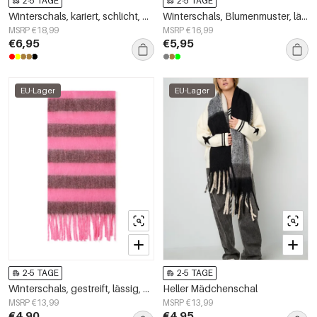
2-5 TAGE
2-5 TAGE
Winterschals, kariert, schlicht, Polyester, Alltagsaccessoires
Winterschals, Blumenmuster, lässig, Polyester, Alltagsaccessoires
MSRP €18,99
MSRP €16,99
€6,95
€5,95
EU-Lager
EU-Lager
2-5 TAGE
2-5 TAGE
Winterschals, gestreift, lässig, Polyester, Alltagsaccessoires
Heller Mädchenschal
MSRP €13,99
MSRP €13,99
€4,90
€4,95