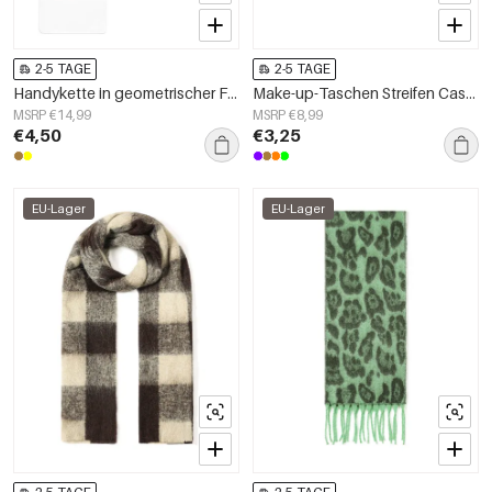
2-5 TAGE
2-5 TAGE
Handykette in geometrischer Form, schlichtes Acryl, Alltagsaccessoire
Make-up-Taschen Streifen Casual Polyester Täglich Zubehör
MSRP €14,99
MSRP €8,99
€4,50
€3,25
EU-Lager
EU-Lager