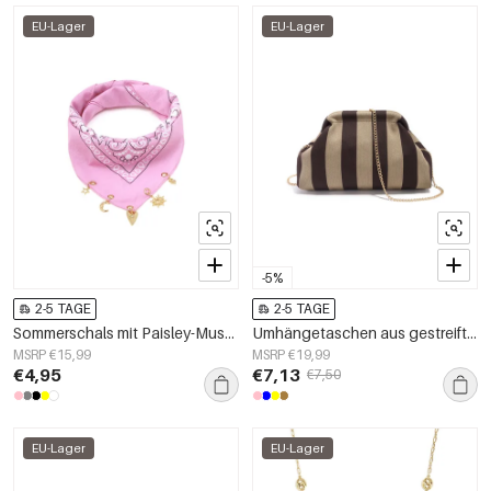
EU-Lager
EU-Lager
-5%
2-5 TAGE
2-5 TAGE
Sommerschals mit Paisley-Muster, klassische Baumwolle, Alltagsaccessoires
Umhängetaschen aus gestreiftem Polyester
MSRP €15,99
MSRP €19,99
€4,95
€7,13
€7,50
EU-Lager
EU-Lager