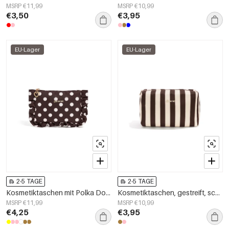
MSRP €11,99
MSRP €10,99
€3,50
€3,95
EU-Lager
EU-Lager
2-5 TAGE
2-5 TAGE
Kosmetiktaschen mit Polka Dots, schlichtes Polyester, Alltagsaccessoires
Kosmetiktaschen, gestreift, schlicht, aus Polyester, Alltagsaccessoires
MSRP €11,99
MSRP €10,99
€4,25
€3,95