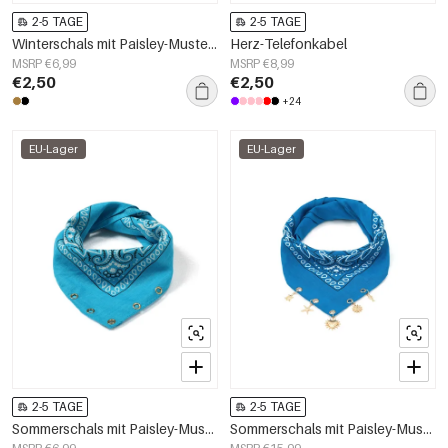
2-5 TAGE
2-5 TAGE
Winterschals mit Paisley-Muster, klassischer Samt, Accessoires für jeden Tag
Herz-Telefonkabel
MSRP €6,99
MSRP €8,99
€2,50
€2,50
+24
EU-Lager
EU-Lager
2-5 TAGE
2-5 TAGE
Sommerschals mit Paisley-Muster, klassische Baumwolle, Alltagsaccessoires
Sommerschals mit Paisley-Muster, klassische Baumwolle, Alltagsaccessoires