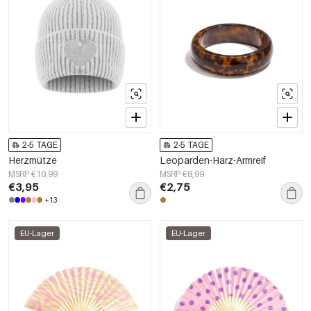
2-5 TAGE
2-5 TAGE
Herzmütze
Leoparden-Harz-Armreif
MSRP €10,99
MSRP €8,99
€3,95
€2,75
+13
EU-Lager
EU-Lager