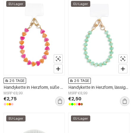
EU-Lager
EU-Lager
2-5 TAGE
2-5 TAGE
Handykette in Herzform, süße Acryl-Accessoires für den Alltag
Handykette in Herzform, lässiges Acryl, Alltagsaccessoire
MSRP €8,99
MSRP €8,99
€2,75
€2,50
EU-Lager
EU-Lager