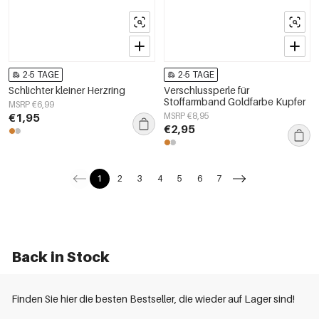
2-5 TAGE
2-5 TAGE
Schlichter kleiner Herzring
Verschlussperle für
Stoffarmband Goldfarbe Kupfer
MSRP €6,99
€1,95
MSRP €8,95
€2,95
1
2
3
4
5
6
7
Back in Stock
Finden Sie hier die besten Bestseller, die wieder auf Lager sind!