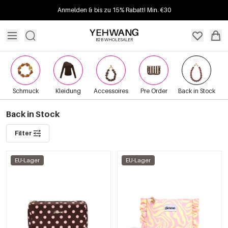
Anmelden & bis zu 15% Rabatt! Min. €30
B2B WHOLESALER
Schmuck
Kleidung
Accessoires
Pre Order
Back in Stock
Back in Stock
Filter
EU-Lager
EU-Lager