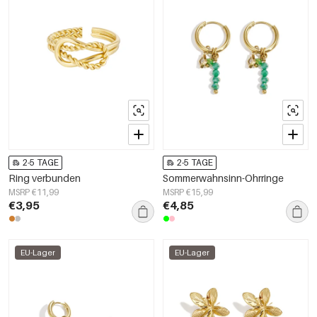
2-5 TAGE
2-5 TAGE
Ring verbunden
Sommerwahnsinn-Ohrringe
MSRP €11,99
MSRP €15,99
€3,95
€4,85
EU-Lager
EU-Lager