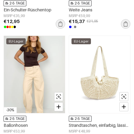
2-5 TAGE
2-5 TAGE
Ein-Schulter-Rüschentop
Weite Jeans
MSRP €35,99
MSRP €59,99
€12,95
€15,37
€21,95
EU-Lager
EU-Lager
-30%
2-5 TAGE
2-5 TAGE
Ballonhosen
Strandtaschen, einfarbig, lässig, aus Baumwolle, Alltagsaccessoires
MSRP €53,99
MSRP €48,99