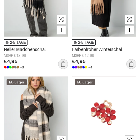
2-5 TAGE
2-5 TAGE
Heller Mädchenschal
Farbenfroher Winterschal
MSRP €13,99
MSRP €12,99
€4,95
€4,95
+3
+4
EU-Lager
EU-Lager