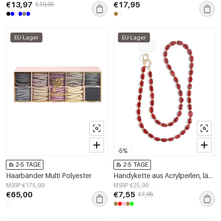
€13,97
€17,95
€19,95
EU-Lager
EU-Lager
-5%
2-5 TAGE
2-5 TAGE
Haarbänder Multi Polyester
Handykette aus Acrylperlen, lässiges Accessoire für jeden Tag
MSRP €175,99
MSRP €25,99
€65,00
€7,55
€7,95