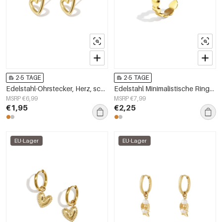
2-5 TAGE
2-5 TAGE
Edelstahl-Ohrstecker, Herz, schlicht, Alltags-Serie, Damenschmuck
Edelstahl Minimalistische Ringe Herz Casual Täglich Einfache Serie frauen schmuck
MSRP €6,99
MSRP €7,99
€1,95
€2,25
EU-Lager
EU-Lager