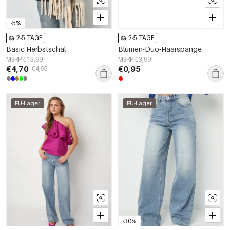
-5%
2-5 TAGE
2-5 TAGE
Basic Herbstschal
Blumen-Duo-Haarspange
MSRP €13,99
MSRP €3,99
€4,70
€0,95
€4,95
EU-Lager
EU-Lager
-30%