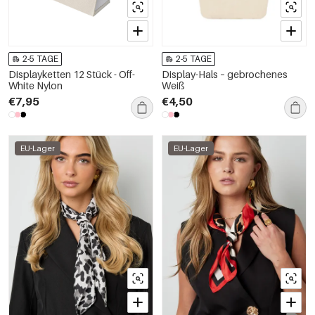
2-5 TAGE
2-5 TAGE
Displayketten 12 Stück - Off-
Display-Hals – gebrochenes
White Nylon
Weiß
€7,95
€4,50
EU-Lager
EU-Lager