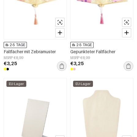
2-5 TAGE
2-5 TAGE
Faltfächer mit Zebramuster
Gepunkteter Faltfächer
MSRP €8,99
MSRP €8,99
€3,25
€3,25
EU-Lager
EU-Lager