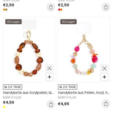
MSRP €6,99
MSRP €6,99
€2,50
€2,50
EU-Lager
EU-Lager
2-5 TAGE
2-5 TAGE
Handykette aus Acrylperlen, lässiges Accessoire für jeden Tag
Handykette aus Perlen, Acryl, Alltagsaccessoires
MSRP €14,99
MSRP €15,99
€4,50
€4,95