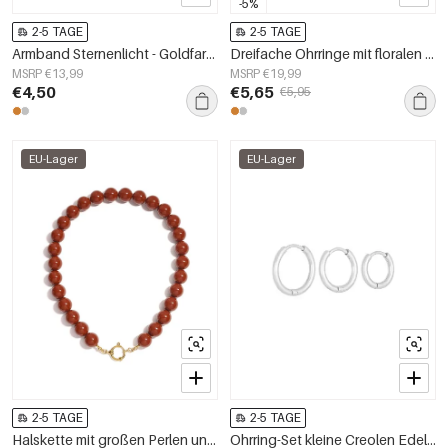
-5%
2-5 TAGE
2-5 TAGE
Armband Sternenlicht - Goldfarben
Dreifache Ohrringe mit floralen Anhängern
MSRP €13,99
MSRP €19,99
€4,50
€5,65
€5,95
EU-Lager
EU-Lager
2-5 TAGE
2-5 TAGE
Halskette mit großen Perlen und Vorderverschluss-15mm
Ohrring-Set kleine Creolen Edelstahl