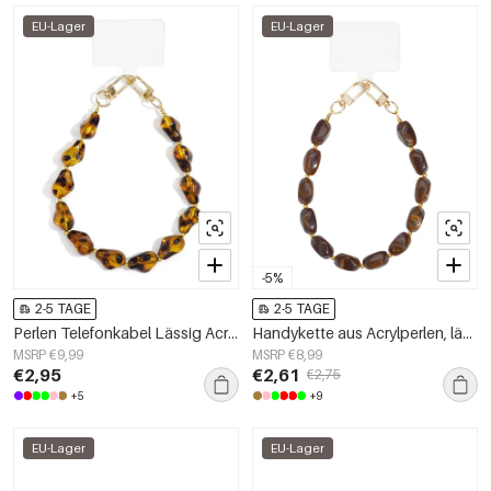
EU-Lager
EU-Lager
-5%
2-5 TAGE
2-5 TAGE
Perlen Telefonkabel Lässig Acryl Alltagszubehör
Handykette aus Acrylperlen, lässiges Accessoire für jeden Tag
MSRP €9,99
MSRP €8,99
€2,95
€2,61
€2,75
+5
+9
EU-Lager
EU-Lager