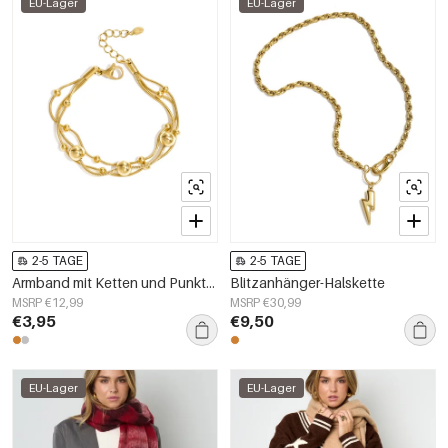
EU-Lager
EU-Lager
2-5 TAGE
2-5 TAGE
Armband mit Ketten und Punkten
Blitzanhänger-Halskette
MSRP €12,99
MSRP €30,99
€3,95
€9,50
EU-Lager
EU-Lager