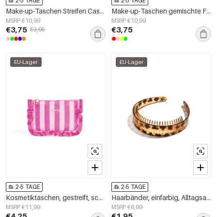
2-5 TAGE
2-5 TAGE
Make-up-Taschen Streifen Casual Polyester Täglich Zubehör
Make-up-Taschen gemischte Farbe Casual Polyester Alltagszubehör
MSRP €10,99
MSRP €10,99
€3,75
€3,75
€3,95
EU-Lager
EU-Lager
2-5 TAGE
2-5 TAGE
Kosmetiktaschen, gestreift, schlicht, aus Polyester, Alltagsaccessoires
Haarbänder, einfarbig, Alltagsaccessoires
MSRP €11,99
MSRP €6,99
€4,25
€1,95