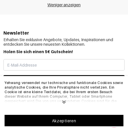
Weniger anzeigen
Newsletter
Erhalten Sie exklusive Angebote, Updates, Inspirationen und
entdecken Sie unsere neuesten Kollektionen.
Holen Sie sich einen 5€ Gutschein!
ABONNIEREN
Yehwang verwendet nur technische und funktionale Cookies sowie
analytische Cookies, die Ihre Privatsphäre nicht verletzen. Ein
Cookie ist eine kleine Textdatei, die bei Ihrem ersten Besuch
dieser Website auf Ihrem Computer, Tablet oder Smartphone
INFO
gespeichert wird.Die von uns verwendeten Cookies sind für die
technische Funktionalität der Website und Ihre
Benutzerfreundlichkeit notwendig. Sie ermöglichen es der
Website, ordnungsgemäß zu funktionieren und z.B. Ihre
ALLGEMEIN
bevorzugten Einstellungen zu speichern. Sie ermöglichen es uns
Akzeptieren
auch, unsere Website zu optimieren.Um sicherzustellen, dass Sie