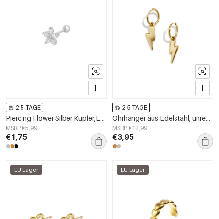
2-5 TAGE
2-5 TAGE
Piercing Flower Silber Kupfer,Edelstahl
Ohrhänger aus Edelstahl, unregelmäßige Form, schlichte Alltags-Serie, Damenschmuck
MSRP €5,99
MSRP €12,99
€1,75
€3,95
EU-Lager
EU-Lager