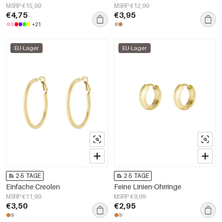
MSRP €15,99
MSRP €12,99
€4,75
€3,95
+21
EU-Lager
EU-Lager
2-5 TAGE
2-5 TAGE
Einfache Creolen
Feine Linien-Ohrringe
MSRP €11,99
MSRP €9,99
€3,50
€2,95