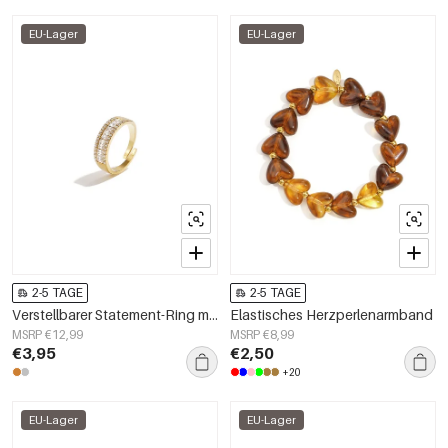
EU-Lager
EU-Lager
2-5 TAGE
2-5 TAGE
Verstellbarer Statement-Ring mit Strasssteinen
Elastisches Herzperlenarmband
MSRP €12,99
MSRP €8,99
€3,95
€2,50
+20
EU-Lager
EU-Lager