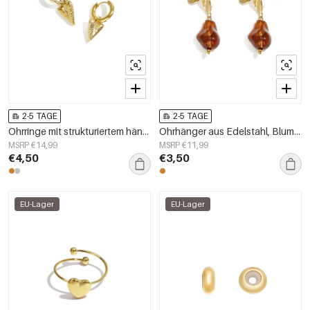
2-5 TAGE
2-5 TAGE
Ohrringe mit strukturiertem hängendem Herz
Ohrhänger aus Edelstahl, Blumenmuster, schlichte und lässige Serie, Damenschmuck
MSRP €14,99
MSRP €11,99
€4,50
€3,50
EU-Lager
EU-Lager