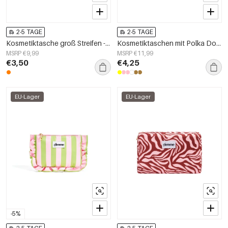
2-5 TAGE
2-5 TAGE
Kosmetiktasche groß Streifen - Orange pink
Kosmetiktaschen mit Polka Dots, schlichtes Polyester, Alltagsaccessoires
MSRP €9,99
MSRP €11,99
€3,50
€4,25
EU-Lager
EU-Lager
-5%